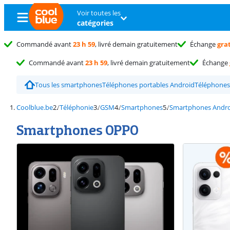
Voir toutes les
catégories
Commandé avant
23 h 59
, livré demain gratuitement
Échange
gra
Commandé avant
23 h 59
, livré demain gratuitement
Échange
Tous les smartphones
Téléphones portables Android
Téléphones 
Coolblue.be
Téléphonie
GSM
Smartphones
Smartphones Andr
Smartphones OPPO