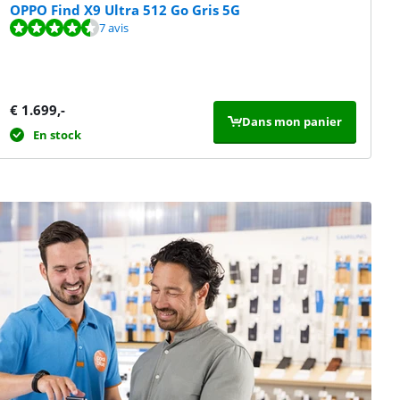
OPPO Find X9 Ultra 512 Go Gris 5G
7 avis
€
1.699
,-
Dans mon panier
En stock