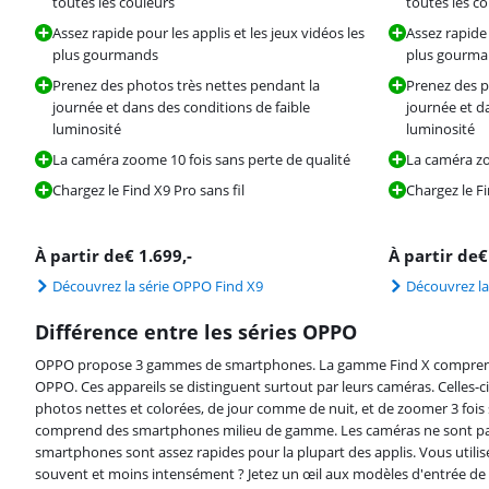
toutes les couleurs
toutes les c
Assez rapide pour les applis et les jeux vidéos les
Assez rapide 
plus gourmands
plus gourm
Prenez des photos très nettes pendant la
Prenez des p
journée et dans des conditions de faible
journée et d
luminosité
luminosité
La caméra zoome 10 fois sans perte de qualité
La caméra zo
Chargez le Find X9 Pro sans fil
Chargez le Fi
À partir de
€
1.699
,-
À partir de
Découvrez la série OPPO Find X9
Découvrez la
Différence entre les séries OPPO
OPPO propose 3 gammes de smartphones. La gamme Find X comprend
OPPO. Ces appareils se distinguent surtout par leurs caméras. Celles-
photos nettes et colorées, de jour comme de nuit, et de zoomer 3 fois 
comprend des smartphones milieu de gamme. Les caméras ne sont pas
smartphones sont assez rapides pour la plupart des applis. Vous util
souvent et moins intensément ? Jetez un œil aux modèles d'entrée de