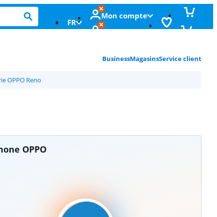
Mon compte
FR
Business
Magasins
Service client
érie OPPO Reno
phone OPPO