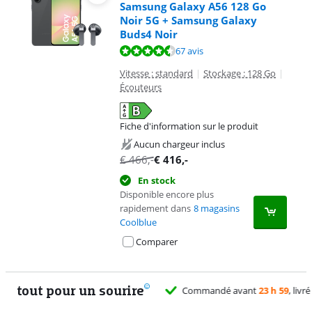
Samsung Galaxy A56 128 Go
Noir 5G + Samsung Galaxy
Buds4 Noir
La note est de 9,2 sur 10, basée sur 67 avis.
67 avis
Vitesse : standard
|
Stockage : 128 Go
|
Écouteurs
Fiche d'information sur le produit
s'ouvre dans un nouvel onglet
Aucun chargeur inclus
€
466
,-
€
416
,-
En stock
Disponible encore plus
rapidement dans
8 magasins
Coolblue
Comparer
tout pour un sourire
11 vra