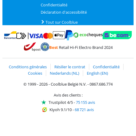
Confidentialité
Déclaration d'accessibilité
Tout sur Coolblue
Payer avec MasterCard et Visa via ClickToPay
Payer avec des écochèques
Payer avec Bancontact
Payer avec ApplePay
Webshop Trustmark 
Payer avec PayPal
Best
Retail Hi-Fi Electro Brand 2024
Trustprofile de Coolblue
Expédition et livraison avec bPost
Conditions générales
Résilier le contrat
Confidentialité
Cookies
Nederlands (NL)
English (EN)
© 1999 - 2026 - Coolblue België N.V. - 0867.686.774
Avis des clients :
Trustpilot 4/5
-
75 155 avis
Kiyoh 9.1/10
-
68 721 avis