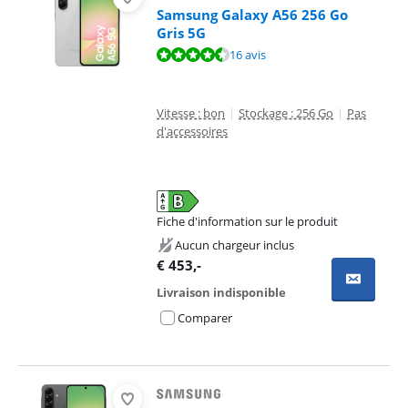
Samsung Galaxy A56 256 Go
Gris 5G
La note est de 9,0 sur 10, basée sur 16 avis.
16 avis
Vitesse : bon
|
Stockage : 256 Go
|
Pas
d'accessoires
Fiche d'information sur le produit
s'ouvre dans un nouvel onglet
Aucun chargeur inclus
€
453
,-
Livraison indisponible
Comparer