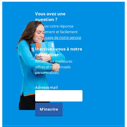
Vous avez une
question ?
Trouvez votre réponse
rapidement et facilement
sur
la page de notre service
client
.
Inscrivez-vous à notre
newsletter
Recevez les meilleures
offres et nos conseils
personnalisés.
Adresse mail
M'inscrire