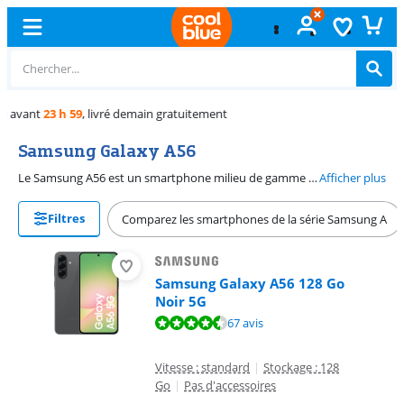
Échange
gratuit
Samsung Galaxy A56
Le Samsung A56 est un smartphone milieu de gamme adapté aux tâches gourmandes. Vous pouvez par exemple jouer à des jeux 3D ou éditer des photos et des vidéos. Sur l'écran Full HD de 6,7 pouces du Samsung A56, regardez des films sur Netflix ou des vidéos sur YouTube en haute qualité. Les caméras du Samsung A56 vous permettent de prendre des photos nettes et des vidéos 4K.
Afficher plus
Filtres
Comparez les smartphones de la série Samsung A
Samsung Galaxy A56 128 Go
Noir 5G
La note est de 9,2 sur 10, basée sur 67 avis.
67 avis
Vitesse : standard
|
Stockage : 128
Go
|
Pas d'accessoires