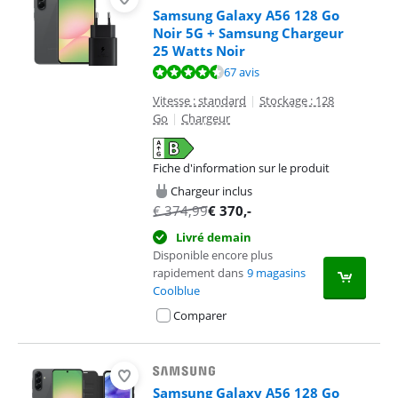
Samsung Galaxy A56 128 Go
Noir 5G + Samsung Chargeur
25 Watts Noir
La note est de 9,2 sur 10, basée sur 67 avis.
67 avis
Vitesse : standard
|
Stockage : 128
Go
|
Chargeur
Fiche d'information sur le produit
s'ouvre dans un nouvel onglet
Chargeur inclus
€
374,99
€
370
,-
Livré demain
Disponible encore plus
rapidement dans
9 magasins
Coolblue
Comparer
Samsung Galaxy A56 128 Go