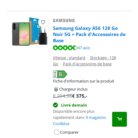
Samsung Galaxy A56 128 Go
Noir 5G + Pack d'Accessoires de
Base
La note est de 9,2 sur 10, basée sur 67 avis.
67 avis
Vitesse : standard
|
Stockage : 128
Go
|
Pack d'accessoires de base
Fiche d'information sur le produit
s'ouvre dans un nouvel onglet
Chargeur inclus
€
394,98
€
375
,-
Livré demain
Disponible encore plus
rapidement dans
9 magasins
Coolblue
Comparer