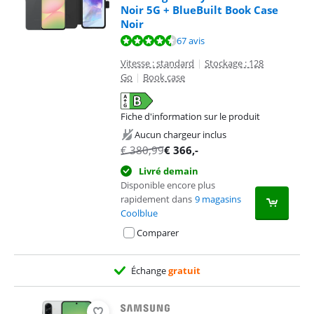
Noir 5G + BlueBuilt Book Case
Noir
La note est de 9,2 sur 10, basée sur 67 avis.
67 avis
Vitesse : standard
|
Stockage : 128
Go
|
Book case
Fiche d'information sur le produit
s'ouvre dans un nouvel onglet
Aucun chargeur inclus
€
380,99
€
366
,-
Livré demain
Disponible encore plus
rapidement dans
9 magasins
Coolblue
Comparer
Échange
gratuit