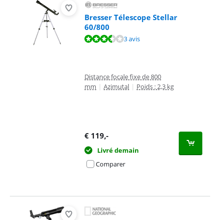
Bresser Télescope Stellar
60/800
La note est de 7,3 sur 10, basée sur 3 avis.
3 avis
Distance focale fixe de 800
mm
|
Azimutal
|
Poids : 2,3 kg
€
119
,-
Livré demain
Comparer