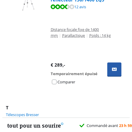
La note est de 7,0 sur 10, basée sur 12 avis.
12 avis
Distance focale fixe de 1400
mm
|
Parallactique
|
Poids : 14 kg
€
289
,-
Temporairement épuisé
Comparer
T
Télescopes Bresser
tout pour un sourire