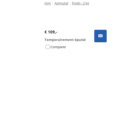
mm
|
Azimutal
|
Poids : 2 kg
€
109
,-
Temporairement épuisé
Comparer
Advertentie