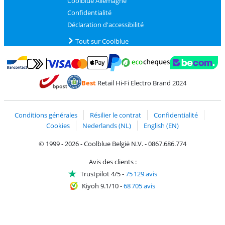
Coolblue Allemagne
Confidentialité
Déclaration d'accessibilité
Tout sur Coolblue
Payer avec MasterCard et Visa via ClickToPay
Payer avec des écochèques
Payer avec Bancontact
Payer avec ApplePay
Webshop Trustmark 
Payer avec PayPal
Best
Retail Hi-Fi Electro Brand 2024
Trustprofile de Coolblue
Expédition et livraison avec bPost
Conditions générales
Résilier le contrat
Confidentialité
Cookies
Nederlands (NL)
English (EN)
© 1999 - 2026 - Coolblue België N.V. - 0867.686.774
Avis des clients :
Trustpilot 4/5
-
75 129 avis
Kiyoh 9.1/10
-
68 705 avis