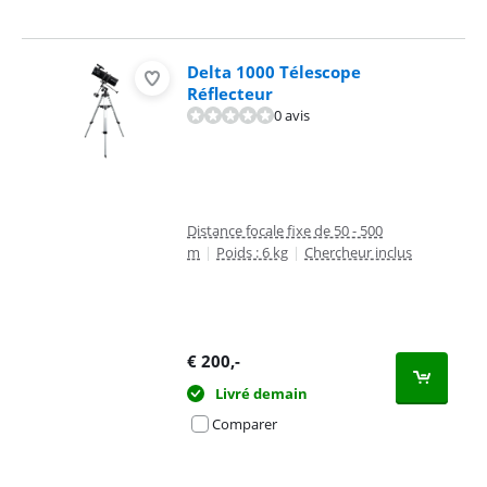
Delta 1000 Télescope
Réflecteur
0 avis
Distance focale fixe de 50 - 500
m
|
Poids : 6 kg
|
Chercheur inclus
€
200
,-
Livré demain
Comparer