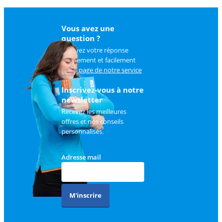
Vous avez une
question ?
Trouvez votre réponse
rapidement et facilement
sur
la page de notre service
client
.
Inscrivez-vous à notre
newsletter
Recevez les meilleures
offres et nos conseils
personnalisés.
Adresse mail
M'inscrire