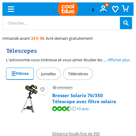
Échange
gratuit
Télescopes
L'astronomie vous intéresse et vous aimer étudier les corps célestes ? Il vaut mieux acheter un télescope. Les télescopes ont un rapport d'agrandissement plus élevé que les jumelles. Il existe des télescopes de différentes formes et tailles. Le grossissement maximal varie de 30 à 450x. Sur cette page, vous pouvez choisir le télescope qui correspond le mieux à vos besoins.
Afficher plus
Filtres
Jumelles
Télémètres
Bresser Solarix 76/350
Télescope avec filtre solaire
La note est de 6,8 sur 10, basée sur 10 avis.
10 avis
Distance focale fixe de 350