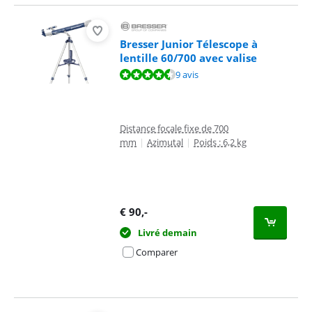
Bresser Junior Télescope à
lentille 60/700 avec valise
La note est de 8,9 sur 10, basée sur 9 avis.
9 avis
Distance focale fixe de 700
mm
|
Azimutal
|
Poids : 6,2 kg
€
90
,-
Livré demain
Comparer