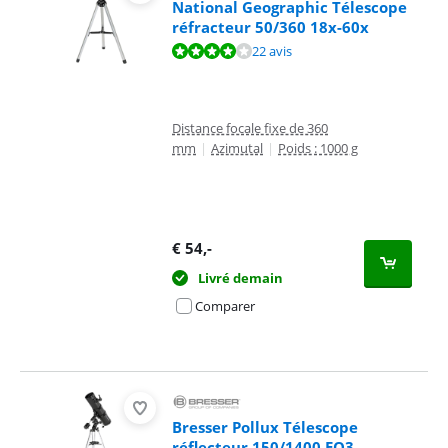
National Geographic Télescope
réfracteur 50/360 18x-60x
La note est de 8,1 sur 10, basée sur 22 avis.
22 avis
Distance focale fixe de 360
mm
|
Azimutal
|
Poids : 1000 g
€
54
,-
Livré demain
Comparer
Bresser Pollux Télescope
réflecteur 150/1400 EQ3