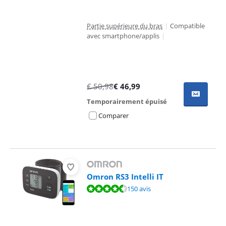
Partie supérieure du bras
|
Compatible
avec smartphone/applis
|
€
50,98
€
46,99
Temporairement épuisé
Comparer
Omron RS3 Intelli IT
La note est de 8,7 sur 10, basée sur 150 avis.
150 avis