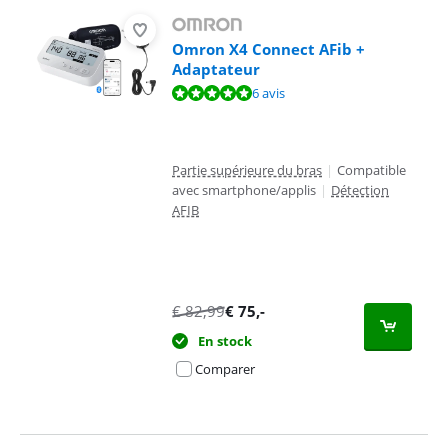
Omron X4 Connect AFib +
Adaptateur
La note est de 9,5 sur 10, basée sur 6 avis.
6 avis
Partie supérieure du bras
|
Compatible
avec smartphone/applis
|
Détection
AFIB
€
82,99
€
75
,-
En stock
Comparer