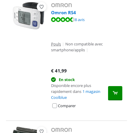
Omron RS4
La note est de 8,7 sur 10, basée sur 8 avis.
8 avis
Pouls
|
Non compatible avec
smartphone/applis
|
€
41,99
En stock
Disponible encore plus
rapidement dans
1 magasin
Coolblue
Comparer