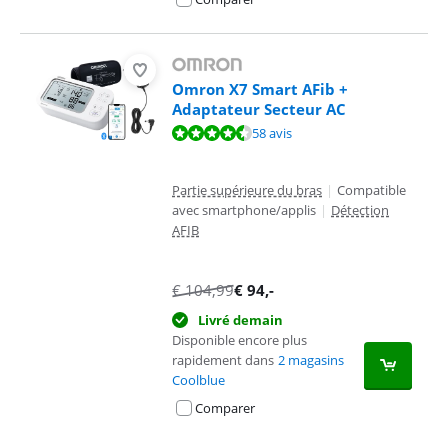
Omron X7 Smart AFib +
Adaptateur Secteur AC
La note est de 9,0 sur 10, basée sur 58 avis.
58 avis
Partie supérieure du bras
|
Compatible
avec smartphone/applis
|
Détection
AFIB
€
104,99
€
94
,-
Livré demain
Disponible encore plus
rapidement dans
2 magasins
Coolblue
Comparer