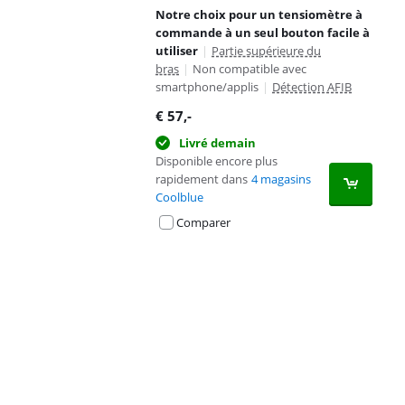
Notre choix pour un tensiomètre à
commande à un seul bouton facile à
utiliser
|
Partie supérieure du
bras
|
Non compatible avec
smartphone/applis
|
Détection AFIB
€
57
,-
Livré demain
Disponible encore plus
rapidement dans
4 magasins
Coolblue
Comparer
Advertentie