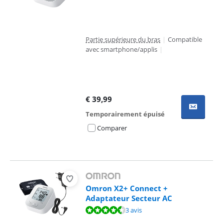
Partie supérieure du bras
|
Compatible
avec smartphone/applis
|
€
39,99
Temporairement épuisé
Comparer
Omron X2+ Connect +
Adaptateur Secteur AC
La note est de 9,3 sur 10, basée sur 3 avis.
3 avis