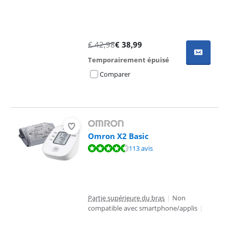
€
42,98
€
38,99
Temporairement épuisé
Comparer
Omron X2 Basic
La note est de 8,8 sur 10, basée sur 113 avis.
113 avis
Partie supérieure du bras
|
Non
compatible avec smartphone/applis
|