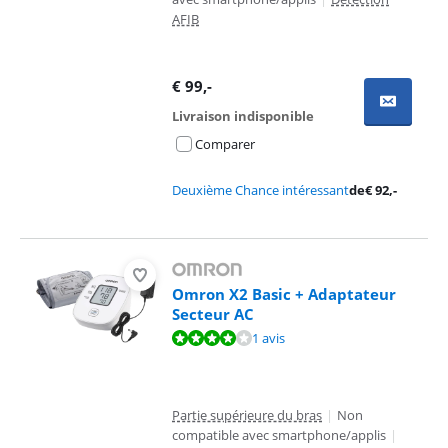
AFIB
€
99
,-
Livraison indisponible
Comparer
Deuxième Chance intéressant
de
€
92
,-
Omron X2 Basic + Adaptateur
Secteur AC
La note est de 8,4 sur 10, basée sur 1 avis.
1 avis
Partie supérieure du bras
|
Non
compatible avec smartphone/applis
|