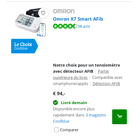
Omron X7 Smart AFib
La note est de 9,0 sur 10, basée sur 58 avis.
58 avis
Notre choix pour un tensiomètre
avec détecteur AFIB
|
Partie
supérieure du bras
|
Compatible avec
smartphone/applis
|
Détection AFIB
€
94
,-
Livré demain
Disponible encore plus
rapidement dans
3 magasins
Coolblue
Comparer