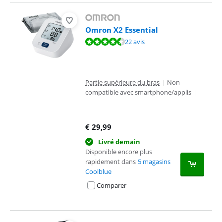
Omron X2 Essential
La note est de 8,8 sur 10, basée sur 22 avis.
22 avis
Partie supérieure du bras
|
Non
compatible avec smartphone/applis
|
€
29,99
Livré demain
Disponible encore plus
rapidement dans
5 magasins
Coolblue
Comparer