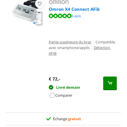
Omron X4 Connect AFib
La note est de 9,5 sur 10, basée sur 6 avis.
6 avis
Partie supérieure du bras
|
Compatible
avec smartphone/applis
|
Détection
AFIB
€
72
,-
Livré demain
Comparer
Échange
gratuit