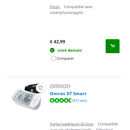
Pouls
|
Compatible avec
smartphone/applis
|
€
42,99
Livré demain
Comparer
Omron X7 Smart
La note est de 9,0 sur 10, basée sur 412 avis.
412 avis
Partie supérieure du bras
|
Compatible
avec smartphone/applis
|
Détection