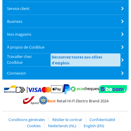
Service client
Business
Nos magasins
À propos de Coolblue
Travailler chez
Découvrez toutes nos offres
Coolblue
d'emplois
Connexion
Payer avec MasterCard et Visa via ClickToPay
Payer avec des écochèques
Payer avec Bancontact
Payer avec ApplePay
Webshop Trustmark 
Payer avec PayPal
Best
Retail Hi-Fi Electro Brand 2024
Trustprofile de Coolblue
Expédition et livraison avec bPost
Conditions générales
Résilier le contrat
Confidentialité
Cookies
Nederlands (NL)
English (EN)