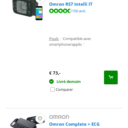
Omron RS7 Intelli IT
La note est de 8,7 sur 10, basée sur 150 avis.
150 avis
Pouls
|
Compatible avec
smartphone/applis
|
€
73
,-
Livré demain
Comparer
Omron Complete + ECG