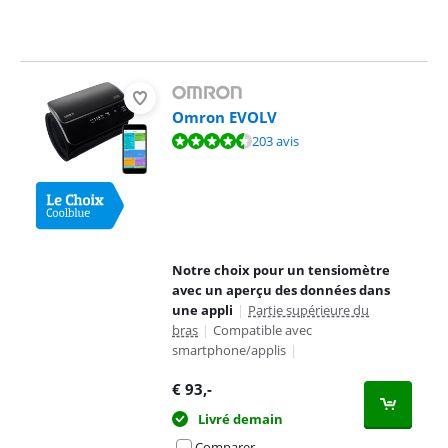
Omron EVOLV
La note est de 9,1 sur 10, basée sur 203 avis.
203 avis
Notre choix pour un tensiomètre
avec un aperçu des données dans
une appli
|
Partie supérieure du
bras
|
Compatible avec
smartphone/applis
|
€
93
,-
Livré demain
Comparer