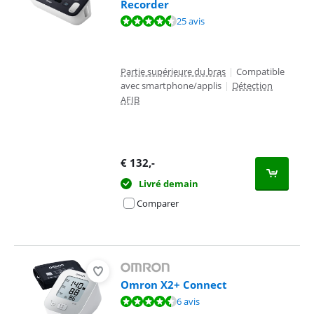
Recorder
La note est de 9,0 sur 10, basée sur 25 avis.
25 avis
Partie supérieure du bras
|
Compatible
avec smartphone/applis
|
Détection
AFIB
€
132
,-
Livré demain
Comparer
Omron X2+ Connect
La note est de 9,3 sur 10, basée sur 6 avis.
6 avis