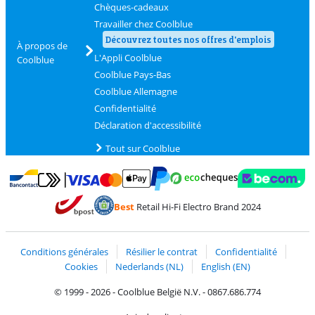
Chèques-cadeaux
Travailler chez Coolblue
Découvrez toutes nos offres d'emplois
À propos de
L'Appli Coolblue
Coolblue
Coolblue Pays-Bas
Coolblue Allemagne
Confidentialité
Déclaration d'accessibilité
Tout sur Coolblue
Payer avec MasterCard et Visa via ClickToPay
Payer avec des écochèques
Payer avec Bancontact
Payer avec ApplePay
Webshop Trustmark 
Payer avec PayPal
Best
Retail Hi-Fi Electro Brand 2024
Trustprofile de Coolblue
Expédition et livraison avec bPost
Conditions générales
Résilier le contrat
Confidentialité
Cookies
Nederlands (NL)
English (EN)
© 1999 - 2026 - Coolblue België N.V. - 0867.686.774