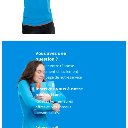
Vous avez une
question ?
Trouvez votre réponse
rapidement et facilement
sur
la page de notre service
client
.
Inscrivez-vous à notre
newsletter
Recevez les meilleures
offres et nos conseils
personnalisés.
Adresse mail