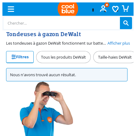
Tondeuses à gazon DeWalt
Les tondeuses à gazon DeWalt fonctionnent sur batterie, ce qui vous permet de tondre sans problème. Vous n'avez pas besoin de rallonge et vous pouvez facilement atteindre tous les coins de votre jardin. Choisissez une tondeuse à gazon avec 2 batteries et travaillez sans interruption. Les tondeuses à gazon font partie de la plateforme de batterie DeWalt XR 18 V. C'est pratique, car vous utilisez une seule batterie pour votre tondeuse à gazon et d'autres outils (de jardinage) DeWalt. Certaines tondeuses à gazon sont autotractées, ce qui signifie que vous n'avez pas à les pousser complètement vous-même. Ceci vous permet de travailler confortablement. Choisissez une tondeuse à gazon DeWalt avec une fonction mulching pour que l'herbe déchiquetée soit renvoyée sur la pelouse en tant que nutriment. Ainsi, votre gazon reste en bonne santé.
Afficher plus
Filtres
Tous les produits DeWalt
Taille-haies DeWalt
Nous n'avons trouvé aucun résultat.