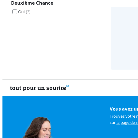
Deuxième Chance
Oui
(
2
)
tout pour un sourire
Vous avez u
Trouvez votre 
sur
la page de n