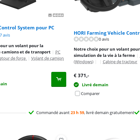
Control System pour PC
HORI Farming Vehicle Contr
9,4 sur 10, basée sur 17 avis.
7 avis
0 avis
our un volant pour la
Notre choix pour un volant pour
 camions et de transport
|
PC
simulation de la vie à la ferme
|
etour de force
|
Volant de camion
(Windows)
|
|
Cabine de tracteur
€
371
,-
main
Livré demain
Comparer
Commandé avant
23 h 59
, livré demain gratuitement