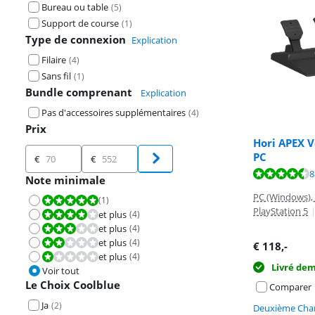
Bureau ou table
(
5
)
Support de course
(
1
)
Type de connexion
Explication
Filaire
(
4
)
Sans fil
(
1
)
Bundle comprenant
Explication
Pas d'accessoires supplémentaires
(
4
)
Prix
Hori APEX V
Prix
PC
€
€
La note est de 
La note est de 
8
La note est de 
Note minimale
PC (Windows), 
(
1
)
La note est 10 sur 10.
PlayStation 5
et plus
(
4
)
La note est 8,0 sur 10.
et plus
(
4
)
La note est 6,0 sur 10.
et plus
(
4
)
La note est 4,0 sur 10.
€
118
,-
et plus
(
4
)
La note est 2,0 sur 10.
Livré de
Voir tout
Le Choix Coolblue
Comparer
Ja
(
2
)
Deuxième Chan