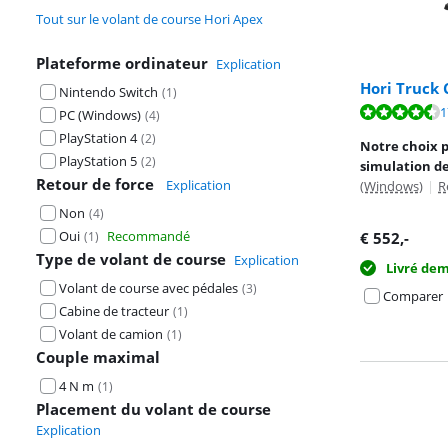
Tout sur le volant de course Hori Apex
Plateforme ordinateur
Explication
Hori Truck 
Nintendo Switch
(
1
)
La note est de 
1
PC (Windows)
(
4
)
PlayStation 4
(
2
)
Notre choix p
PlayStation 5
(
2
)
simulation de
Retour de force
Explication
(Windows)
|
R
Non
(
4
)
Oui
Recommandé
(
1
)
€
552
,-
Type de volant de course
Explication
Livré de
Volant de course avec pédales
(
3
)
Comparer
Cabine de tracteur
(
1
)
Volant de camion
(
1
)
Couple maximal
4 N m
(
1
)
Placement du volant de course
Explication