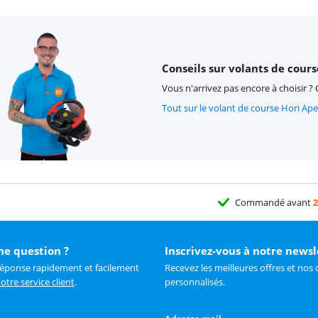
Conseils sur volants de cours
Vous n'arrivez pas encore à choisir ? 
Tout sur le volant de course Hori Ap
Commandé avant
2
ne question ?
Inscrivez-vous à notre newsl
réponse rapidement et facilement
Recevez les meilleures offres et nos 
otre service client
.
personnalisés.