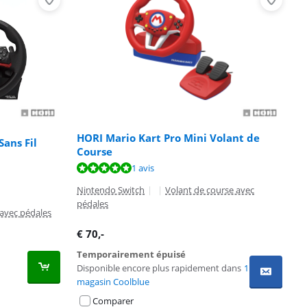
HORI Mario Kart Pro Mini Volant de
Sans Fil
Course
1 avis
Nintendo Switch
|
|
Volant de course avec
pédales
 avec pédales
€
70
,-
Temporairement épuisé
Disponible encore plus rapidement dans
1
magasin Coolblue
Comparer