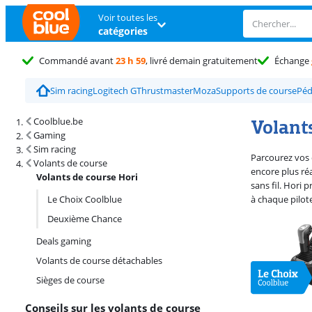
Voir toutes les
catégories
Commandé avant
23 h 59
, livré demain gratuitement
Échange
Sim racing
Logitech G
Thrustmaster
Moza
Supports de course
Péd
Résultats de recherche et tri
Volants
Coolblue.be
Gaming
Sim racing
Parcourez vos 
Volants de course
encore plus ré
Volants de course Hori
sans fil. Hori 
Le Choix Coolblue
à chaque pilot
Deuxième Chance
Deals gaming
Volants de course détachables
Sièges de course
Conseils sur les volants de course