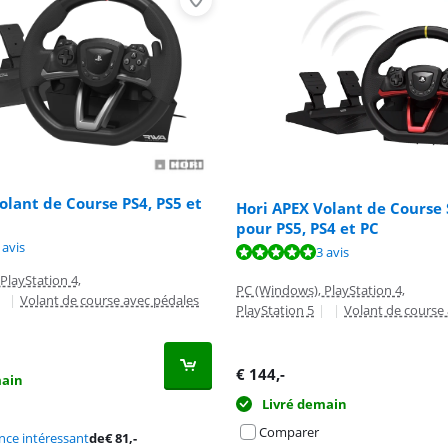
olant de Course PS4, PS5 et
Hori APEX Volant de Course 
pour PS5, PS4 et PC
10 sur 10, basée sur 1 avis.
9,0 sur 10, basée sur 8 avis.
 avis
9,6 sur 10, basée sur 3 avis.
3 avis
PlayStation 4,
PC (Windows), PlayStation 4,
|
|
Volant de course avec pédales
PlayStation 5
|
|
Volant de course
€
144
,-
main
Livré demain
Comparer
ce intéressant
de
€
81
,-