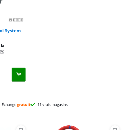
ol System
 la
PC
Échange
gratuit
11 vrais magasins