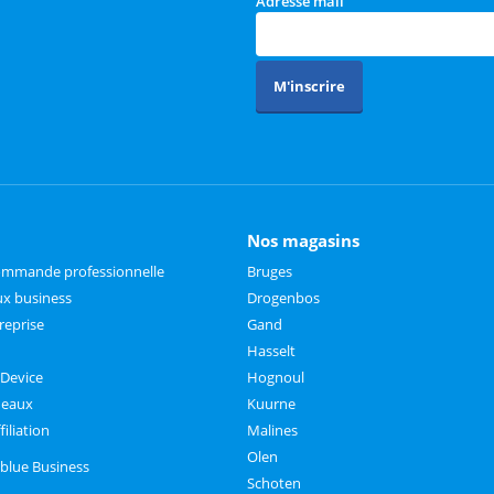
Adresse mail
M'inscrire
Nos magasins
commande professionnelle
Bruges
x business
Drogenbos
reprise
Gand
Hasselt
 Device
Hognoul
deaux
Kuurne
iliation
Malines
Olen
lblue Business
Schoten