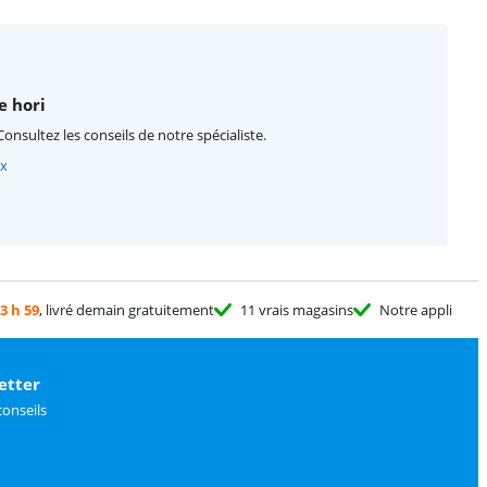
e hori
Consultez les conseils de notre spécialiste.
ex
3 h 59
, livré demain gratuitement
11 vrais magasins
Notre appli
etter
conseils