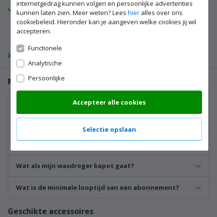
internetgedrag kunnen volgen en persoonlijke advertenties
Flexibel
kunnen laten zien. Meer weten? Lees
hier
alles over ons
cookiebeleid. Hieronder kan je aangeven welke cookies jij wil
Na 1 jaar kun je het abonnement kosteloos maandelijks
accepteren.
opzeggen. Wil iemand anders het abonnement van je
overnemen? Dan kan dit. Gratis, natuurlijk.
Functionele
Meer over abonnementen
Analytische
Persoonlijke
Meestgestelde vragen
Hoe werkt een abonnement?
Accepteer alle cookies
Is een abonnement een vorm van afbetaling?
Selectie opslaan
Hoe werkt de betaling van een abonnement?
Wat als mijn wasdroger kapot gaat?
Wat is de minimale looptijd van een abonnement?
Geschikte accessoires