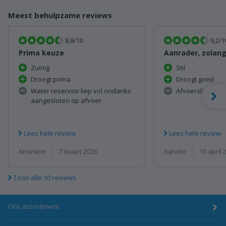
Meest behulpzame reviews
8,8/10
9,2/1
Prima keuze
Zuinig
Stil
Droogt prima
Droogt goed
Water reservoir liep vol ondanks
Afvoerslang wer
aangesloten op afvoer
Lees hele review
Lees hele review
Anoniem
7 maart 2026
Xander
10 april 
Toon alle 10 reviews
Ons assortiment