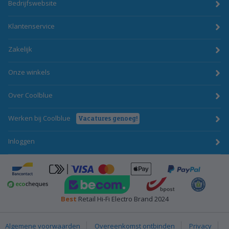
Bedrijfswebsite
Klantenservice
Zakelijk
Onze winkels
Over Coolblue
Werken bij Coolblue
Vacatures genoeg!
Inloggen
ApplePay
Bancontact
click-to-pay-credit-card-visa
PayPal
BecomTrustmark
bpost
Emota
Ecocheques
Best
Retail Hi-Fi Electro Brand 2024
Algemene voorwaarden
Overeenkomst ontbinden
Privacy