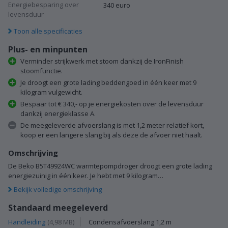
Energiebesparing over
340 euro
levensduur
Toon alle specificaties
Plus- en minpunten
Verminder strijkwerk met stoom dankzij de IronFinish
stoomfunctie.
Je droogt een grote lading beddengoed in één keer met 9
kilogram vulgewicht.
Bespaar tot € 340,- op je energiekosten over de levensduur
dankzij energieklasse A.
De meegeleverde afvoerslang is met 1,2 meter relatief kort,
koop er een langere slang bij als deze de afvoer niet haalt.
Omschrijving
De Beko B5T49924WC warmtepompdroger droogt een grote lading
energiezuinig in één keer. Je hebt met 9 kilogram…
Bekijk volledige omschrijving
Standaard meegeleverd
Handleiding
(4,98 MB)
Condensafvoerslang 1,2 m