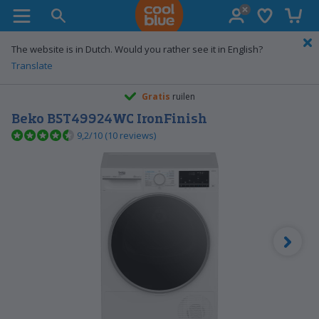
Verlanglijst
Winke
Coolblue home
The website is in Dutch. Would you rather see it in English?
Translate
Gratis
ruilen
Beko B5T49924WC IronFinish
9,2/10 (10 reviews)