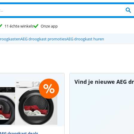
11 échte winkels
Onze app
droogkasten
AEG droogkast promoties
AEG droogkast huren
Vind je nieuwe AEG d
AEG droogkast deals