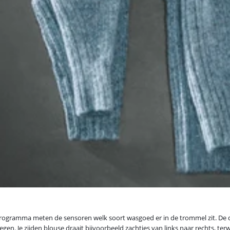
gprogramma meten de sensoren welk soort wasgoed er in de trommel zit. De 
n. Je zijden blouse draait bijvoorbeeld zachtjes van links naar rechts, ter