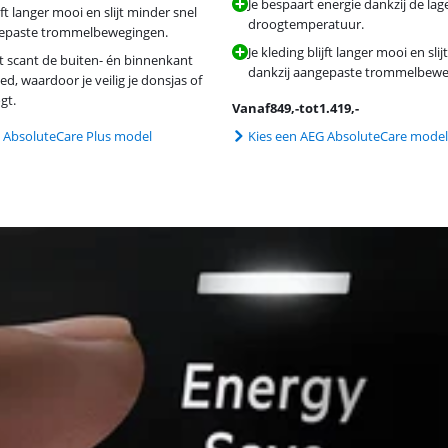
Je bespaart energie dankzij de lag
ijft langer mooi en slijt minder snel
droogtemperatuur.
gepaste trommelbewegingen.
Je kleding blijft langer mooi en sli
 scant de buiten- én binnenkant
dankzij aangepaste trommelbewe
d, waardoor je veilig je donsjas of
gt.
Vanaf
849
,-
tot
1.419
,-
 AbsoluteCare Plus model
Kies een AEG AbsoluteCare model