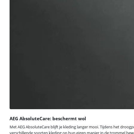
AEG AbsoluteCare: beschermt wol
Met AEG AbsoluteCare blijft je kleding langer mooi. Tijdens het droo
verschillende soorten kleding op hun eigen manier in de trommel bewege