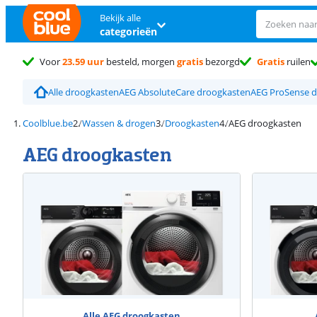
Bekijk alle
categorieën
Voor
23.59 uur
besteld, morgen
gratis
bezorgd
Gratis
ruilen
Alle droogkasten
AEG AbsoluteCare droogkasten
AEG ProSense 
Coolblue.be
Wassen & drogen
Droogkasten
AEG droogkasten
AEG droogkasten
Alle AEG droogkasten