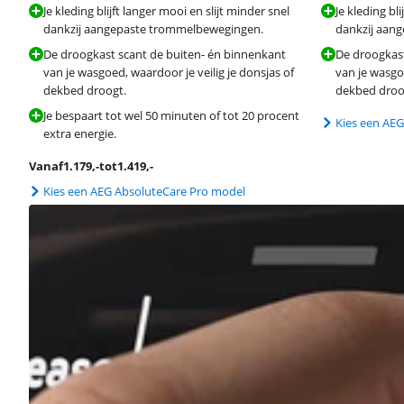
Je kleding blijft langer mooi en slijt minder snel
Je kleding bl
dankzij aangepaste trommelbewegingen.
dankzij aan
De droogkast scant de buiten- én binnenkant
De droogkast
van je wasgoed, waardoor je veilig je donsjas of
van je wasgoe
dekbed droogt.
dekbed droo
Je bespaart tot wel 50 minuten of tot 20 procent
Kies een AEG
extra energie.
Vanaf
1.179
,-
tot
1.419
,-
Kies een AEG AbsoluteCare Pro model