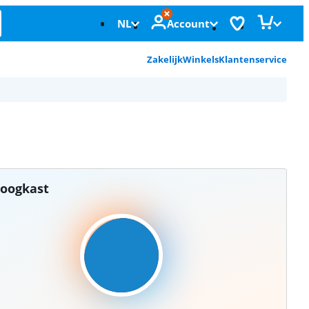
NL
Account
Zakelijk
Winkels
Klantenservice
roogkast