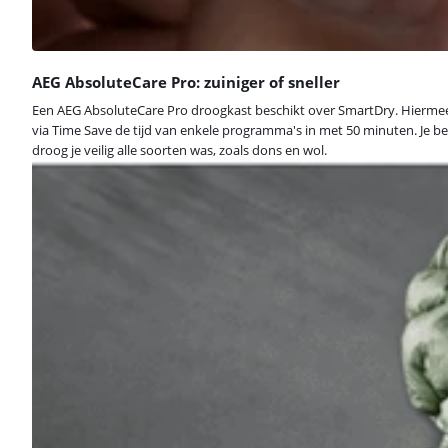
AEG AbsoluteCare Pro: zuiniger of sneller
Een AEG AbsoluteCare Pro droogkast beschikt over SmartDry. Hiermee kie
via Time Save de tijd van enkele programma's in met 50 minuten. Je be
droog je veilig alle soorten was, zoals dons en wol.