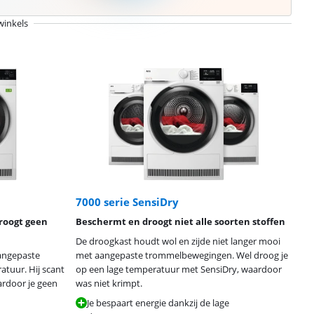
winkels
7000 serie SensiDry
droogt geen
Beschermt en droogt niet alle soorten stoffen
De droogkast houdt wol en zijde niet langer mooi
aangepaste
met aangepaste trommelbewegingen. Wel droog je
tuur. Hij scant
op een lage temperatuur met SensiDry, waardoor
ardoor je geen
was niet krimpt.
Je bespaart energie dankzij de lage