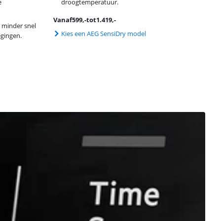
e
droogtemperatuur.
Vanaf
599
,-
tot
1.419
,-
jt minder snel
Kies een AEG SensiDry model
gingen.