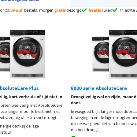
or
23.59 uur
besteld, morgen
gratis
bezorgd
Gratis
ruilen
11 échte 
AbsoluteCare Plus
8000 serie AbsoluteCare
ilig, kort verbruik of tijd niet in
Droogt veilig wol en zijde, maar 
dons
soorten was veilig met AbsoluteCare
eze langer mooi. Je kiest niet met
Je wasgoed blijft langer mooi door 
xtra zuinig of extra snel droogt.
bewegingen en de lage droogtempera
dikker wasgoed niet van binnen, wa
nergie dankzij de lage
dekbed droogt.
atuur.