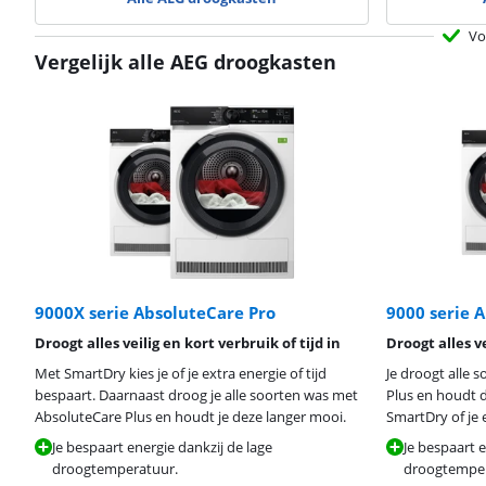
Vo
Vergelijk alle AEG droogkasten
9000X serie AbsoluteCare Pro
9000 serie 
Droogt alles veilig en kort verbruik of tijd in
Droogt alles ve
Met SmartDry kies je of je extra energie of tijd
Je droogt alle 
bespaart. Daarnaast droog je alle soorten was met
Plus en houdt d
AbsoluteCare Plus en houdt je deze langer mooi.
SmartDry of je e
Je bespaart energie dankzij de lage
Je bespaart e
droogtemperatuur.
droogtemper