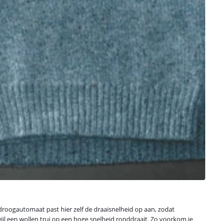
droogautomaat past hier zelf de draaisnelheid op aan, zodat
wijl een wollen trui op een hoge snelheid ronddraait. Zo voorkom je