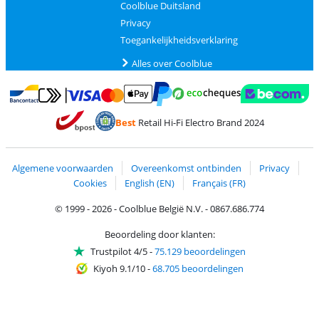
Coolblue Duitsland
Privacy
Toegankelijkheidsverklaring
Alles over Coolblue
Betalen met MasterCard en Visa via ClickToPay
Betalen met Ecocheques
Betalen met Bancontact
Betalen met ApplePay
Webshop Trustmar
Betalen met PayPal
Best
Retail Hi-Fi Electro Brand 2024
Trustprofile van Coolblue
Verzending en bezorging met bPost
Algemene voorwaarden
Overeenkomst ontbinden
Privacy
Cookies
English (EN)
Français (FR)
© 1999 - 2026 - Coolblue België N.V. - 0867.686.774
Beoordeling door klanten:
Trustpilot 4/5
-
75.129 beoordelingen
Kiyoh 9.1/10
-
68.705 beoordelingen