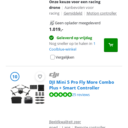
Onze keuze voor een racing
drone
|
Aanbevolen voor
racing
|
Gemiddeld
|
Motion controller
Geen oplader meegeleverd
1.019
,-
Geleverd op vrijdag
Nog sneller op te halen in
1
Coolblue-winkel
Vergelijken
10
DJI Mini 5 Pro Fly More Combo
Plus + Smart Controller
Beoordeling is 9,5 van de 10, gebaseerd op 25 reviews.
25 reviews
Beeldkwaliteit zeer
goed
|
Lang
|
Remote controller