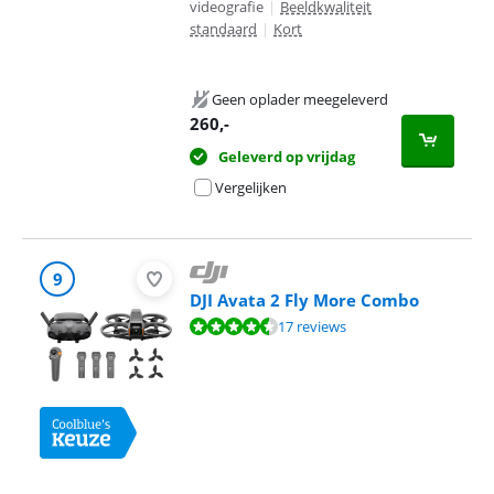
videografie
|
Beeldkwaliteit
standaard
|
Kort
Geen oplader meegeleverd
260
,-
Geleverd op vrijdag
Vergelijken
9
DJI Avata 2 Fly More Combo
Beoordeling is 8,9 van de 10, gebaseerd op 17 reviews.
17 reviews