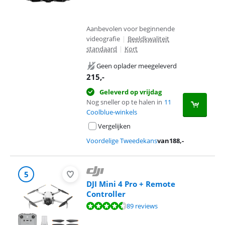
Aanbevolen voor beginnende
videografie
|
Beeldkwaliteit
standaard
|
Kort
Geen oplader meegeleverd
215
,-
Geleverd op vrijdag
Nog sneller op te halen in
11
Coolblue-winkels
Vergelijken
Voordelige Tweedekans
van
188
,-
5
DJI Mini 4 Pro + Remote
Controller
Beoordeling is 8,9 van de 10, gebaseerd op 89 reviews.
89 reviews