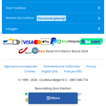
Over Coolblue
Werken bij Coolblue
Vacatures genoeg!
Inloggen
Betalen met MasterCard en Visa via ClickToPay
Betalen met Ecocheques
Betalen met Bancontact
Betalen met ApplePay
Webshop Trustmar
Betalen met PayPal
Best
Retail Hi-Fi Electro Brand 2024
Trustprofile van Coolblue
Verzending en bezorging met bPost
Algemene voorwaarden
Overeenkomst ontbinden
Privacy
Cookies
English (EN)
Français (FR)
© 1999 - 2026 - Coolblue België N.V. - 0867.686.774
Beoordeling door klanten:
Trustpilot 4/5
-
75.100 beoordelingen
Filters
Kiyoh 9.1/10
-
68.690 beoordelingen