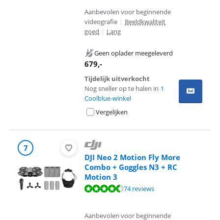
Aanbevolen voor beginnende
videografie
|
Beeldkwaliteit
goed
|
Lang
Geen oplader meegeleverd
679
,-
Tijdelijk uitverkocht
Nog sneller op te halen in
1
Coolblue-winkel
Vergelijken
7
DJI Neo 2 Motion Fly More
Combo + Goggles N3 + RC
Motion 3
Beoordeling is 8,7 van de 10, gebaseerd op 74 reviews.
74 reviews
Aanbevolen voor beginnende