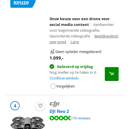
Onze keuze voor een drone voor
social media content
|
Aanbevolen
voor beginnende videografie,
Gevorderde videografie
|
Beeldkwaliteit
zeer goed
|
Lang
Geen oplader meegeleverd
1.099
,-
Geleverd op vrijdag
Nog sneller op te halen in
6
Coolblue-winkels
Vergelijken
4
DJI Neo 2
Beoordeling is 8,7 van de 10, gebaseerd op 74 reviews.
74 reviews