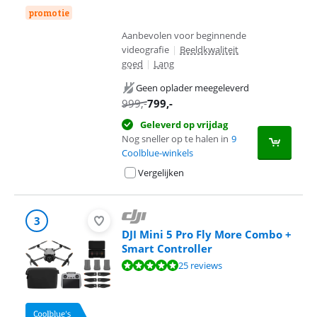
promotie
Aanbevolen voor beginnende
videografie
|
Beeldkwaliteit
goed
|
Lang
Geen oplader meegeleverd
999
,-
799
,-
Geleverd op vrijdag
Nog sneller op te halen in
9
Coolblue-winkels
Vergelijken
3
DJI Mini 5 Pro Fly More Combo +
Smart Controller
Beoordeling is 9,5 van de 10, gebaseerd op 25 reviews.
25 reviews