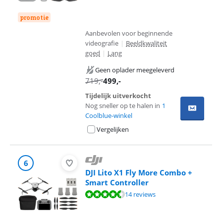
promotie
Aanbevolen voor beginnende
videografie
|
Beeldkwaliteit
goed
|
Lang
Geen oplader meegeleverd
719
,-
499
,-
Tijdelijk uitverkocht
Nog sneller op te halen in
1
Coolblue-winkel
Vergelijken
6
DJI Lito X1 Fly More Combo +
Smart Controller
Beoordeling is 9,4 van de 10, gebaseerd op 14 reviews.
14 reviews