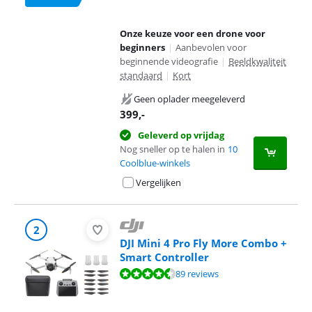
Onze keuze voor een drone voor
beginners
|
Aanbevolen voor
beginnende videografie
|
Beeldkwaliteit
standaard
|
Kort
Geen oplader meegeleverd
399
,-
Geleverd op vrijdag
Nog sneller op te halen in
10
Coolblue-winkels
Vergelijken
2
DJI Mini 4 Pro Fly More Combo +
Smart Controller
Beoordeling is 8,9 van de 10, gebaseerd op 89 reviews.
89 reviews