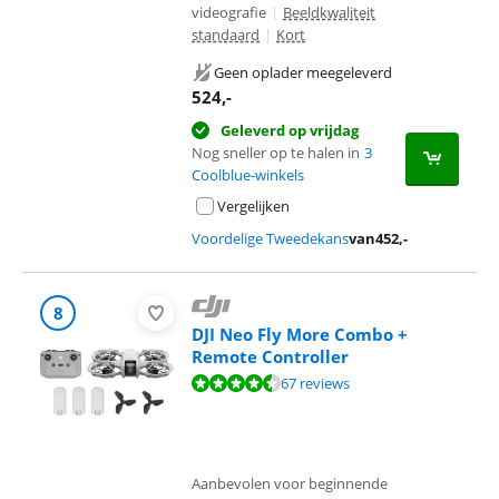
videografie
|
Beeldkwaliteit
standaard
|
Kort
Geen oplader meegeleverd
524
,-
Geleverd op vrijdag
Nog sneller op te halen in
3
Coolblue-winkels
Vergelijken
Voordelige Tweedekans
van
452
,-
8
DJI Neo Fly More Combo +
Remote Controller
Beoordeling is 8,5 van de 10, gebaseerd op 67 reviews.
67 reviews
Aanbevolen voor beginnende