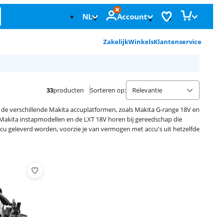
NL
Account
Zakelijk
Winkels
Klantenservice
33
producten
Sorteren op
:
t de verschillende Makita accuplatformen, zoals Makita G-range 18V en
e Makita instapmodellen en de LXT 18V horen bij gereedschap die
cu geleverd worden, voorzie je van vermogen met accu's uit hetzelfde
Advertentie