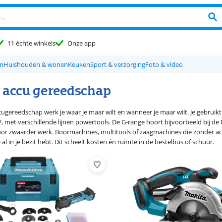
11 échte winkels
Onze app
en
Huishouden & wonen
Keuken
Sport & verzorging
Foto & video
 accu gereedschap
ugereedschap werk je waar je maar wilt en wanneer je maar wilt. Je gebruik
, met verschillende lijnen powertools. De G-range hoort bijvoorbeeld bij d
voor zwaarder werk. Boormachines, multitools of zaagmachines die zonder ac
e al in je bezit hebt. Dit scheelt kosten én ruimte in de bestelbus of schuur.