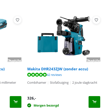
cu)
Makita DHR243ZJW (zonder accu)
42 reviews
 millimeter
Combihamer
|
Stofafzuiging
|
2 joule slagkracht
326
,-
Morgen bezorgd