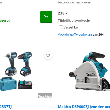
cu
betonboren en breken
238
,-
ezorgd
Tijdelijk uitverkocht
Vergelijken
Voordelige Tweedekans
van
204
,-
2537TJ
Makita DSP600ZJ (zonder ac