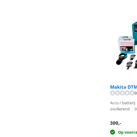
Makita DT
0
Beoordeling is 
Beoordeling is 
Accu / batterij
oscillerend
|
S
300
,-
Op voorr