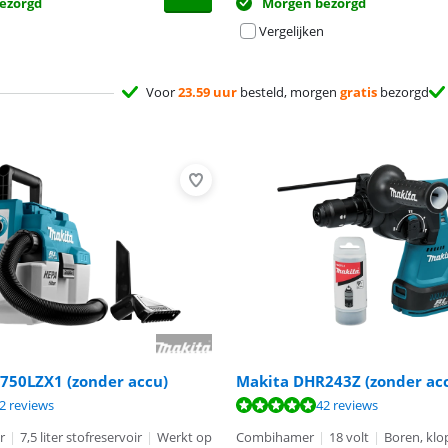
ezorgd
Morgen bezorgd
Vergelijken
Voor
23.59 uur
besteld, morgen
gratis
bezorgd
750LZX1 (zonder accu)
Makita DHR243Z (zonder ac
8,6 van de 10, gebaseerd op 12 reviews.
9,5 van de 10, gebaseerd op 42 reviews.
9,0 van de 10, gebaseerd op 24 reviews.
2 reviews
42 reviews
r
|
7,5 liter stofreservoir
|
Werkt op
Combihamer
|
18 volt
|
Boren, klo