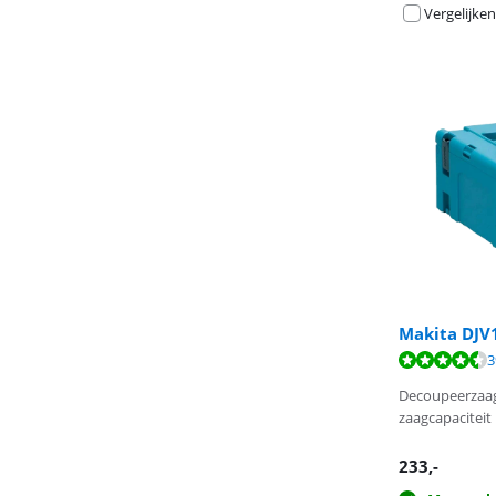
Vergelijken
Makita DJV1
Beoordeling is 
Beoordeling is 
3
Decoupeerzaa
zaagcapaciteit
233
,-