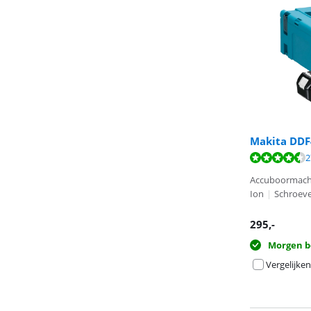
Makita DDF
Beoordeling is 
Beoordeling is 
2
Accuboormach
Ion
|
Schroev
295
,-
Morgen b
Vergelijken