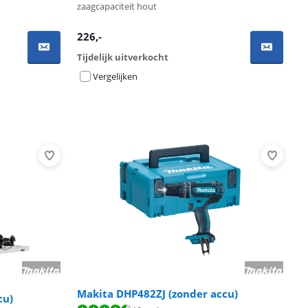
zaagcapaciteit hout
226
,-
Tijdelijk uitverkocht
Vergelijken
Makita DHP482ZJ (zonder accu)
cu)