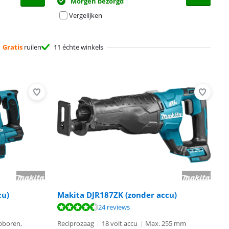
Morgen bezorgd
Vergelijken
Gratis
ruilen
11 échte winkels
cu)
Makita DJR187ZK (zonder accu)
24 reviews
pboren,
Reciprozaag
|
18 volt accu
|
Max. 255 mm