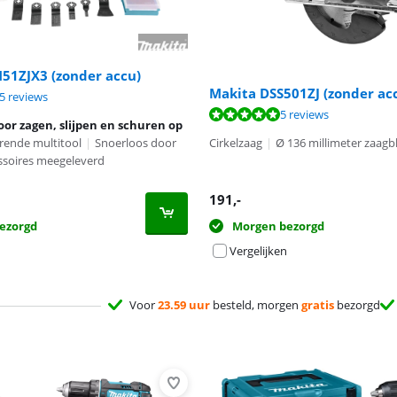
51ZJX3 (zonder accu)
Makita DSS501ZJ (zonder ac
8,9 van de 10, gebaseerd op 65 reviews.
5 reviews
9,5 van de 10, gebaseerd op 5 reviews.
5 reviews
or zagen, slijpen en schuren op
erende multitool
|
Snoerloos door
Cirkelzaag
|
Ø 136 millimeter zaagb
ssoires meegeleverd
191
,-
ezorgd
Morgen bezorgd
Vergelijken
Voor
23.59 uur
besteld, morgen
gratis
bezorgd