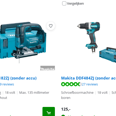
Vergelijken
82ZJ (zonder accu)
Makita DDF484ZJ (zonder ac
9,4 van de 10, gebaseerd op 39 reviews.
9,1 van de 10, gebaseerd op 27 reviews.
9 reviews
27 reviews
g
|
18 volt
|
Max. 135 millimeter
Schroefboormachine
|
18 volt
|
Sc
 hout
boren
125
,-