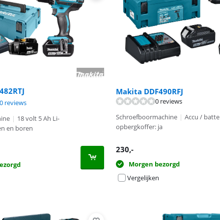
482RTJ
Makita DDF490RFJ
0 reviews
9,0 van de 10, gebaseerd op 10 reviews.
0 reviews
Schroefboormachine
|
Accu / batter
ine
|
18 volt 5 Ah Li-
opbergkoffer: ja
en en boren
230
,-
Morgen bezorgd
ezorgd
Vergelijken