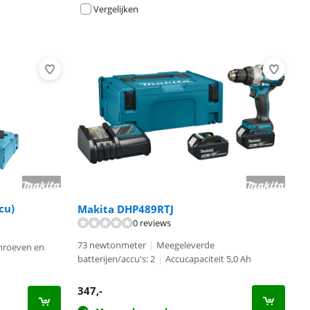
Vergelijken
cu)
Makita DHP489RTJ
0 reviews
73 newtonmeter
|
Meegeleverde
hroeven en
batterijen/accu's: 2
|
Accucapaciteit 5,0 Ah
347
,-