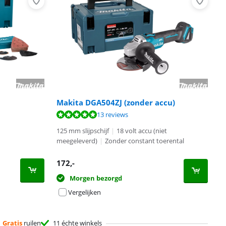
Makita DGA504ZJ (zonder accu)
13 reviews
125 mm slijpschijf
|
18 volt accu (niet
meegeleverd)
|
Zonder constant toerental
172
,-
Morgen bezorgd
Vergelijken
Gratis
ruilen
11 échte winkels