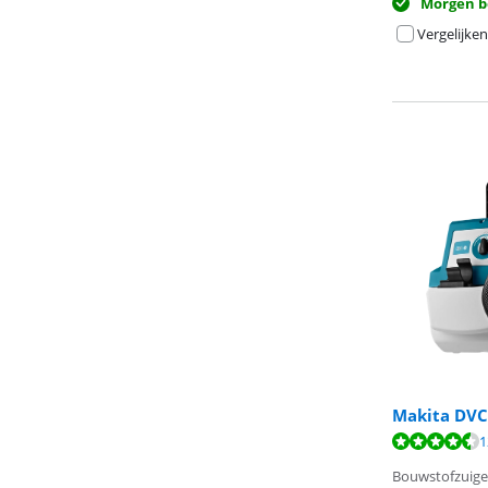
Morgen b
Vergelijken
Makita DVC
Beoordeling is 
Beoordeling is 
Beoordeling is 
1
Bouwstofzuige