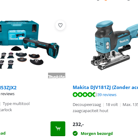
Makita DJV181ZJ (Zonder ac
M53ZJX2
 reviews
9,4 van de 10, gebaseerd op 39 reviews.
9,5 van de 10, gebaseerd op 42 reviews.
39 reviews
|
Type multitool
Decoupeerzaag
|
18 volt
|
Max. 135
tarlock
zaagcapaciteit hout
232
,-
aad
Morgen bezorgd