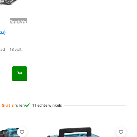
cu)
lad
|
18 volt
Gratis
ruilen
11 échte winkels