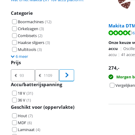
Categorie
Boormachines
(
12
)
Makita DTM
Cirkelzagen
(
3
)
Beoordeling is 
6
Combisets
(
2
)
Beoordeling is 
Haakse slijpers
Onze keuze vo
(
3
)
accu
|
Oscill
Multitools
(
3
)
accu
|
41 acce
6 meer
Prijs
274
,-
Prijs
€
€
Morgen b
Accu/batterijspanning
Vergelijken
18 V
(
31
)
36 V
(
1
)
Geschikt voor (oppervlakte)
Hout
(
7
)
MDF
(
6
)
Laminaat
(
4
)