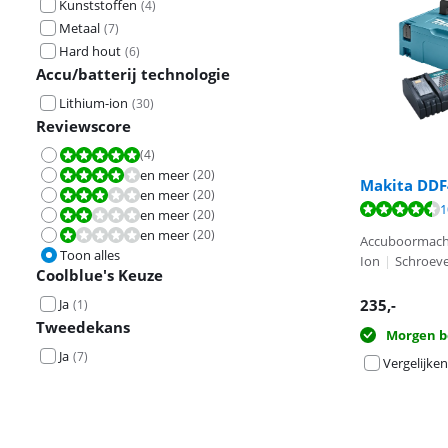
Kunststoffen
(
4
)
Metaal
(
7
)
Hard hout
(
6
)
Accu/batterij technologie
Lithium-ion
(
30
)
Reviewscore
(
4
)
Beoordeling is 10 van de 10.
en meer
(
20
)
Beoordeling is 8,0 van de 10.
Makita DDF
en meer
(
20
)
Beoordeling is 6,0 van de 10.
Beoordeling is 
1
en meer
(
20
)
Beoordeling is 4,0 van de 10.
en meer
(
20
)
Beoordeling is 2,0 van de 10.
Accuboormach
Toon alles
Ion
|
Schroev
Coolblue's Keuze
Ja
235
,-
(
1
)
Tweedekans
Morgen b
Ja
(
7
)
Vergelijken