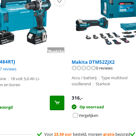
484RTJ
Makita DTM52ZJX2
0 reviews
9,1 van de 10, gebaseerd op 27 reviews.
9,5 van de 10, gebaseerd op 13 reviews.
7 reviews
Accu / batterij
|
Type multitool
ine
|
18 volt 5,0 Ah Li-
oscillerend
|
Starlock
en en boren
316
,-
Op voorraad
ezorgd
Vergelijken
Voor
23.59 uur
besteld, morgen
gratis
bezorgd