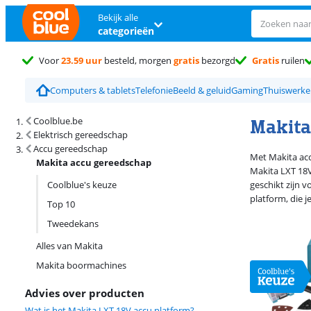
Bekijk alle
categorieën
Voor
23.59 uur
besteld, morgen
gratis
bezorgd
Gratis
ruilen
Computers & tablets
Telefonie
Beeld & geluid
Gaming
Thuiswerk
Zoekresultaten en sortering
Makita
Coolblue.be
Elektrisch gereedschap
Accu gereedschap
Met Makita acc
Makita accu gereedschap
Makita LXT 18V
Coolblue's keuze
geschikt zijn 
platform, die j
Top 10
Tweedekans
Alles van Makita
Makita boormachines
Advies over producten
Wat is het Makita LXT 18V accu platform?