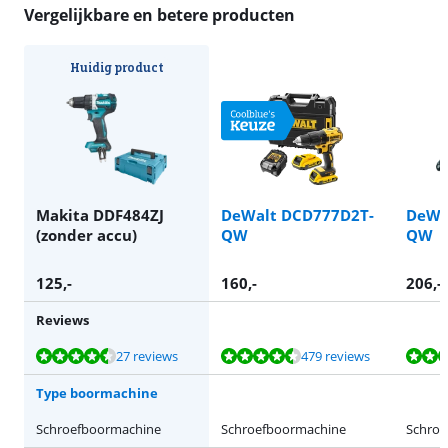
Vergelijkbare en betere producten
Huidig product
Makita DDF484ZJ
DeWalt DCD777D2T-
DeWa
(zonder accu)
QW
QW
125
,-
160
,-
206
,-
Reviews
Beoordeling is 9,1 van de 10, gebaseerd op 27 reviews.
Beoordeling is 9,3 van de 10, gebaseerd op 479 reviews.
Beoordeling is 9,3 van de 10, gebaseerd op 479 reviews.
27 reviews
479 reviews
Type boormachine
Schroefboormachine
Schroefboormachine
Schroe