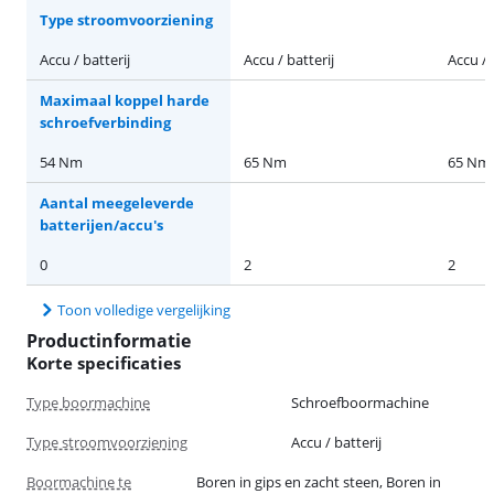
Type stroomvoorziening
Accu / batterij
Accu / batterij
Accu / 
Maximaal koppel harde
schroefverbinding
54 Nm
65 Nm
65 Nm
Aantal meegeleverde
batterijen/accu's
0
2
2
Toon volledige vergelijking
Productinformatie
Korte specificaties
Type boormachine
Schroefboormachine
Type stroomvoorziening
Accu / batterij
Boormachine te
Boren in gips en zacht steen, Boren in