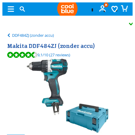
Gratis
ruilen
DDF484ZJ (zonder accu)
Makita DDF484ZJ (zonder accu)
Beoordeling is 9,1 van de 10, gebaseerd op 27 reviews.
9,1
/10
(27 reviews)