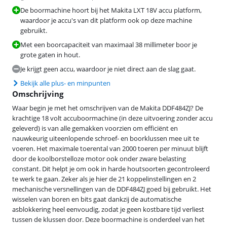
De boormachine hoort bij het Makita LXT 18V accu platform,
waardoor je accu's van dit platform ook op deze machine
gebruikt.
Met een boorcapaciteit van maximaal 38 millimeter boor je
grote gaten in hout.
Je krijgt geen accu, waardoor je niet direct aan de slag gaat.
Bekijk alle plus- en minpunten
Omschrijving
Waar begin je met het omschrijven van de Makita DDF484ZJ? De
krachtige 18 volt accuboormachine (in deze uitvoering zonder accu
geleverd) is van alle gemakken voorzien om efficiënt en
nauwkeurig uiteenlopende schroef- en boorklussen mee uit te
voeren. Het maximale toerental van 2000 toeren per minuut blijft
door de koolborstelloze motor ook onder zware belasting
constant. Dit helpt je om ook in harde houtsoorten gecontroleerd
te werk te gaan. Zeker als je hier de 21 koppelinstellingen en 2
mechanische versnellingen van de DDF484ZJ goed bij gebruikt. Het
wisselen van boren en bits gaat dankzij de automatische
asblokkering heel eenvoudig, zodat je geen kostbare tijd verliest
tussen de klussen door. Deze boormachine is onderdeel van het