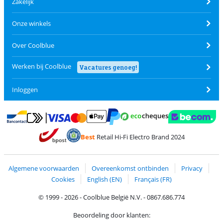
Zakelijk
Onze winkels
Over Coolblue
Werken bij Coolblue
Vacatures genoeg!
Inloggen
Betalen met MasterCard en Visa via ClickToPay
Betalen met Ecocheques
Betalen met Bancontact
Betalen met ApplePay
Webshop Trustmar
Betalen met PayPal
Best
Retail Hi-Fi Electro Brand 2024
Trustprofile van Coolblue
Verzending en bezorging met bPost
Algemene voorwaarden
Overeenkomst ontbinden
Privacy
Cookies
English (EN)
Français (FR)
© 1999 - 2026 - Coolblue België N.V. - 0867.686.774
Beoordeling door klanten: