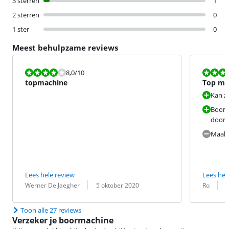
3 sterren
1
2 sterren
0
1 ster
0
Meest behulpzame reviews
Beoordeling is 8,0 van de 10.
Beoordeling i
8,0
/10
topmachine
Top ma
Kan z
Boort 
door
Maakt
Lees hele review
Lees hel
Beoordeling door:
Datum:
Beoordeling 
Datum:
Werner De Jaegher
5 oktober 2020
Ro
7
Toon alle 27 reviews
Verzeker je boormachine