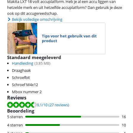
Makita LXT 18 volt accuplatform. Heb je al een accu liggen van
hetzelde merk en uit hetzelfde accuplatform? Dan gebruik je deze
ook op dit accugereedschap.
Bekijk volledige omschrijving
Tips voor het gebruik van dit
product
Standaard meegeleverd
Handleiding
(
3.85
MB)
Draaghaak
Schroefbit
Schroef M4x12
Mbox nummer 2
Reviews
Beoordeling is 9,1 van de 10, gebaseerd op 27 reviews.
9,1
/10
(27 reviews)
Beoordeling
5 sterren
16
4 sterren
10