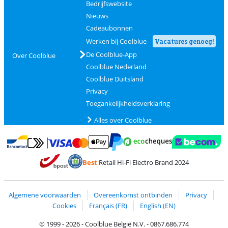
Bedrijfswebsite
Nieuws
Cadeaubonnen
Werken bij Coolblue
Vacatures genoeg!
De Coolblue-App
Over Coolblue
Coolblue Nederland
Coolblue Duitsland
Privacy
Toegankelijkheidsverklaring
Alles over Coolblue
Betalen met MasterCard en Visa via ClickToPay
Betalen met Ecocheques
Betalen met Bancontact
Betalen met ApplePay
Webshop Trustmar
Betalen met PayPal
Best
Retail Hi-Fi Electro Brand 2024
Trustprofile van Coolblue
Verzending en bezorging met bPost
Algemene voorwaarden
Overeenkomst ontbinden
Privacy
Cookies
Français (FR)
English (EN)
© 1999 - 2026 - Coolblue België N.V. - 0867.686.774