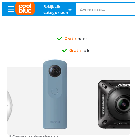
Bekijk alle
categorieën
Gratis
ruilen
Gratis
ruilen
Geschreven door Marjolein