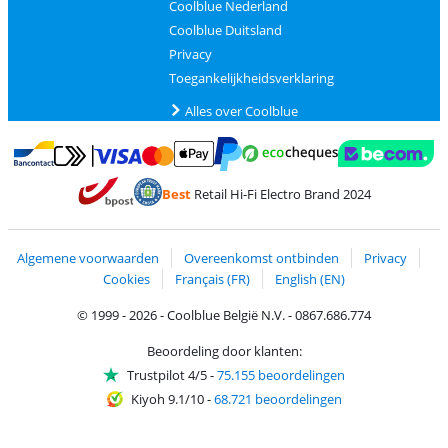
Coolblue Nederland
Coolblue Duitsland
Privacy
Toegankelijkheidsverklaring
Alles over Coolblue
Betalen met MasterCard en Visa via ClickToPay
Betalen met Ecocheques
Betalen met Bancontact
Betalen met ApplePay
Webshop Trustmar
Betalen met PayPal
Best
Retail Hi-Fi Electro Brand 2024
Trustprofile van Coolblue
Verzending en bezorging met bPost
Algemene voorwaarden
Overeenkomst ontbinden
Privacy
Cookies
Français (FR)
English (EN)
© 1999 - 2026 - Coolblue België N.V. - 0867.686.774
Beoordeling door klanten:
Trustpilot 4/5
-
75.155 beoordelingen
Kiyoh 9.1/10
-
68.721 beoordelingen