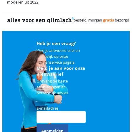
modellen uit 2022.
alles voor een glimlach
Heb je een vraag?
Vind je antwoord snel en
makkelijk op
onze
klantenservice pagina
.
Meld je aan voor onze
nieuwsbrief
Ontvang de beste
aanbiedingen en
persoonlijk advies.
E-mailadres
Aanmelden