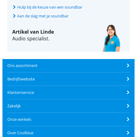
Hulp bij de keuze van een soundbar
Aan de slag met je soundbar
Artikel van Linde
Audio specialist.
Ons assortiment
Bedrijfswebsite
Klantenservice
Zakelijk
Onze winkels
Over Coolblue