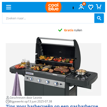
Gratis
ruilen
Geschreven door Leonie
Bijgewerkt op
13 juni 2025
·
07.38
Tips voor barbecueën op een gasbarbecue