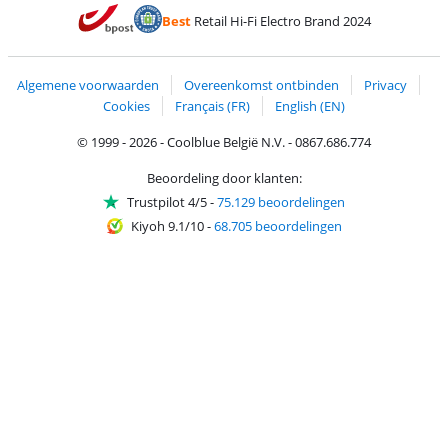
Betalen met MasterCard en Visa via ClickToPay
Betalen met Ecocheques
Betalen met Bancontact
Betalen met ApplePay
Webshop Trustmar
Betalen met PayPal
Best
Retail Hi-Fi Electro Brand 2024
Trustprofile van Coolblue
Verzending en bezorging met bPost
Algemene voorwaarden
Overeenkomst ontbinden
Privacy
Cookies
Français (FR)
English (EN)
© 1999 - 2026 - Coolblue België N.V. - 0867.686.774
Beoordeling door klanten:
Trustpilot 4/5
-
75.129 beoordelingen
Kiyoh 9.1/10
-
68.705 beoordelingen