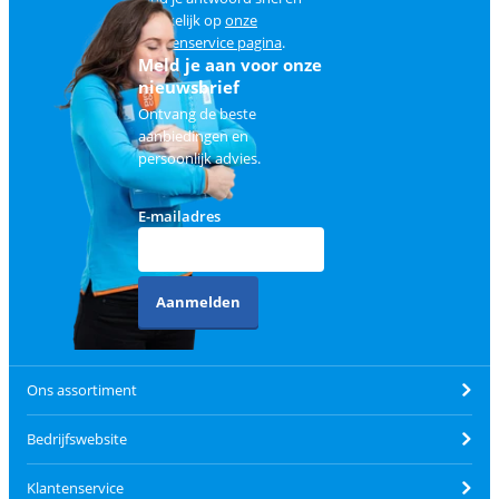
makkelijk op
onze
klantenservice pagina
.
Meld je aan voor onze
nieuwsbrief
Ontvang de beste
aanbiedingen en
persoonlijk advies.
E-mailadres
Aanmelden
Ons assortiment
Bedrijfswebsite
Klantenservice