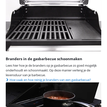
Branders in de gasbarbecue schoonmaken
Lees hier hoe je de branders op je gasbarbecue zo goed mogelijk
onderhoudt en schoonmaakt. Op deze manier verleng je de
levensduur van je barbecue.
Hoe vaak en hoe reinig je branders van een gasbarbecue?