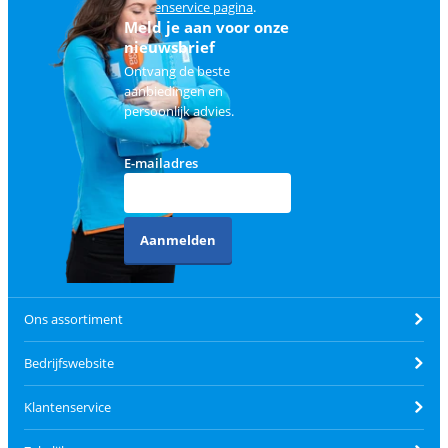
klantenservice pagina
.
Meld je aan voor onze
nieuwsbrief
Ontvang de beste
aanbiedingen en
persoonlijk advies.
E-mailadres
Aanmelden
Ons assortiment
Bedrijfswebsite
Klantenservice