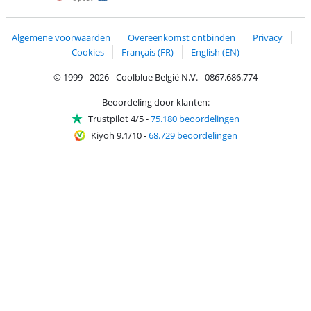
Trustprofile van Coolblue
Verzending en bezorging met bPost
Algemene voorwaarden
Overeenkomst ontbinden
Privacy
Cookies
Français (FR)
English (EN)
© 1999 - 2026 - Coolblue België N.V. - 0867.686.774
Beoordeling door klanten:
Trustpilot 4/5
-
75.180 beoordelingen
Kiyoh 9.1/10
-
68.729 beoordelingen