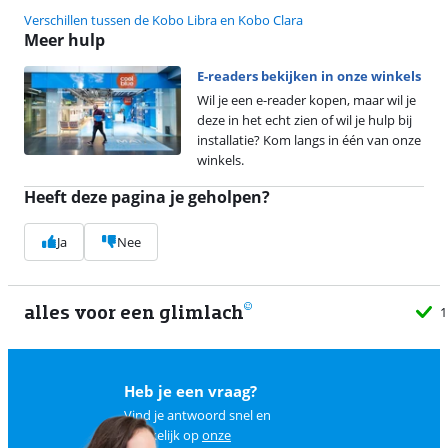
Verschillen tussen de Kobo Libra en Kobo Clara
Meer hulp
E-readers bekijken in onze winkels
Wil je een e-reader kopen, maar wil je
deze in het echt zien of wil je hulp bij
installatie? Kom langs in één van onze
winkels.
Heeft deze pagina je geholpen?
Ja
Nee
alles voor een glimlach
1
Heb je een vraag?
Vind je antwoord snel en
makkelijk op
onze