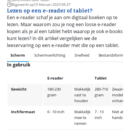
Bijgewerkt op
10 februari 2025
·
09.37
Lezen op een e-reader of tablet?
Een e-reader schaf je aan om digitaal boeken op te
lezen. Maar waarom zou je nog een losse e-reader
kopen als je al een tablet hebt waarop je ook e-books
kunt lezen? In dit artikel vergelijken we de
leeservaring op een e-reader met die op een tablet.
Scherm
Schermverlichting
Snelheid
Bestandsformate
In gebruik
E-reader
Tablet
Gewicht
180-230
Makkelijk
280-710
Zwaarder
gram
vast te
gram
modellen
houden
onhandig
Inchformaat
6 - 10 inch
Makkelijk
7 - 13
Niet altijd
mee te
inch
handzaa
nemen