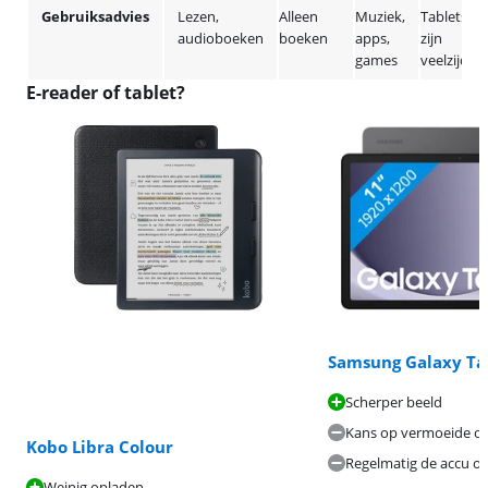
Gebruiksadvies
Lezen,
Alleen
Muziek,
Tablets
audioboeken
boeken
apps,
zijn
games
veelzijdig
E-reader of tablet?
Samsung Galaxy Ta
Scherper beeld
Kans op vermoeide o
Kobo Libra Colour
Regelmatig de accu o
Weinig opladen