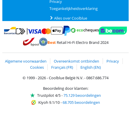
Privacy
Toegankelijkheidsverklaring
Alles over Coolblue
Betalen met MasterCard en Visa via ClickToPay
Betalen met Ecocheques
Betalen met Bancontact
Betalen met ApplePay
Webshop Trustmar
Betalen met PayPal
Best
Retail Hi-Fi Electro Brand 2024
Trustprofile van Coolblue
Verzending en bezorging met bPost
Algemene voorwaarden
Overeenkomst ontbinden
Privacy
Cookies
Français (FR)
English (EN)
© 1999 - 2026 - Coolblue België N.V. - 0867.686.774
Beoordeling door klanten:
Trustpilot 4/5
-
75.129 beoordelingen
Kiyoh 9.1/10
-
68.705 beoordelingen