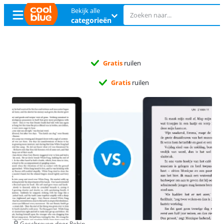
Bekijk alle
categorieën
Gratis
ruilen
Gratis
ruilen
Geschreven door Robin