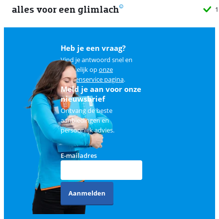
alles voor een glimlach
1
Heb je een vraag?
Vind je antwoord snel en
makkelijk op
onze
klantenservice pagina
.
Meld je aan voor onze
nieuwsbrief
Ontvang de beste
aanbiedingen en
persoonlijk advies.
E-mailadres
Aanmelden