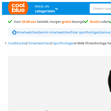
Bekijk alle
categorieën
Voor
23.59 uur
besteld, morgen
gratis
bezorgd
Gratis
ruilen
Smartwatches
Garmin smartwatches
Polar sporthorloges
Samsun
Coolblue.be
Smartwatches
Sporthorloges
Welk fitnesshorloge he