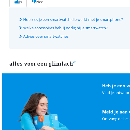
Ja
Nee
Hoe kies je een smartwatch die werkt met je smartphone?
Welke accessoires heb jij nodig bij je smartwatch?
Advies over smartwatches
alles voor een glimlach
Heb je een v
Vind je antwoor
Meld je aan 
Ontvang de best