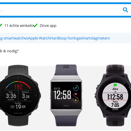
11 échte winkels
Onze app
g smartwatches
Apple Watch
Hardloop horloges
Hartslagmeters
b ik nodig?