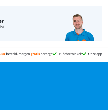
er
st.
 uur
besteld, morgen
gratis
bezorgd
11 échte winkels
Onze app