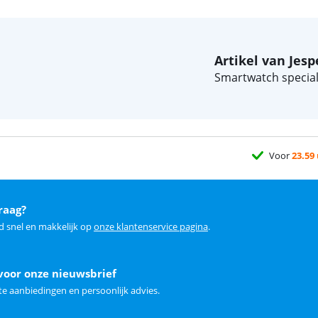
Artikel van Jesp
Smartwatch speciali
Voor
23.59
raag?
d snel en makkelijk op
onze klantenservice pagina
.
voor onze nieuwsbrief
e aanbiedingen en persoonlijk advies.