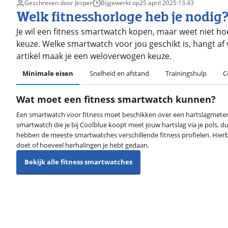
Geschreven door Jesper
Bijgewerkt op
25 april 2025
·
13.43
Welk fitnesshorloge heb je nodig
Je wil een fitness smartwatch kopen, maar weet niet hoe
keuze. Welke smartwatch voor jou geschikt is, hangt af v
artikel maak je een weloverwogen keuze.
Minimale eisen
Snelheid en afstand
Trainingshulp
C
Wat moet een fitness smartwatch kunnen?
Een smartwatch voor fitness moet beschikken over een hartslagmeter e
smartwatch die je bij Coolblue koopt meet jouw hartslag via je pols, du
hebben de meeste smartwatches verschillende fitness profielen. Hierbi
doet of hoeveel herhalingen je hebt gedaan.
Bekijk alle fitness smartwatches