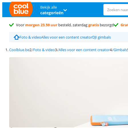
Bekijk alle
categorieën
Voor
morgen 23.59 uur
besteld, zaterdag
gratis
bezorgd
Grat
Foto & video
Alles voor een content creator
DJI gimbals
Coolblue.be
Foto & video
Alles voor een content creator
Gimbals