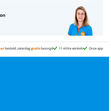
non
uur
besteld, zaterdag
gratis
bezorgd
11 échte winkels
Onze app