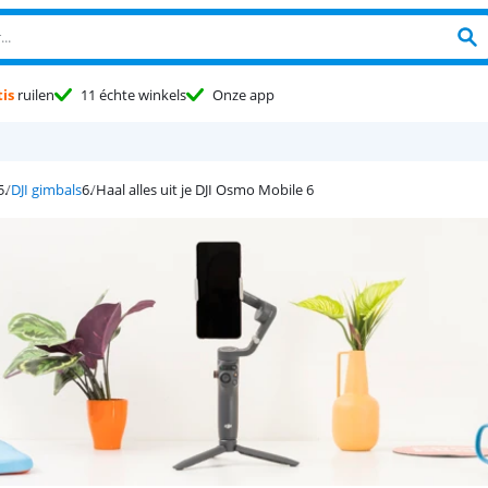
is
ruilen
11 échte winkels
Onze app
DJI gimbals
Haal alles uit je DJI Osmo Mobile 6