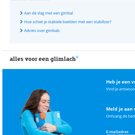
Aan de slag met een gimbal
Hoe schiet je stabiele beelden met een stabilizer?
Advies over gimbals
alles voor een glimlach
Heb je een v
Vind je antwoor
Meld je aan 
Ontvang de best
E-mailadres