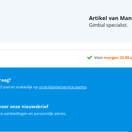
Artikel van Ma
Gimbal specialist.
Voor
morgen 23.59 
raag?
d snel en makkelijk op
onze klantenservice pagina
.
voor onze nieuwsbrief
e aanbiedingen en persoonlijk advies.