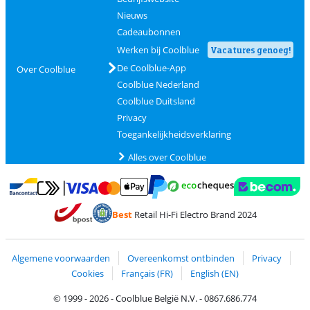
Nieuws
Cadeaubonnen
Werken bij Coolblue
Vacatures genoeg!
De Coolblue-App
Over Coolblue
Coolblue Nederland
Coolblue Duitsland
Privacy
Toegankelijkheidsverklaring
Alles over Coolblue
Betalen met MasterCard en Visa via ClickToPay
Betalen met Ecocheques
Betalen met Bancontact
Betalen met ApplePay
Webshop Trustmar
Betalen met PayPal
Best
Retail Hi-Fi Electro Brand 2024
Trustprofile van Coolblue
Verzending en bezorging met bPost
Algemene voorwaarden
Overeenkomst ontbinden
Privacy
Cookies
Français (FR)
English (EN)
© 1999 - 2026 - Coolblue België N.V. - 0867.686.774