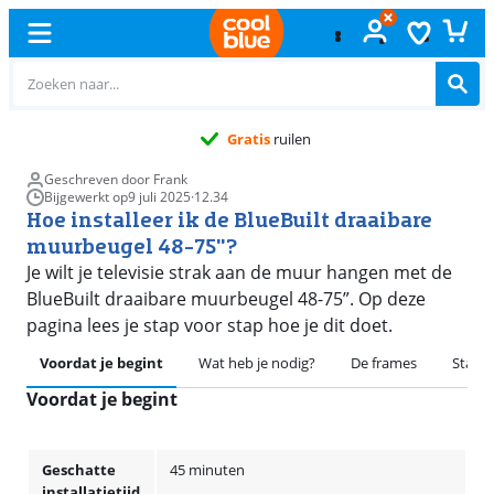
Gratis
ruilen
Geschreven door Frank
Bijgewerkt op
9 juli 2025
·
12.34
Hoe installeer ik de BlueBuilt draaibare
muurbeugel 48-75"?
Je wilt je televisie strak aan de muur hangen met de
BlueBuilt draaibare muurbeugel 48-75”. Op deze
pagina lees je stap voor stap hoe je dit doet.
Voordat je begint
Wat heb je nodig?
De frames
Stap 
Voordat je begint
Geschatte
45 minuten
installatietijd