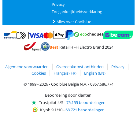
Privacy
Toegankelijkheidsverklaring
Alles over Coolblue
Betalen met MasterCard en Visa via ClickToPay
Betalen met Ecocheques
Betalen met Bancontact
Betalen met ApplePay
Webshop Trustmar
Betalen met PayPal
Best
Retail Hi-Fi Electro Brand 2024
Trustprofile van Coolblue
Verzending en bezorging met bPost
Algemene voorwaarden
Overeenkomst ontbinden
Privacy
Cookies
Français (FR)
English (EN)
© 1999 - 2026 - Coolblue België N.V. - 0867.686.774
Beoordeling door klanten:
Trustpilot 4/5
-
75.155 beoordelingen
Kiyoh 9.1/10
-
68.721 beoordelingen