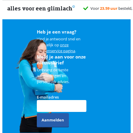
alles voor een glimlach
1
Heb je een vraag?
Vind je antwoord snel en
makkelijk op
onze
klantenservice pagina
.
Meld je aan voor onze
nieuwsbrief
Ontvang de beste
aanbiedingen en
persoonlijk advies.
E-mailadres
Aanmelden