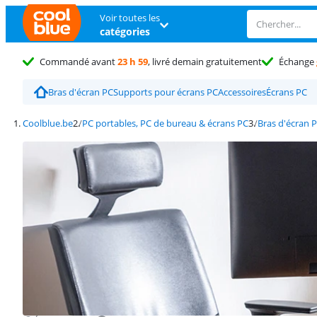
Voir toutes les
catégories
Commandé avant
23 h 59
, livré demain gratuitement
Échange
Bras d'écran PC
Supports pour écrans PC
Accessoires
Écrans PC
Coolblue.be
PC portables, PC de bureau & écrans PC
Bras d'écran 