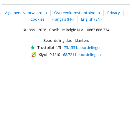
Trustprofile van Coolblue
Verzending en bezorging met bPost
Algemene voorwaarden
Overeenkomst ontbinden
Privacy
Cookies
Français (FR)
English (EN)
© 1999 - 2026 - Coolblue België N.V. - 0867.686.774
Beoordeling door klanten:
Trustpilot 4/5
-
75.155 beoordelingen
Kiyoh 9.1/10
-
68.721 beoordelingen