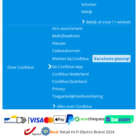
Schoten
Wilrijk
Bekijk al onze 11 winkels
Ons assortiment
Bedrijfswebsite
Nieuws
Cadeaubonnen
Werken bij Coolblue
Vacatures genoeg!
De Coolblue-App
Over Coolblue
Coolblue Nederland
Coolblue Duitsland
Privacy
Toegankelijkheidsverklaring
Alles over Coolblue
Betalen met MasterCard en Visa via ClickToPay
Betalen met Ecocheques
Betalen met Bancontact
Betalen met ApplePay
Webshop Trustmar
Betalen met PayPal
Best
Retail Hi-Fi Electro Brand 2024