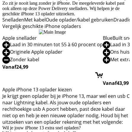
Zo zit je nooit lang zonder je iPhone. De meegeleverde kabel past
ook alleen op deze Power Delivery snelladers. Wij helpen je de
geschikte iPhone 13 oplader uitzoeken.
Snelladen
Met kabel
Oude oplader/kabel gebruiken
Draadlo
Vergelijk geschikte iPhone opladers
Apple snellader
BlueBuilt sne
Laad in 30 minuten tot 55 à 60 procent op
Laad in 3
Originele Apple oplader
Ons huis
Zonder kabel
Met extra
Vanaf
24,99
Vanaf
43,99
Apple iPhone 13 oplader kiezen
Je krijgt geen oplader bij je iPhone 13, maar wel een usb C
naar Lightning kabel. Als jouw oude opladers een
rechthoekige usb A poort hebben, past deze kabel daar
niet op en heb je een nieuwe oplader nodig. Houd bij het
uitzoeken van een oplader rekening met het volgende:
Wil je jouw iPhone 13 extra snel opladen?