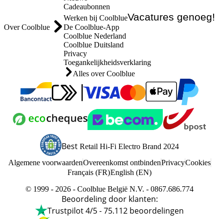
Cadeaubonnen
Vacatures genoeg!
Werken bij Coolblue
Over Coolblue
De Coolblue-App
Coolblue Nederland
Coolblue Duitsland
Privacy
Toegankelijkheidsverklaring
Alles over Coolblue
Betalen met MasterCard en Visa via ClickToPay
Betalen met Bancontact
Betalen met ApplePay
Betalen met 
Betalen met Ecocheques
Webshop Trustmark en klantreviews
Verzending en bez
Best
Retail Hi-Fi Electro Brand 2024
Trustprofile van Coolblue
Algemene voorwaarden
Overeenkomst ontbinden
Privacy
Cookies
Français (FR)
English (EN)
© 1999 - 2026 - Coolblue België N.V. - 0867.686.774
Beoordeling door klanten:
Trustpilot 4/5
-
75.112 beoordelingen