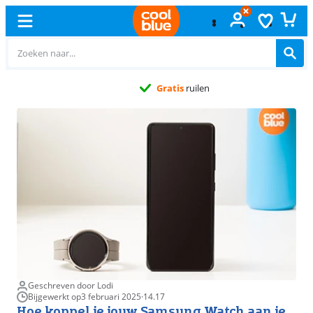
Gratis
ruilen
Geschreven door Lodi
Bijgewerkt op
3 februari 2025
·
14.17
Hoe koppel je jouw Samsung Watch aan je