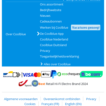
Ons assortiment
Bedrijfswebsite
Nieuws
Cadeaubonnen
Werken bij Coolblue
Vacatures genoeg!
De Coolblue-App
Over Coolblue
Coolblue Nederland
Coolblue Duitsland
Privacy
Toegankelijkheidsverklaring
Alles over Coolblue
Betalen met MasterCard en Visa via ClickToPay
Betalen met Ecocheques
Betalen met Bancontact
Betalen met ApplePay
Webshop Trustmar
Betalen met PayPal
Best
Retail Hi-Fi Electro Brand 2024
Trustprofile van Coolblue
Verzending en bezorging met bPost
Algemene voorwaarden
Overeenkomst ontbinden
Privacy
Cookies
Français (FR)
English (EN)