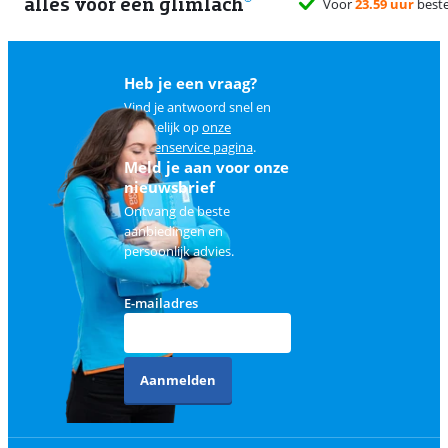
alles voor een glimlach
1
Heb je een vraag?
Vind je antwoord snel en
makkelijk op
onze
klantenservice pagina
.
Meld je aan voor onze
nieuwsbrief
Ontvang de beste
aanbiedingen en
persoonlijk advies.
E-mailadres
Aanmelden