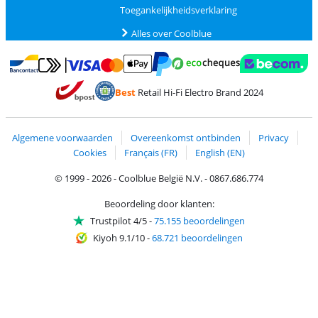
Toegankelijkheidsverklaring
Alles over Coolblue
Betalen met MasterCard en Visa via ClickToPay
Betalen met Ecocheques
Betalen met Bancontact
Betalen met ApplePay
Webshop Trustmar
Betalen met PayPal
Best
Retail Hi-Fi Electro Brand 2024
Trustprofile van Coolblue
Verzending en bezorging met bPost
Algemene voorwaarden
Overeenkomst ontbinden
Privacy
Cookies
Français (FR)
English (EN)
© 1999 - 2026 - Coolblue België N.V. - 0867.686.774
Beoordeling door klanten:
Trustpilot 4/5
-
75.155 beoordelingen
Kiyoh 9.1/10
-
68.721 beoordelingen