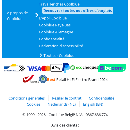
Travailler chez Coolblue
Découvrez toutes nos offres d'emplois
À propos de
L'Appli Coolblue
Coolblue
Coolblue Pays-Bas
Coolblue Allemagne
Confidentialité
Déclaration d'accessibilité
Tout sur Coolblue
Payer avec MasterCard et Visa via ClickToPay
Payer avec des écochèques
Payer avec Bancontact
Payer avec ApplePay
Webshop Trustmark 
Payer avec PayPal
Best
Retail Hi-Fi Electro Brand 2024
Trustprofile de Coolblue
Expédition et livraison avec bPost
Conditions générales
Résilier le contrat
Confidentialité
Cookies
Nederlands (NL)
English (EN)
© 1999 - 2026 - Coolblue België N.V. - 0867.686.774
Avis des clients :