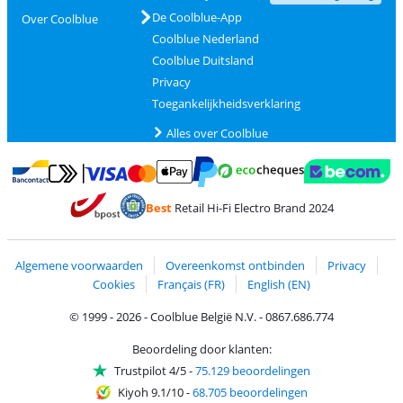
De Coolblue-App
Over Coolblue
Coolblue Nederland
Coolblue Duitsland
Privacy
Toegankelijkheidsverklaring
Alles over Coolblue
Betalen met MasterCard en Visa via ClickToPay
Betalen met Ecocheques
Betalen met Bancontact
Betalen met ApplePay
Webshop Trustmar
Betalen met PayPal
Best
Retail Hi-Fi Electro Brand 2024
Trustprofile van Coolblue
Verzending en bezorging met bPost
Algemene voorwaarden
Overeenkomst ontbinden
Privacy
Cookies
Français (FR)
English (EN)
© 1999 - 2026 - Coolblue België N.V. - 0867.686.774
Beoordeling door klanten:
Trustpilot 4/5
-
75.129 beoordelingen
Kiyoh 9.1/10
-
68.705 beoordelingen