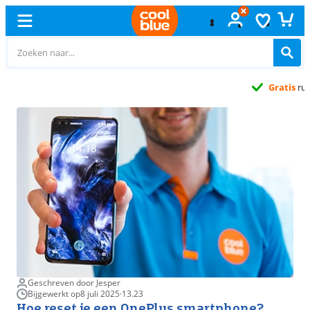
Gratis
ruilen
Geschreven door Jesper
Bijgewerkt op
8 juli 2025
·
13.23
Hoe reset je een OnePlus smartphone?