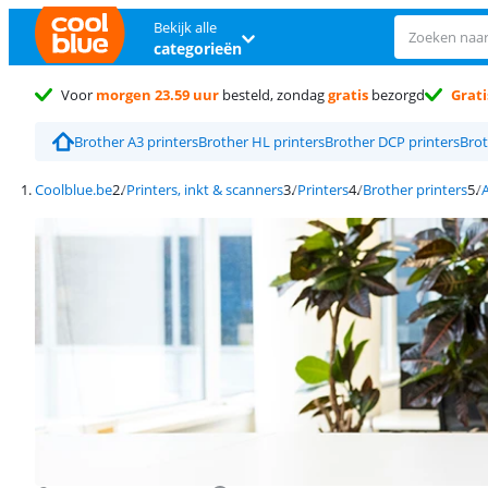
Bekijk alle
categorieën
Voor
morgen 23.59 uur
besteld, zondag
gratis
bezorgd
Grati
Brother A3 printers
Brother HL printers
Brother DCP printers
Brot
Coolblue.be
Printers, inkt & scanners
Printers
Brother printers
A