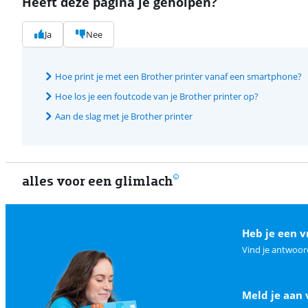
Heeft deze pagina je geholpen?
Ja
Nee
Hoe print je met een Brother printer vanaf een smartphone?
Hoe los je een foutcode van je Brother printer op?
Aan de slag met je Brother printer
alles voor een glimlach
Heb je een v
Vind je antwoor
Meld je aan 