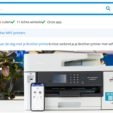
s
ruilen
11 échte winkels
Onze app
her MFC printers
an de slag met je Brother printer
Hoe verbind je je Brother printer met wif