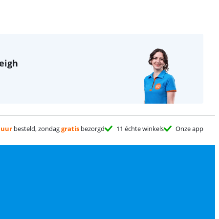
leigh
 uur
besteld, zondag
gratis
bezorgd
11 échte winkels
Onze app