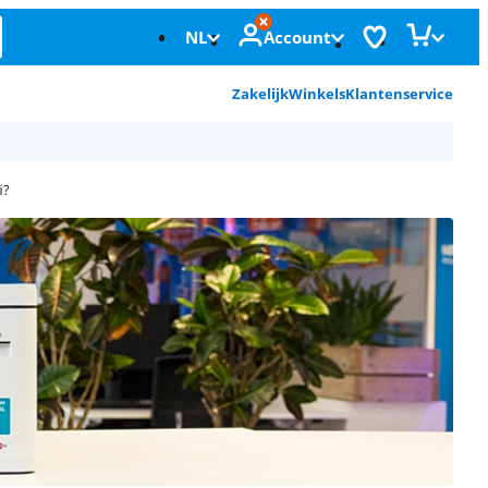
NL
Account
Zakelijk
Winkels
Klantenservice
i?