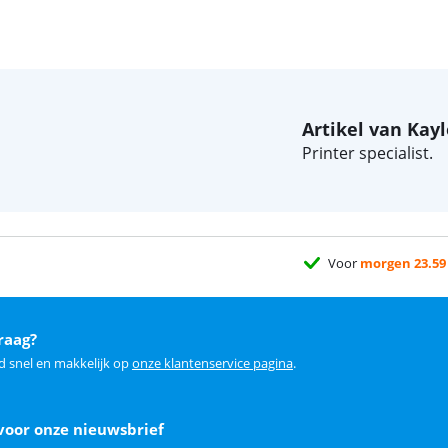
Artikel van Kay
Printer specialist.
Voor
morgen 23.59
raag?
d snel en makkelijk op
onze klantenservice pagina
.
voor onze nieuwsbrief