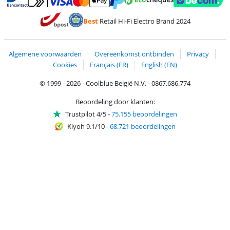
Betalen met MasterCard en Visa via ClickToPay
Betalen met Ecocheques
Betalen met Bancontact
Betalen met ApplePay
Webshop Trustmar
Betalen met PayPal
Best
Retail Hi-Fi Electro Brand 2024
Trustprofile van Coolblue
Verzending en bezorging met bPost
Algemene voorwaarden
Overeenkomst ontbinden
Privacy
Cookies
Français (FR)
English (EN)
© 1999 - 2026 - Coolblue België N.V. - 0867.686.774
Beoordeling door klanten:
Trustpilot 4/5
-
75.155 beoordelingen
Kiyoh 9.1/10
-
68.721 beoordelingen