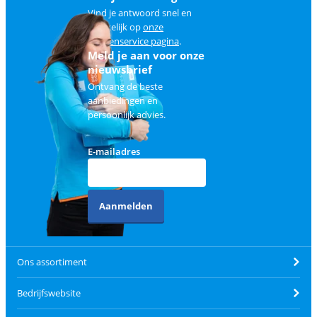
Vind je antwoord snel en
makkelijk op
onze
klantenservice pagina
.
Meld je aan voor onze
nieuwsbrief
Ontvang de beste
aanbiedingen en
persoonlijk advies.
E-mailadres
Aanmelden
Ons assortiment
Bedrijfswebsite