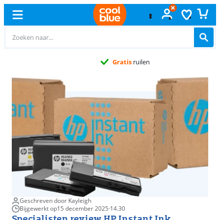
Gratis
ruilen
Geschreven door Kayleigh
Bijgewerkt op
15 december 2025
·
14.30
Specialisten review HP Instant Ink