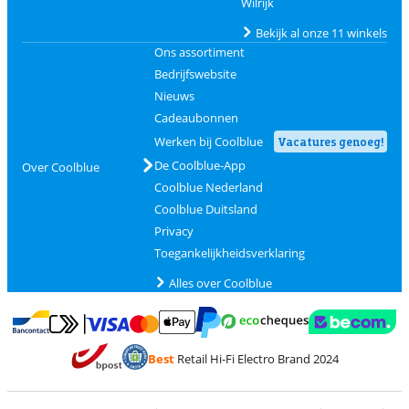
Wilrijk
Bekijk al onze 11 winkels
Ons assortiment
Bedrijfswebsite
Nieuws
Cadeaubonnen
Werken bij Coolblue
Vacatures genoeg!
De Coolblue-App
Over Coolblue
Coolblue Nederland
Coolblue Duitsland
Privacy
Toegankelijkheidsverklaring
Alles over Coolblue
Betalen met MasterCard en Visa via ClickToPay
Betalen met Ecocheques
Betalen met Bancontact
Betalen met ApplePay
Webshop Trustmar
Betalen met PayPal
Best
Retail Hi-Fi Electro Brand 2024
Trustprofile van Coolblue
Verzending en bezorging met bPost