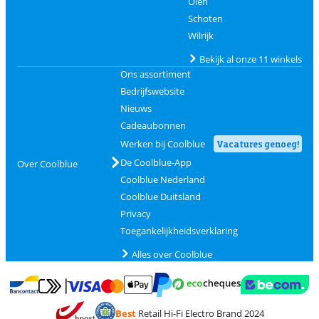
Olen
Schoten
Wilrijk
Bekijk al onze 11 winkels
Ons assortiment
Bedrijfswebsite
Nieuws
Cadeaubonnen
Werken bij Coolblue
Vacatures genoeg!
De Coolblue-App
Over Coolblue
Coolblue Nederland
Coolblue Duitsland
Privacy
Toegankelijkheidsverklaring
Alles over Coolblue
Betalen met MasterCard en Visa via ClickToPay
Betalen met Ecocheques
Betalen met Bancontact
Betalen met ApplePay
Webshop Trustmar
Betalen met PayPal
Best
Retail Hi-Fi Electro Brand 2024