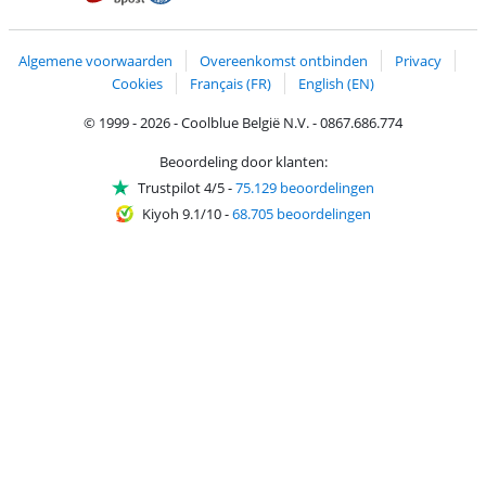
Trustprofile van Coolblue
Verzending en bezorging met bPost
Algemene voorwaarden
Overeenkomst ontbinden
Privacy
Cookies
Français (FR)
English (EN)
© 1999 - 2026 - Coolblue België N.V. - 0867.686.774
Beoordeling door klanten:
Trustpilot 4/5
-
75.129 beoordelingen
Kiyoh 9.1/10
-
68.705 beoordelingen