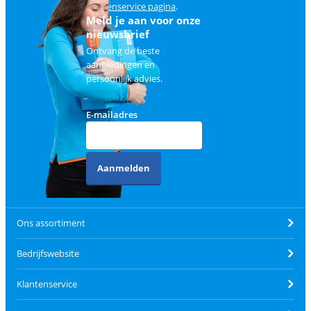
klantenservice pagina
.
Meld je aan voor onze
nieuwsbrief
Ontvang de beste
aanbiedingen en
persoonlijk advies.
E-mailadres
Aanmelden
Ons assortiment
Bedrijfswebsite
Klantenservice