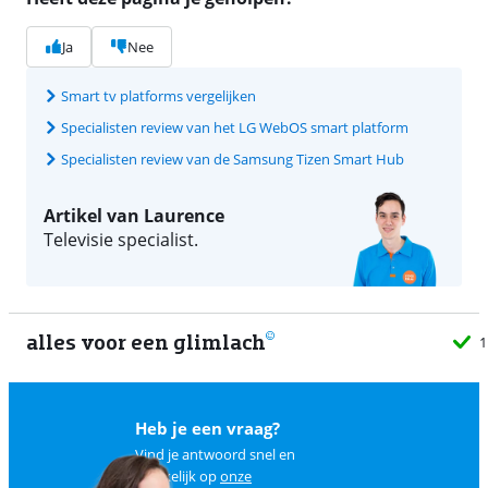
Ja
Nee
Smart tv platforms vergelijken
Specialisten review van het LG WebOS smart platform
Specialisten review van de Samsung Tizen Smart Hub
Artikel van Laurence
Televisie specialist.
alles voor een glimlach
1
Heb je een vraag?
Vind je antwoord snel en
makkelijk op
onze