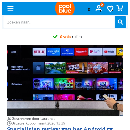
Gratis
ruilen
Geschreven door Laurence
Bijgewerkt op
5 maart 2026
·
13.39
Specialisten review van het Android tv