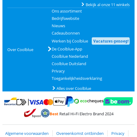
Bekijk al onze 11 winkels
Ons assortiment
Bedrijfswebsite
Nieuws
Cadeaubonnen
Werken bij Coolblue
Vacatures genoeg!
De Coolblue-App
Over Coolblue
Coolblue Nederland
Coolblue Duitsland
Privacy
Toegankelijkheidsverklaring
Alles over Coolblue
Betalen met MasterCard en Visa via ClickToPay
Betalen met Ecocheques
Betalen met Bancontact
Betalen met ApplePay
Webshop Trustmar
Betalen met PayPal
Best
Retail Hi-Fi Electro Brand 2024
Trustprofile van Coolblue
Verzending en bezorging met bPost
Algemene voorwaarden
Overeenkomst ontbinden
Privacy