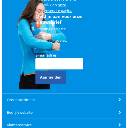
makkelijk op
onze
klantenservice pagina
.
Meld je aan voor onze
nieuwsbrief
Ontvang de beste
aanbiedingen en
persoonlijk advies.
E-mailadres
Aanmelden
Ons assortiment
Bedrijfswebsite
Klantenservice