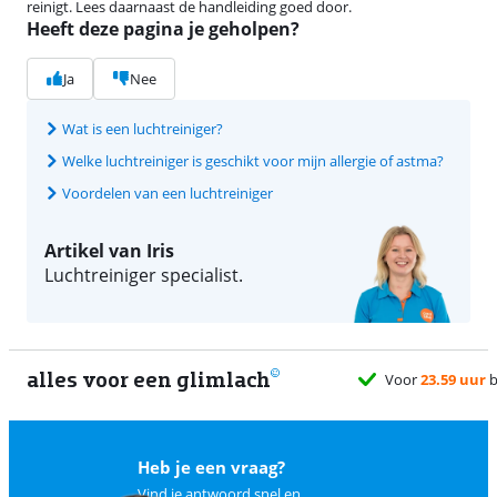
reinigt. Lees daarnaast de handleiding goed door.
Heeft deze pagina je geholpen?
Ja
Nee
Wat is een luchtreiniger?
Welke luchtreiniger is geschikt voor mijn allergie of astma?
Voordelen van een luchtreiniger
Artikel van Iris
Luchtreiniger specialist.
alles voor een glimlach
morgen
gratis
bezorgd
Heb je een vraag?
Vind je antwoord snel en