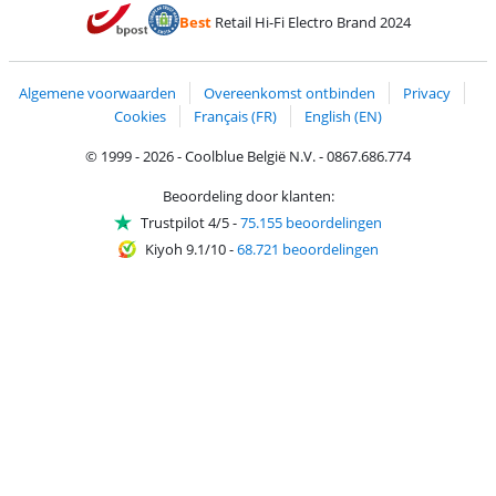
Betalen met MasterCard en Visa via ClickToPay
Betalen met Ecocheques
Betalen met Bancontact
Betalen met ApplePay
Webshop Trustmar
Betalen met PayPal
Best
Retail Hi-Fi Electro Brand 2024
Trustprofile van Coolblue
Verzending en bezorging met bPost
Algemene voorwaarden
Overeenkomst ontbinden
Privacy
Cookies
Français (FR)
English (EN)
© 1999 - 2026 - Coolblue België N.V. - 0867.686.774
Beoordeling door klanten:
Trustpilot 4/5
-
75.155 beoordelingen
Kiyoh 9.1/10
-
68.721 beoordelingen