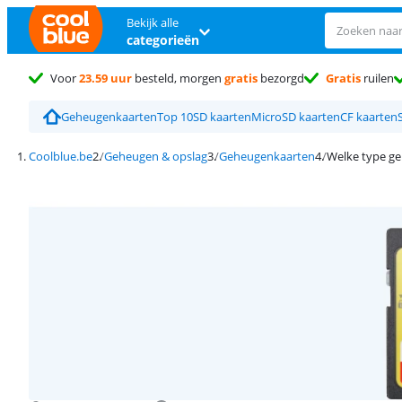
Bekijk alle
categorieën
Voor
23.59 uur
besteld, morgen
gratis
bezorgd
Gratis
ruilen
Geheugenkaarten
Top 10
SD kaarten
MicroSD kaarten
CF kaarten
Coolblue.be
Geheugen & opslag
Geheugenkaarten
Welke type ge