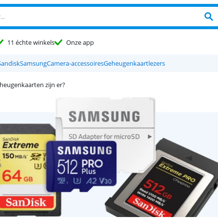
11 échte winkels
Onze app
Sandisk
Samsung
Camera-accessoires
Geheugenkaartlezers
heugenkaarten zijn er?