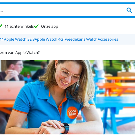
11 échte winkels
Onze app
11
Apple Watch SE 3
Apple Watch 4G
Tweedekans Watch
Accessoires
herm van Apple Watch?