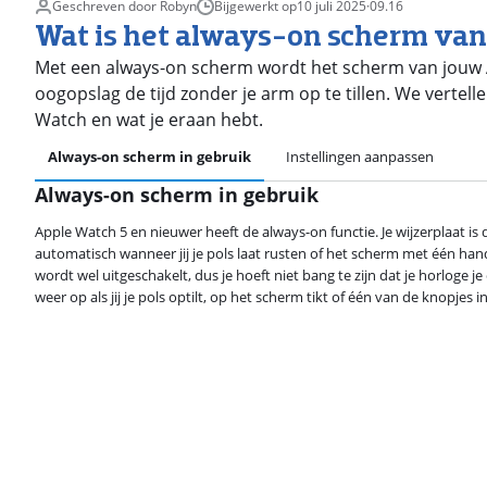
Geschreven door Robyn
Bijgewerkt op
10 juli 2025
·
09.16
Wat is het always-on scherm va
Met een always-on scherm wordt het scherm van jouw Ap
oogopslag de tijd zonder je arm op te tillen. We vertel
Watch en wat je eraan hebt.
Always-on scherm in gebruik
Instellingen aanpassen
Always-on scherm in gebruik
Apple Watch 5 en nieuwer heeft de always-on functie. Je wijzerplaat is d
automatisch wanneer jij je pols laat rusten of het scherm met één ha
wordt wel uitgeschakelt, dus je hoeft niet bang te zijn dat je horloge j
weer op als jij je pols optilt, op het scherm tikt of één van de knopjes i