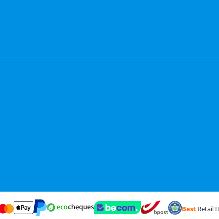
Best
Retail H
terCard en Visa via ClickToPay
Betalen met Ecocheques