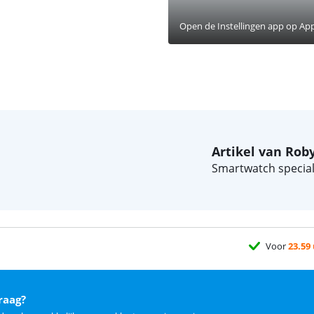
Open de Instellingen app op Ap
Artikel van Rob
Smartwatch speciali
Voor
23.59
raag?