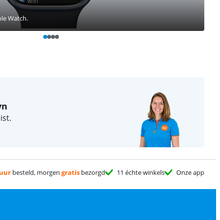
ple Watch.
yn
st.
 uur
besteld, morgen
gratis
bezorgd
11 échte winkels
Onze app