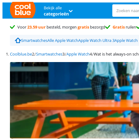
Bekijk alle
categorieën
Voor
23.59 uur
besteld, morgen
gratis
bezorgd
Gratis
ruilen
Smartwatches
Alle Apple Watch
Apple Watch Ultra 3
Apple Watch 
Coolblue.be
Smartwatches
Apple Watch
Wat is het always-on sc