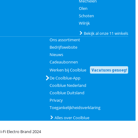
Mechelen
Olen
Schoten
Wilrijk
Bekijk al onze 11 winkels
Ons assortiment
Bedrijfswebsite
Nieuws
Cadeaubonnen
Werken bij Coolblue
Vacatures genoeg!
De Coolblue-App
Coolblue Nederland
Coolblue Duitsland
Privacy
Toegankelijkheidsverklaring
Alles over Coolblue
i-Fi Electro Brand 2024