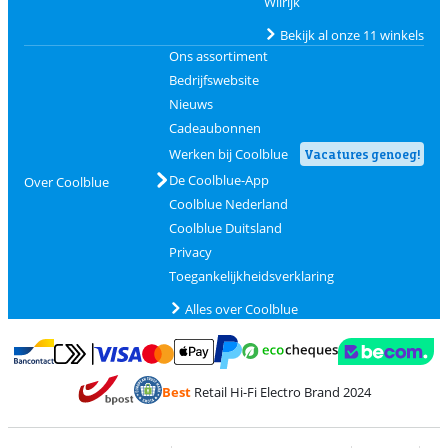
Wilrijk
Bekijk al onze 11 winkels
Ons assortiment
Bedrijfswebsite
Nieuws
Cadeaubonnen
Werken bij Coolblue
Vacatures genoeg!
De Coolblue-App
Over Coolblue
Coolblue Nederland
Coolblue Duitsland
Privacy
Toegankelijkheidsverklaring
Alles over Coolblue
Betalen met MasterCard en Visa via ClickToPay
Betalen met Ecocheques
Betalen met Bancontact
Betalen met ApplePay
Webshop Trustmar
Betalen met PayPal
Best
Retail Hi-Fi Electro Brand 2024
Trustprofile van Coolblue
Verzending en bezorging met bPost