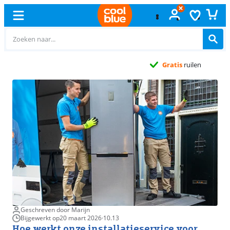
Gratis
ruilen
Geschreven door Marijn
Bijgewerkt op
20 maart 2026
·
10.13
Hoe werkt onze installatieservice voor