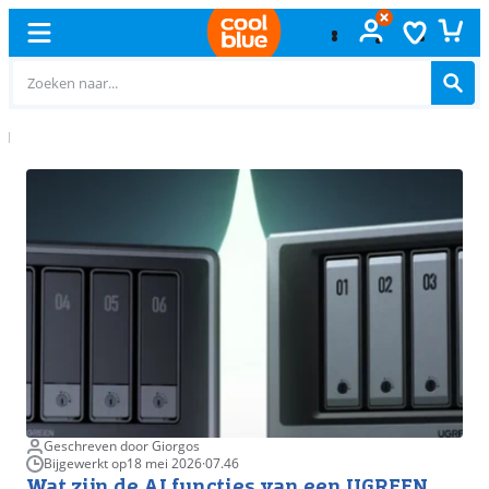
Gratis
ruilen
Geschreven door Giorgos
Bijgewerkt op
18 mei 2026
·
07.46
Wat zijn de AI functies van een UGREEN