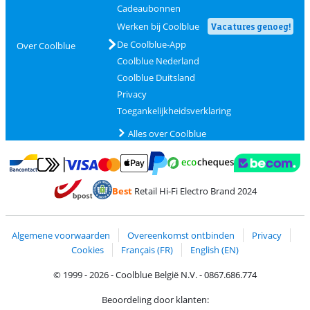
Cadeaubonnen
Werken bij Coolblue
Vacatures genoeg!
De Coolblue-App
Over Coolblue
Coolblue Nederland
Coolblue Duitsland
Privacy
Toegankelijkheidsverklaring
Alles over Coolblue
Betalen met MasterCard en Visa via ClickToPay
Betalen met Ecocheques
Betalen met Bancontact
Betalen met ApplePay
Webshop Trustmar
Betalen met PayPal
Best
Retail Hi-Fi Electro Brand 2024
Trustprofile van Coolblue
Verzending en bezorging met bPost
Algemene voorwaarden
Overeenkomst ontbinden
Privacy
Cookies
Français (FR)
English (EN)
© 1999 - 2026 - Coolblue België N.V. - 0867.686.774
Beoordeling door klanten: