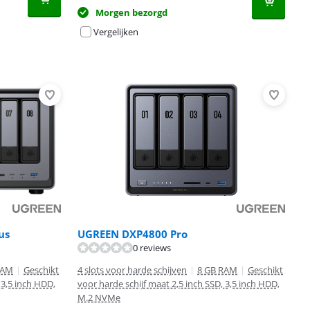
Morgen bezorgd
Vergelijken
us
UGREEN DXP4800 Pro
0 reviews
RAM
|
Geschikt
4 slots voor harde schijven
|
8 GB RAM
|
Geschikt
 3,5 inch HDD,
voor harde schijf maat 2,5 inch SSD, 3,5 inch HDD,
M.2 NVMe