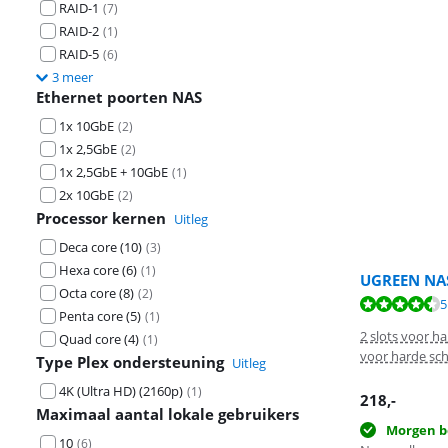
RAID-1
(
7
)
RAID-2
(
1
)
RAID-5
(
6
)
3 meer
Ethernet poorten NAS
1x 10GbE
(
2
)
1x 2,5GbE
(
2
)
1x 2,5GbE + 10GbE
(
1
)
2x 10GbE
(
2
)
Processor kernen
Uitleg
Deca core (10)
(
3
)
Hexa core (6)
(
1
)
UGREEN NA
Octa core (8)
(
2
)
Beoordeling is 
5
Beoordeling is 
Penta core (5)
(
1
)
2 slots voor ha
Quad core (4)
(
1
)
voor harde sch
Type Plex ondersteuning
Uitleg
4K (Ultra HD) (2160p)
(
1
)
218
,-
Maximaal aantal lokale gebruikers
Morgen b
10
(
6
)