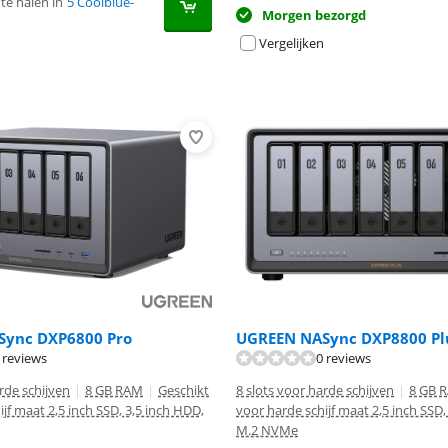
te halen in
5 Coolblue-
Morgen bezorgd
Vergelijken
ync DXP6800 Pro
UGREEN NASync DXP8800 Pl
 reviews
0 reviews
rde schijven
|
8 GB RAM
|
Geschikt
8 slots voor harde schijven
|
8 GB 
jf maat 2,5 inch SSD, 3,5 inch HDD,
voor harde schijf maat 2,5 inch SSD,
M.2 NVMe