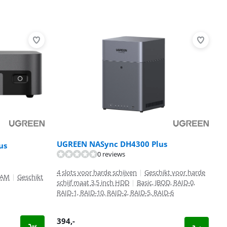
UGREEN NASync DH4300 Plus
us
0 reviews
4 slots voor harde schijven
|
Geschikt voor harde
RAM
|
Geschikt
schijf maat 3,5 inch HDD
|
Basic, JBOD, RAID-0,
RAID-1, RAID-10, RAID-2, RAID-5, RAID-6
394
,-