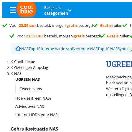
Bekijk alle
categorieën
Voor
23.59 uur
besteld, morgen
gratis
bezorgd
Gratis
ruilen
1
Voor
23.59 uur
besteld, morgen
gratis
bezorgd
Gratis
ruilen
NAS
Top 10 interne harde schijven voor NAS
Top 10 NAS
Synolog
Zoekresultaten en sortering
UGREE
Coolblue.be
Geheugen & opslag
NAS
Maak backups,
UGREEN NAS
biedt veel vri
Tweedekans
Western Digita
opstellingen. 
Hoe kies ik een NAS?
Advies over NAS
Interne HDD's voor NAS
Gebruikssituatie NAS