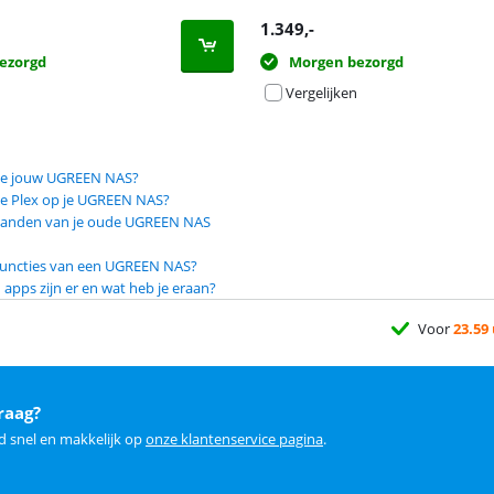
1.349
,-
ezorgd
Morgen bezorgd
Vergelijken
r je jouw UGREEN NAS?
 je Plex op je UGREEN NAS?
standen van je oude UGREEN NAS
 functies van een UGREEN NAS?
pps zijn er en wat heb je eraan?
Voor
23.59
raag?
d snel en makkelijk op
onze klantenservice pagina
.