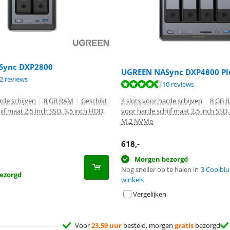
Sync DXP2800
UGREEN NASync DXP4800 Pl
9,1 van de 10, gebaseerd op 12 reviews.
2 reviews
8,8 van de 10, gebaseerd op 10 reviews.
10 reviews
rde schijven
|
8 GB RAM
|
Geschikt
4 slots voor harde schijven
|
8 GB 
jf maat 2,5 inch SSD, 3,5 inch HDD,
voor harde schijf maat 2,5 inch SSD,
M.2 NVMe
618
,-
Morgen bezorgd
Nog sneller op te halen in
3 Coolblu
ezorgd
winkels
Vergelijken
Voor
23.59 uur
besteld, morgen
gratis
bezorgd