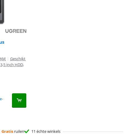
us
RAM
|
Geschikt
 3,5 inch HDD,
e-
Gratis
ruilen
11 échte winkels