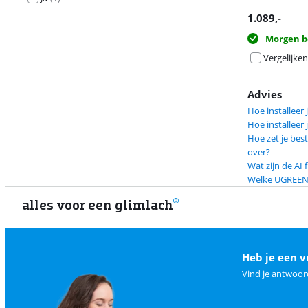
1.089
,-
Morgen b
Vergelijken
Advies
Hoe installee
Hoe installeer
Hoe zet je be
over?
Wat zijn de AI
Welke UGREEN a
alles voor een glimlach
Heb je een v
Vind je antwoor