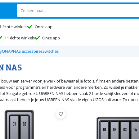
1 échte winkels
Onze app
11 échte winkels
Onze app
y
QNAP
NAS accessoires
Switches
N NAS
 bouw een server voor je werk of bewaar al je foto's, films en andere be
jheid voor programma's en hardware van andere merken. Zo wissel je makkel
l of Seagate gebruikt. UGREEN NAS hebben vaak 2 harde schijf sleuven of m
Daarnaast beheer je jouw UGREEN NAS via de eigen UGOS software. Zo open 