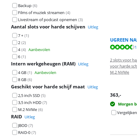
Backup
(
6
)
Films of muziek streamen
(
4
)
Livestream of podcast opnemen
(
3
)
Aantal slots voor harde schijven
Uitleg
7 +
(
1
)
UGREEN NA
2
(
2
)
Beoordeling is 
1
4
Aanbevolen
(
4
)
Beoordeling is 
6
(
1
)
2 slots voor ha
Intern werkgeheugen (RAM)
Uitleg
voor harde schi
M.2 NVMe
4 GB
Aanbevolen
(
1
)
8 GB
(
6
)
Geschikt voor harde schijf maat
Uitleg
363
,-
2,5 inch SSD
(
5
)
3,5 inch HDD
(
7
)
Morgen b
M.2 NVMe
(
6
)
Vergelijken
RAID
Uitleg
JBOD
(
7
)
RAID-0
(
7
)