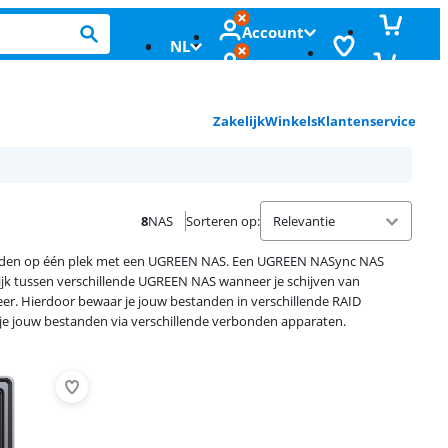
Account
NL
Zakelijk
Winkels
Klantenservice
8
NAS
Sorteren op
:
standen op één plek met een UGREEN NAS. Een UGREEN NASync NAS
ijk tussen verschillende UGREEN NAS wanneer je schijven van
eer. Hierdoor bewaar je jouw bestanden in verschillende RAID
je jouw bestanden via verschillende verbonden apparaten.
Advertentie