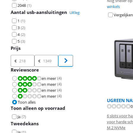
Nog sneller op 
2048
(
1
)
winkels
Aantal usb-aansluitingen
Uitleg
Vergelijken
1
(
1
)
3
(
2
)
4
(
2
)
5
(
3
)
Prijs
Prijs
€
€
Reviewscore
en meer
(
4
)
Beoordeling is 8,0 van de 10.
en meer
(
4
)
Beoordeling is 6,0 van de 10.
en meer
(
4
)
Beoordeling is 4,0 van de 10.
en meer
(
4
)
Beoordeling is 2,0 van de 10.
UGREEN NAS
Toon alles
0
Toon alleen op voorraad
6 slots voor ha
Ja
(
7
)
voor harde schi
Tweedekans
M.2 NVMe
Ja
(
1
)