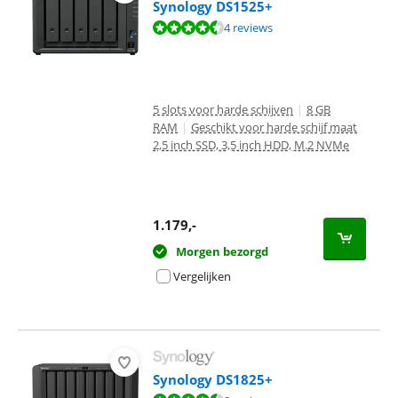
Synology DS1525+
Beoordeling is 9,3 van de 10, gebaseerd op 4 reviews.
4 reviews
5 slots voor harde schijven
|
8 GB
RAM
|
Geschikt voor harde schijf maat
2,5 inch SSD, 3,5 inch HDD, M.2 NVMe
1.179
,-
Morgen bezorgd
Vergelijken
Synology DS1825+