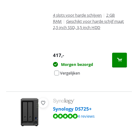
4 slots voor harde schijven
|
2 GB
RAM
|
Geschikt voor harde schijf maat
2,5 inch SSD, 3,5 inch HDD
417
,-
Morgen bezorgd
Vergelijken
Synology DS725+
Beoordeling is 9,7 van de 10, gebaseerd op 4 reviews.
4 reviews