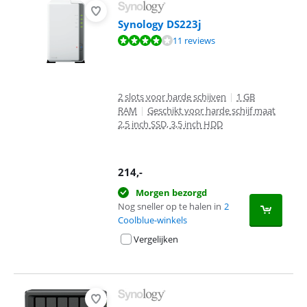
Synology DS223j
Beoordeling is 8,4 van de 10, gebaseerd op 11 reviews.
11 reviews
2 slots voor harde schijven
|
1 GB
RAM
|
Geschikt voor harde schijf maat
2,5 inch SSD, 3,5 inch HDD
214
,-
Morgen bezorgd
Nog sneller op te halen in
2
Coolblue-winkels
Vergelijken