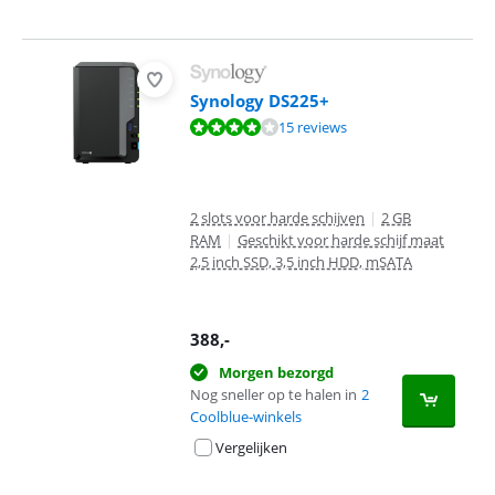
Synology DS225+
Beoordeling is 8,3 van de 10, gebaseerd op 15 reviews.
15 reviews
2 slots voor harde schijven
|
2 GB
RAM
|
Geschikt voor harde schijf maat
2,5 inch SSD, 3,5 inch HDD, mSATA
388
,-
Morgen bezorgd
Nog sneller op te halen in
2
Coolblue-winkels
Vergelijken