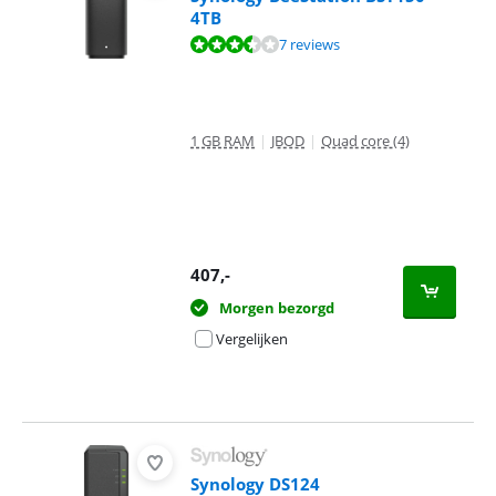
4TB
Beoordeling is 7,3 van de 10, gebaseerd op 7 reviews.
7 reviews
1 GB RAM
|
JBOD
|
Quad core (4)
407
,-
Morgen bezorgd
Vergelijken
Synology DS124