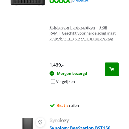
Beoordeling is 9,0 van de 10, gebaseerd op 2 reviews.
2 reviews
8 slots voor harde schijven
|
8 GB
RAM
|
Geschikt voor harde schijf maat
2,5 inch SSD, 3,5 inch HDD, M.2 NVMe
1.439
,-
Morgen bezorgd
Vergelijken
Gratis
ruilen
Synology BeeStation BST150