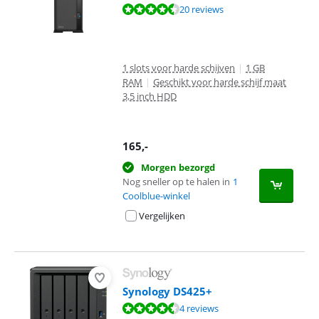
Beoordeling is 8,8 van de 10, gebaseerd op 20 reviews.
20 reviews
1 slots voor harde schijven
|
1 GB
RAM
|
Geschikt voor harde schijf maat
3,5 inch HDD
165
,-
Morgen bezorgd
Nog sneller op te halen in
1
Coolblue-winkel
Vergelijken
Synology DS425+
Beoordeling is 9,4 van de 10, gebaseerd op 4 reviews.
4 reviews