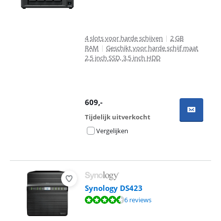
4 slots voor harde schijven
|
2 GB
RAM
|
Geschikt voor harde schijf maat
2,5 inch SSD, 3,5 inch HDD
609
,-
Tijdelijk uitverkocht
Vergelijken
Synology DS423
Beoordeling is 9,4 van de 10, gebaseerd op 6 reviews.
6 reviews