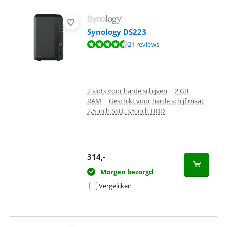
Synology DS223
Beoordeling is 8,7 van de 10, gebaseerd op 21 reviews.
21 reviews
2 slots voor harde schijven
|
2 GB
RAM
|
Geschikt voor harde schijf maat
2,5 inch SSD, 3,5 inch HDD
314
,-
Morgen bezorgd
Vergelijken