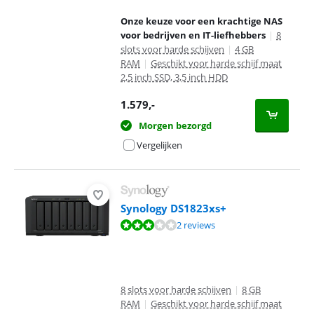
Onze keuze voor een krachtige NAS
voor bedrijven en IT-liefhebbers
|
8
slots voor harde schijven
|
4 GB
RAM
|
Geschikt voor harde schijf maat
2,5 inch SSD, 3,5 inch HDD
1.579
,-
Morgen bezorgd
Vergelijken
Synology DS1823xs+
Beoordeling is 6,4 van de 10, gebaseerd op 2 reviews.
2 reviews
8 slots voor harde schijven
|
8 GB
RAM
|
Geschikt voor harde schijf maat