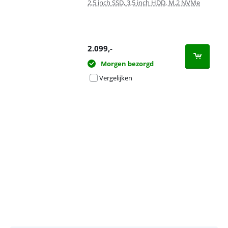
2,5 inch SSD, 3,5 inch HDD, M.2 NVMe
2.099
,-
Morgen bezorgd
Vergelijken
Advertentie