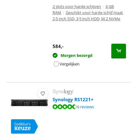
2 slots voor harde schijven
|
4 GB
RAM
|
Geschikt voor harde schijf maat
2,5 inch SSD, 3,5 inch HDD, M.2 NVMe
584
,-
Morgen bezorgd
Vergelijken
Synology RS1221+
Beoordeling is 8,6 van de 10, gebaseerd op 6 reviews.
6 reviews