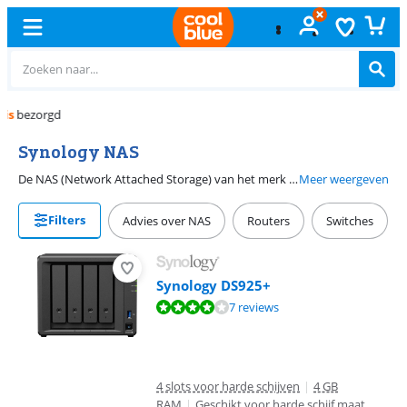
Gratis
ruilen
Synology NAS
De NAS (Network Attached Storage) van het merk Synology staan bekend om hun gebruiksvriendelijke en uitgebreide DiskStation Manager software (DSM). Hiermee installeer je apps en beheer je de NAS, waardoor je hem kan aanpassen naar eigen wens en gebruik. Zo installeer je media apps, een bewakingscentrum voor ip-camera's en virtualisatiesoftware. Synology NAS hebben vaak 2 harde schijf sleuven of meer, waardoor je dankzij RAID opstellingen je bestanden veilig bewaart. Synology NAS variëren van eenvoudige instapmodellen met 1 bay (harde schijf sleuf) tot NAS met krachtige processors voor fanatieke hobbyisten en professionals.
Meer weergeven
Filters
Advies over NAS
Routers
Switches
Synology DS925+
Beoordeling is 8,1 van de 10, gebaseerd op 7 reviews.
7 reviews
4 slots voor harde schijven
|
4 GB
RAM
|
Geschikt voor harde schijf maat