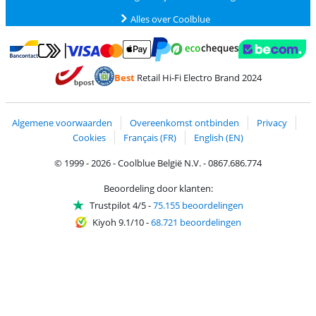
Alles over Coolblue
Betalen met MasterCard en Visa via ClickToPay
Betalen met Ecocheques
Betalen met Bancontact
Betalen met ApplePay
Webshop Trustmar
Betalen met PayPal
Best
Retail Hi-Fi Electro Brand 2024
Trustprofile van Coolblue
Verzending en bezorging met bPost
Algemene voorwaarden
Overeenkomst ontbinden
Privacy
Cookies
Français (FR)
English (EN)
© 1999 - 2026 - Coolblue België N.V. - 0867.686.774
Beoordeling door klanten:
Trustpilot 4/5
-
75.155 beoordelingen
Kiyoh 9.1/10
-
68.721 beoordelingen