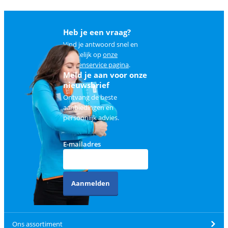
Heb je een vraag?
Vind je antwoord snel en
makkelijk op
onze
klantenservice pagina
.
Meld je aan voor onze
nieuwsbrief
Ontvang de beste
aanbiedingen en
persoonlijk advies.
E-mailadres
Aanmelden
Ons assortiment