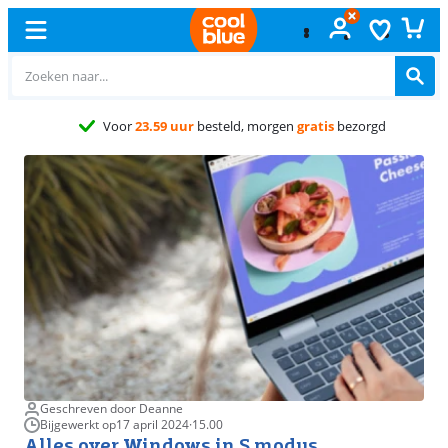
Gratis
ruilen
Geschreven door Deanne
Bijgewerkt op
17 april 2024
·
15.00
Alles over Windows in S modus