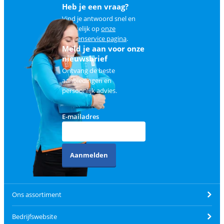
Heb je een vraag?
Vind je antwoord snel en
makkelijk op
onze
klantenservice pagina
.
Meld je aan voor onze
nieuwsbrief
Ontvang de beste
aanbiedingen en
persoonlijk advies.
E-mailadres
Aanmelden
Ons assortiment
Bedrijfswebsite