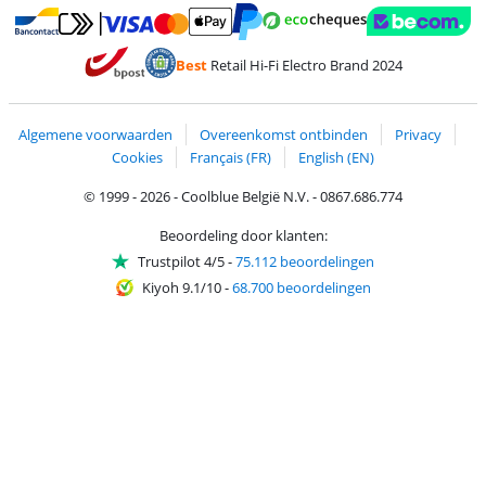
Betalen met MasterCard en Visa via ClickToPay
Betalen met Ecocheques
Betalen met Bancontact
Betalen met ApplePay
Webshop Trustmar
Betalen met PayPal
Best
Retail Hi-Fi Electro Brand 2024
Trustprofile van Coolblue
Verzending en bezorging met bPost
Algemene voorwaarden
Overeenkomst ontbinden
Privacy
Cookies
Français (FR)
English (EN)
© 1999 - 2026 - Coolblue België N.V. - 0867.686.774
Beoordeling door klanten:
Trustpilot 4/5
-
75.112 beoordelingen
Kiyoh 9.1/10
-
68.700 beoordelingen