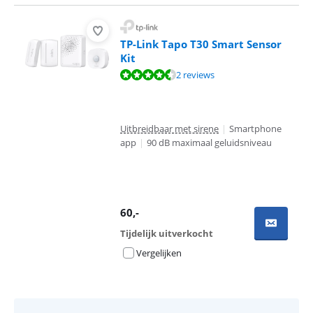
TP-Link Tapo T30 Smart Sensor
Kit
Beoordeling is 8,8 van de 10, gebaseerd op 2 reviews.
2 reviews
Uitbreidbaar met sirene
|
Smartphone
app
|
90 dB maximaal geluidsniveau
60
,-
Tijdelijk uitverkocht
Vergelijken