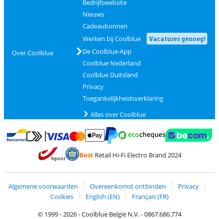
Bedrijfswebsite
Nieuws
Cadeaubonnen
Werken bij Coolblue
Vacatures genoeg!
De Coolblue-App
Over Coolblue
Coolblue Nederland
Coolblue Duitsland
Privacy
Toegankelijkheidsverklaring
Alles over Coolblue
Betalen met MasterCard en Visa via ClickToPay
Betalen met Ecocheques
Betalen met Bancontact
Betalen met ApplePay
Webshop Trustmar
Betalen met PayPal
Best
Retail Hi-Fi Electro Brand 2024
Trustprofile van Coolblue
Verzending en bezorging met bPost
Algemene voorwaarden
Overeenkomst ontbinden
Privacy
Cookies
English (EN)
Français (FR)
© 1999 - 2026 - Coolblue België N.V. - 0867.686.774