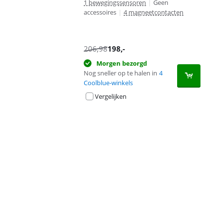
1 bewegingssensoren
|
Geen
accessoires
|
4 magneetcontacten
206,98
198
,-
Morgen bezorgd
Nog sneller op te halen in
4
Coolblue-winkels
Vergelijken
Advertentie