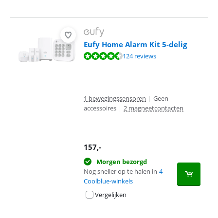
Eufy Home Alarm Kit 5-delig
Beoordeling is 8,7 van de 10, gebaseerd op 124 reviews.
124 reviews
1 bewegingssensoren
|
Geen
accessoires
|
2 magneetcontacten
157
,-
Morgen bezorgd
Nog sneller op te halen in
4
Coolblue-winkels
Vergelijken