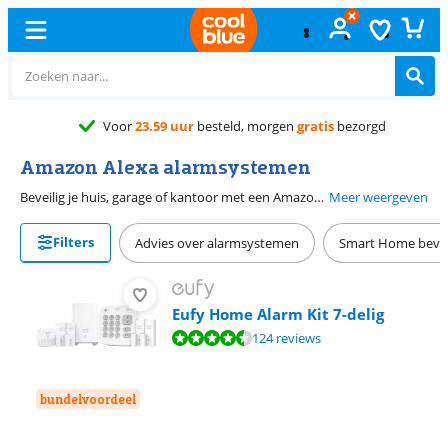
Amazon Alexa alarmsystemen
Beveilig je huis, garage of kantoor met een Amazon Alexa compatibel alarmsysteem en je bedient jouw alarm met je stem. Vraag bijvoorbeeld aan Alexa of ze bij thuiskomst het alarm uitschakelt en activeer het weer als je vertrekt. Je doet dat alles zonder codes in te voeren of een smartphone app te gebruiken.
Meer weergeven
Filters
Advies over alarmsystemen
Smart Home bevei
Eufy Home Alarm Kit 7-delig
Beoordeling is 8,7 van de 10, gebaseerd op 124 reviews.
124 reviews
bundelvoordeel