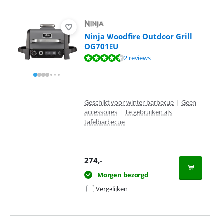
Ninja Woodfire Outdoor Grill
OG701EU
Beoordeling is 9,0 van de 10, gebaseerd op 2 reviews.
2 reviews
Geschikt voor winter barbecue
|
Geen
accessoires
|
Te gebruiken als
tafelbarbecue
274
,-
Morgen bezorgd
Vergelijken