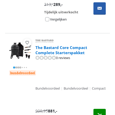
313
,-
289
,-
Tijdelijk uitverkocht
Vergelijken
The Bastard Core Compact
Complete Starterspakket
0 reviews
bundelvoordeel
Bundelvoordeel
|
Bundelvoordeel
|
Compact
900,95
881
,-