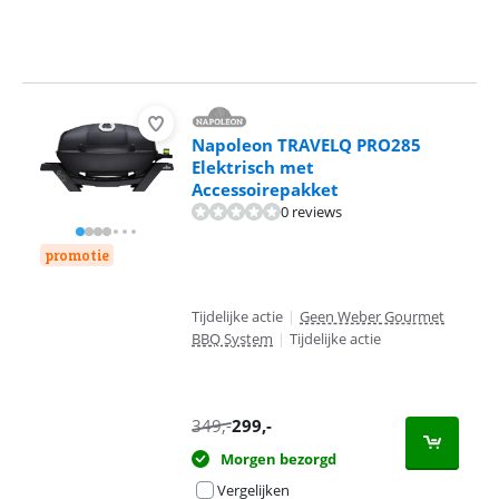
Napoleon TRAVELQ PRO285
Elektrisch met
Accessoirepakket
0 reviews
promotie
Tijdelijke actie
|
Geen Weber Gourmet
BBQ System
|
Tijdelijke actie
349
,-
299
,-
Morgen bezorgd
Vergelijken