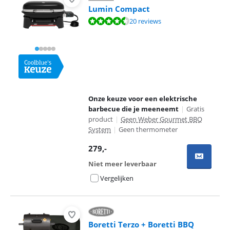
Lumin Compact
Beoordeling is 8,8 van de 10, gebaseerd op 20 reviews.
20 reviews
Onze keuze voor een elektrische
barbecue die je meeneemt
|
Gratis
product
|
Geen Weber Gourmet BBQ
System
|
Geen thermometer
279
,-
Niet meer leverbaar
Vergelijken
Boretti Terzo + Boretti BBQ