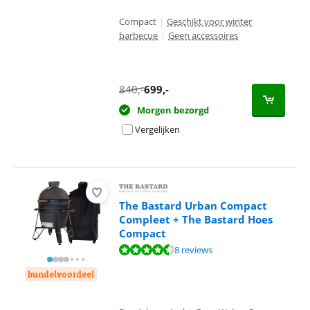
Compact
|
Geschikt voor winter
barbecue
|
Geen accessoires
840
,-
699
,-
Morgen bezorgd
Vergelijken
The Bastard Urban Compact
Compleet + The Bastard Hoes
Compact
Beoordeling is 9,1 van de 10, gebaseerd op 8 reviews.
8 reviews
bundelvoordeel