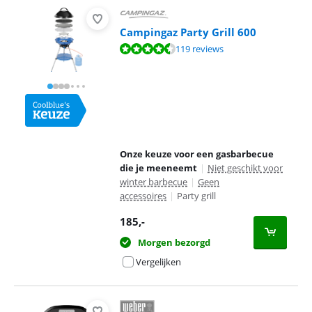
Campingaz Party Grill 600
Beoordeling is 9,1 van de 10, gebaseerd op 119 reviews.
119 reviews
Onze keuze voor een gasbarbecue
die je meeneemt
|
Niet geschikt voor
winter barbecue
|
Geen
accessoires
|
Party grill
185
,-
Morgen bezorgd
Vergelijken