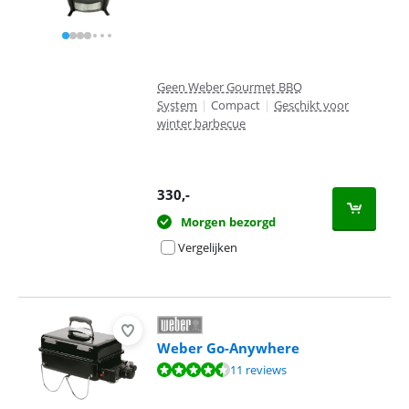
Geen Weber Gourmet BBQ
System
|
Compact
|
Geschikt voor
winter barbecue
330
,-
Morgen bezorgd
Vergelijken
Weber Go-Anywhere
Beoordeling is 9,2 van de 10, gebaseerd op 11 reviews.
11 reviews