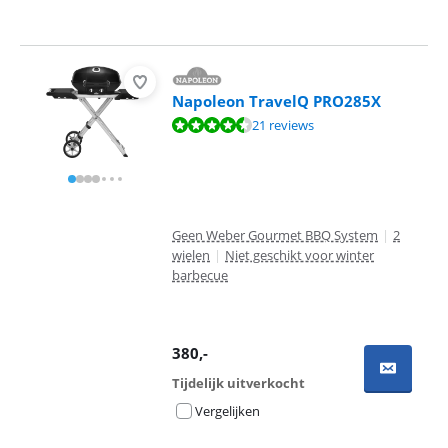
Napoleon TravelQ PRO285X
Beoordeling is 9,3 van de 10, gebaseerd op 21 reviews.
21 reviews
Geen Weber Gourmet BBQ System
|
2
wielen
|
Niet geschikt voor winter
barbecue
380
,-
Tijdelijk uitverkocht
Vergelijken