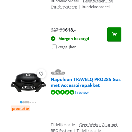
Bundelvoordeel
|
Geen Weber One
Touch systeem
|
Bundelvoordeel
627,99
618
,-
Morgen bezorgd
Vergelijken
Napoleon TRAVELQ PRO285 Gas
met Accessoirepakket
Beoordeling is 10 van de 10, gebaseerd op 1 review.
1 review
promotie
Tijdelijke actie
|
Geen Weber Gourmet
BBQ System
|
Tijdelijke actie