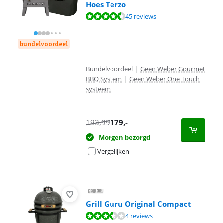
Hoes Terzo
Beoordeling is 9,1 van de 10, gebaseerd op 45 reviews.
45 reviews
bundelvoordeel
Bundelvoordeel
|
Geen Weber Gourmet
BBQ System
|
Geen Weber One Touch
systeem
193,99
179
,-
Morgen bezorgd
Vergelijken
Grill Guru Original Compact
Beoordeling is 7,2 van de 10, gebaseerd op 4 reviews.
4 reviews