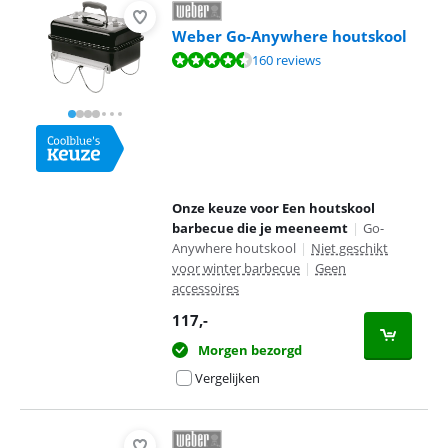
Weber Go-Anywhere houtskool
Beoordeling is 9,2 van de 10, gebaseerd op 160 reviews.
160 reviews
Onze keuze voor Een houtskool
barbecue die je meeneemt
|
Go-
Anywhere houtskool
|
Niet geschikt
voor winter barbecue
|
Geen
accessoires
117
,-
Morgen bezorgd
Vergelijken