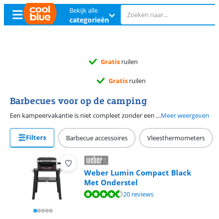
Bekijk alle
categorieën
Gratis
ruilen
Gratis
ruilen
Barbecues voor op de camping
Een kampeervakantie is niet compleet zonder een barbecue voor op de camping. Op de camping gebruik je een houtskool barbecue of gas barbecue om gerechten klaar te maken. Of je nu paella kookt op een camping kooktoestel of hamburgers grilt op een houtskool barbecue. Gebruik een grote camping bbq wanneer je een vaste plek hebt en een kleine camping barbecue als je op doorreis gaat. Je mag niet overal ieder type barbecue gebruiken. Bekijk daarom de wet- en regelgeving op je vakantiebestemming.
Meer weergeven
Filters
Barbecue accessoires
Vleesthermometers
Weber Lumin Compact Black
Met Onderstel
Beoordeling is 8,8 van de 10, gebaseerd op 20 reviews.
20 reviews