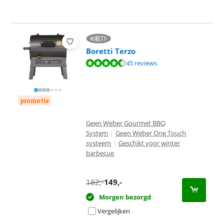
Boretti Terzo
Beoordeling is 9,1 van de 10, gebaseerd op 45 reviews.
45 reviews
promotie
Geen Weber Gourmet BBQ
System
|
Geen Weber One Touch
systeem
|
Geschikt voor winter
barbecue
182
,-
149
,-
Morgen bezorgd
Vergelijken