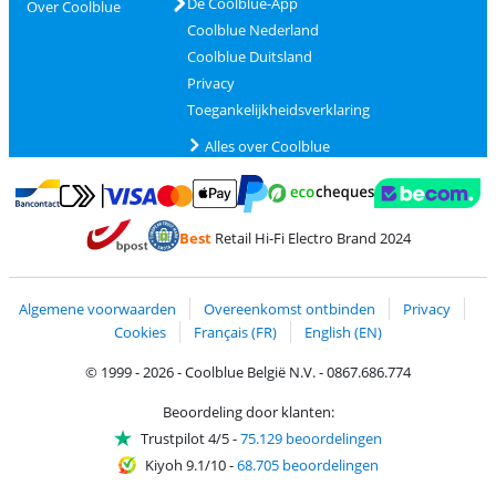
De Coolblue-App
Over Coolblue
Coolblue Nederland
Coolblue Duitsland
Privacy
Toegankelijkheidsverklaring
Alles over Coolblue
Betalen met MasterCard en Visa via ClickToPay
Betalen met Ecocheques
Betalen met Bancontact
Betalen met ApplePay
Webshop Trustmar
Betalen met PayPal
Best
Retail Hi-Fi Electro Brand 2024
Trustprofile van Coolblue
Verzending en bezorging met bPost
Algemene voorwaarden
Overeenkomst ontbinden
Privacy
Cookies
Français (FR)
English (EN)
© 1999 - 2026 - Coolblue België N.V. - 0867.686.774
Beoordeling door klanten:
Trustpilot 4/5
-
75.129 beoordelingen
Kiyoh 9.1/10
-
68.705 beoordelingen