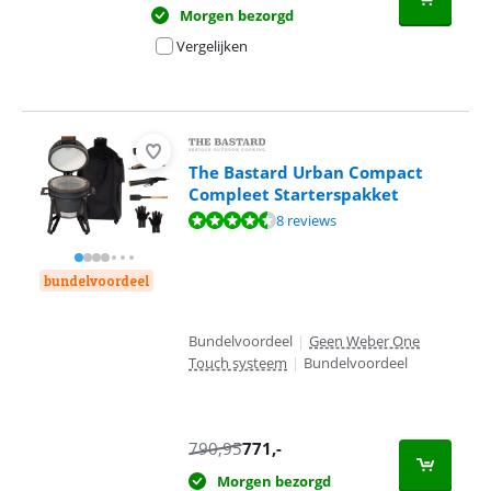
Morgen bezorgd
Vergelijken
The Bastard Urban Compact
Compleet Starterspakket
Beoordeling is 9,1 van de 10, gebaseerd op 8 reviews.
8 reviews
bundelvoordeel
Bundelvoordeel
|
Geen Weber One
Touch systeem
|
Bundelvoordeel
790,95
771
,-
Morgen bezorgd