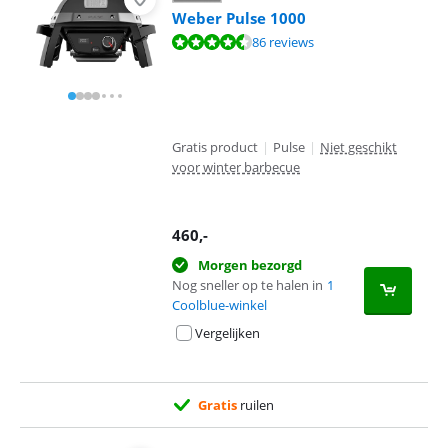
Weber Pulse 1000
Beoordeling is 9,2 van de 10, gebaseerd op 86 reviews.
86 reviews
Gratis product
|
Pulse
|
Niet geschikt
voor winter barbecue
460
,-
Morgen bezorgd
Nog sneller op te halen in
1
Coolblue-winkel
Vergelijken
Gratis
ruilen