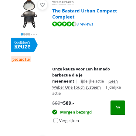
The Bastard Urban Compact
Compleet
Beoordeling is 9,1 van de 10, gebaseerd op 8 reviews.
8 reviews
promotie
Onze keuze voor Een kamado
barbecue die je
meeneemt
|
Tijdelijke actie
|
Geen
Weber One Touch systeem
|
Tijdelijke
actie
699
,-
589
,-
Morgen bezorgd
Vergelijken