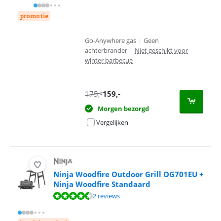
promotie
Go-Anywhere gas
|
Geen
achterbrander
|
Niet geschikt voor
winter barbecue
175
,-
159
,-
Morgen bezorgd
Vergelijken
Ninja Woodfire Outdoor Grill OG701EU +
Ninja Woodfire Standaard
Beoordeling is 9,0 van de 10, gebaseerd op 2 reviews.
2 reviews