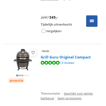
398
,-
349
,-
Tijdelijk uitverkocht
Vergelijken
Grill Guru Original Compact
Beoordeling is 9,8 van de 10, gebaseerd op 13 reviews.
13 reviews
promotie
Thermometer
|
Geschikt voor winter
barbecue
|
Geen accessoires