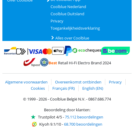
Over Coolblue
Coolblue Nederland
Coolblue Duitsland
Privacy
Toegankelijkheidsverklaring
Alles over Coolblue
Betalen met MasterCard en Visa via ClickToPay
Betalen met Ecocheques
Betalen met Bancontact
Betalen met ApplePay
Webshop Trustmar
Betalen met PayPal
Best
Retail Hi-Fi Electro Brand 2024
Trustprofile van Coolblue
Verzending en bezorging met bPost
Algemene voorwaarden
Overeenkomst ontbinden
Privacy
Cookies
Français (FR)
English (EN)
© 1999 - 2026 - Coolblue België N.V. - 0867.686.774
Beoordeling door klanten:
Trustpilot 4/5
-
75.112 beoordelingen
Kiyoh 9.1/10
-
68.700 beoordelingen