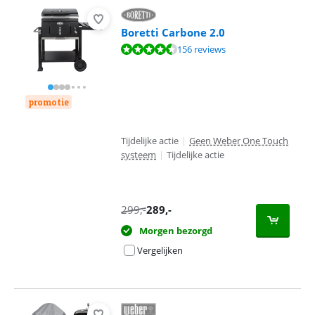
Boretti Carbone 2.0
Beoordeling is 9,1 van de 10, gebaseerd op 156 reviews.
156 reviews
promotie
Tijdelijke actie
|
Geen Weber One Touch
systeem
|
Tijdelijke actie
299
,-
289
,-
Morgen bezorgd
Vergelijken