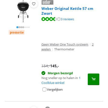
Weber Original Kettle 57 cm
Zwart
Beoordeling is 6,7 van de 10, gebaseerd op 3 reviews.
3 reviews
promotie
Geen Weber One Touch systeem
|
2
wielen
|
Thermometer
154
,-
145
,-
Morgen bezorgd
Nog sneller op te halen in
1
Coolblue-winkel
Vergelijken