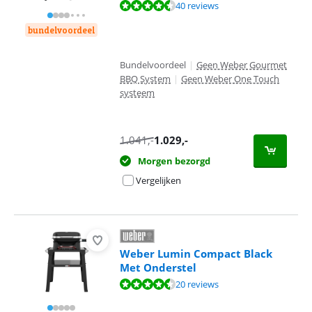
Beoordeling is 9,1 van de 10, gebaseerd op 40 reviews.
40 reviews
bundelvoordeel
Bundelvoordeel
|
Geen Weber Gourmet
BBQ System
|
Geen Weber One Touch
systeem
1.041
,-
1.029
,-
Morgen bezorgd
Vergelijken
Weber Lumin Compact Black
Met Onderstel
Beoordeling is 8,8 van de 10, gebaseerd op 20 reviews.
20 reviews