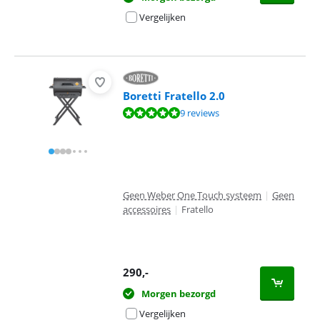
Vergelijken
Boretti Fratello 2.0
Beoordeling is 9,5 van de 10, gebaseerd op 9 reviews.
9 reviews
Geen Weber One Touch systeem
|
Geen
accessoires
|
Fratello
290
,-
Morgen bezorgd
Vergelijken