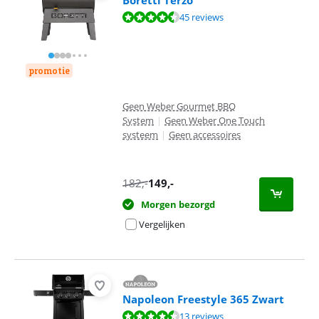
Boretti Terzo
Beoordeling is 9,1 van de 10, gebaseerd op 45 reviews.
45 reviews
promotie
Geen Weber Gourmet BBQ
System
|
Geen Weber One Touch
systeem
|
Geen accessoires
182
,-
149
,-
Morgen bezorgd
Vergelijken
Napoleon Freestyle 365 Zwart
Beoordeling is 9,0 van de 10, gebaseerd op 13 reviews.
13 reviews