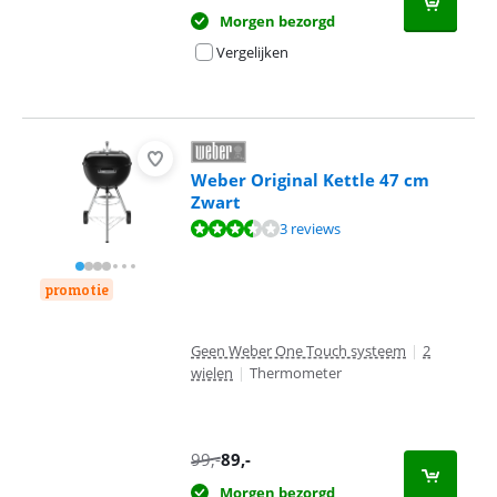
Morgen bezorgd
Vergelijken
Weber Original Kettle 47 cm
Zwart
Beoordeling is 6,7 van de 10, gebaseerd op 3 reviews.
3 reviews
promotie
Geen Weber One Touch systeem
|
2
wielen
|
Thermometer
99
,-
89
,-
Morgen bezorgd