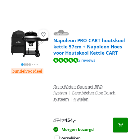
Napoleon PRO-CART houtskool
kettle 57cm + Napoleon Hoes
voor Houtskool Kettle CART
Beoordeling is 10 van de 10, gebaseerd op 3 reviews.
3 reviews
bundelvoordeel
Geen Weber Gourmet BBQ
System
|
Geen Weber One Touch
systeem
|
4 wielen
474
,-
454
,-
Morgen bezorgd
Vergelijken