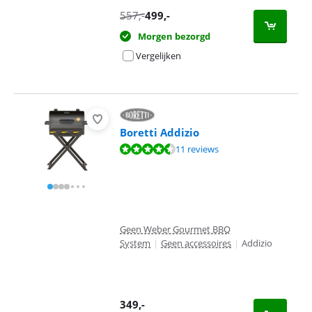
557
,-
499
,-
Morgen bezorgd
Vergelijken
Boretti Addizio
Beoordeling is 9,3 van de 10, gebaseerd op 11 reviews.
11 reviews
Geen Weber Gourmet BBQ
System
|
Geen accessoires
|
Addizio
349
,-