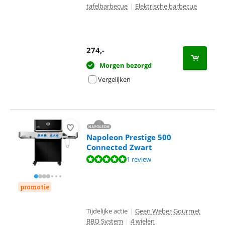
tafelbarbecue
|
Elektrische barbecue
274
,-
Morgen bezorgd
Vergelijken
Napoleon Prestige 500
Connected Zwart
Beoordeling is 9,6 van de 10, gebaseerd op 1 review.
1 review
promotie
Tijdelijke actie
|
Geen Weber Gourmet
BBQ System
|
4 wielen