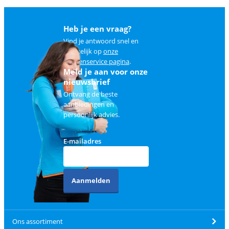
Heb je een vraag?
Vind je antwoord snel en
makkelijk op
onze
klantenservice pagina
.
Meld je aan voor onze
nieuwsbrief
Ontvang de beste
aanbiedingen en
persoonlijk advies.
E-mailadres
Aanmelden
Ons assortiment