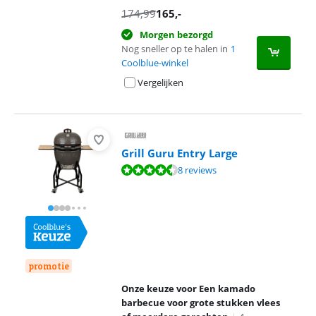
174,99
165
,-
Morgen bezorgd
Nog sneller op te halen in
1
Coolblue-winkel
Vergelijken
Grill Guru Entry Large
Beoordeling is 9,0 van de 10, gebaseerd op 8 reviews.
8 reviews
promotie
Onze keuze voor Een kamado
barbecue voor grote stukken vlees