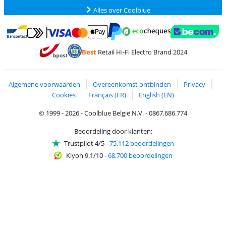
Alles over Coolblue
Betalen met MasterCard en Visa via ClickToPay
Betalen met Ecocheques
Betalen met Bancontact
Betalen met ApplePay
Webshop Trustmar
Betalen met PayPal
Best
Retail Hi-Fi Electro Brand 2024
Trustprofile van Coolblue
Verzending en bezorging met bPost
Algemene voorwaarden
Overeenkomst ontbinden
Privacy
Cookies
Français (FR)
English (EN)
© 1999 - 2026 - Coolblue België N.V. - 0867.686.774
Beoordeling door klanten:
Trustpilot 4/5
-
75.112 beoordelingen
Kiyoh 9.1/10
-
68.700 beoordelingen