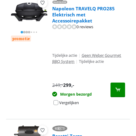
Napoleon TRAVELQ PRO285
Elektrisch met
Accessoirepakket
0 reviews
promotie
Tijdelijke actie
|
Geen Weber Gourmet
BBQ System
|
Tijdelijke actie
349
,-
299
,-
Morgen bezorgd
Vergelijken