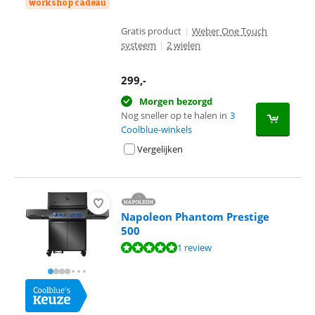
workshop cadeau
Gratis product
|
Weber One Touch
systeem
|
2 wielen
299
,-
Morgen bezorgd
Nog sneller op te halen in
3
Coolblue-winkels
Vergelijken
Napoleon Phantom Prestige
500
Beoordeling is 9,6 van de 10, gebaseerd op 1 review.
1 review