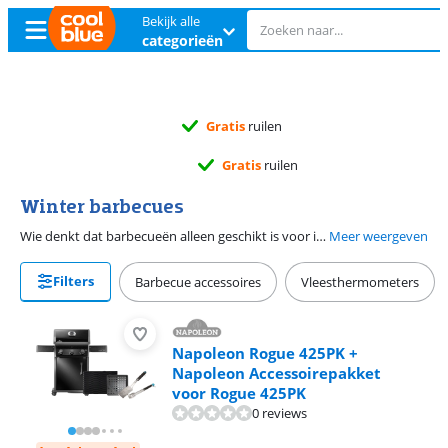
Bekijk alle
categorieën
11 échte winkels
11 échte winkels
Winter barbecues
Wie denkt dat barbecueën alleen geschikt is voor in de zomer, heeft het mis. We geven je een overzicht van alle barbecues die geschikt zijn voor een winterbarbecue. Winter BBQ's zijn bestand tegen koude temperaturen en zijn afsluitbaar waardoor ze goed de warmte binnen houden.
Meer weergeven
Filters
Barbecue accessoires
Vleesthermometers
Napoleon Rogue 425PK +
Napoleon Accessoirepakket
voor Rogue 425PK
0 reviews