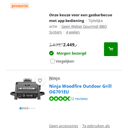
promotie
Onze keuze voor een gasbarbecue
met app bediening
|
Tijdelijke
actie
|
Geen Weber Gourmet BBQ
System
|
4 wielen
2.639
,-
2.449
,-
Morgen bezorgd
Vergelijken
Ninja Woodfire Outdoor Grill
OG701EU
Beoordeling is 9,0 van de 10, gebaseerd op 2 reviews.
2 reviews
Geen accessoires
|
Te gebruiken als