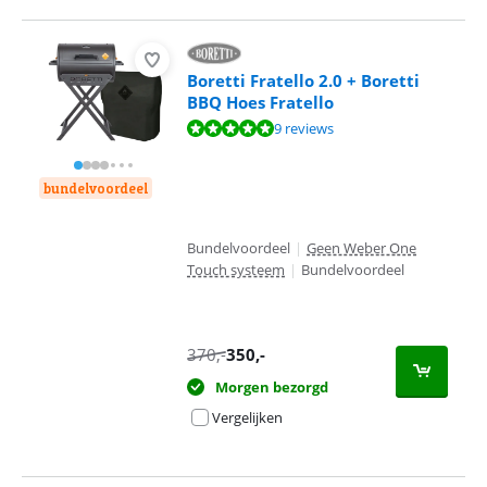
Boretti Fratello 2.0 + Boretti
BBQ Hoes Fratello
Beoordeling is 9,5 van de 10, gebaseerd op 9 reviews.
9 reviews
bundelvoordeel
Bundelvoordeel
|
Geen Weber One
Touch systeem
|
Bundelvoordeel
370
,-
350
,-
Morgen bezorgd
Vergelijken