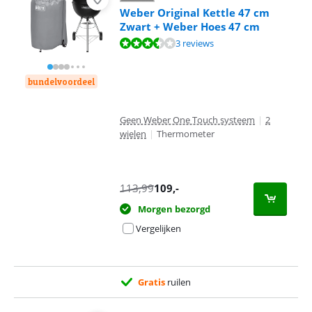
Weber Original Kettle 47 cm
Zwart + Weber Hoes 47 cm
Beoordeling is 6,7 van de 10, gebaseerd op 3 reviews.
3 reviews
bundelvoordeel
Geen Weber One Touch systeem
|
2
wielen
|
Thermometer
113,99
109
,-
Morgen bezorgd
Vergelijken
Gratis
ruilen