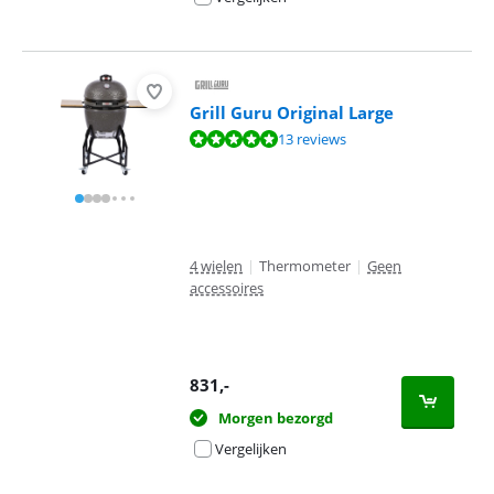
Grill Guru Original Large
Beoordeling is 9,8 van de 10, gebaseerd op 13 reviews.
13 reviews
4 wielen
|
Thermometer
|
Geen
accessoires
831
,-
Morgen bezorgd
Vergelijken