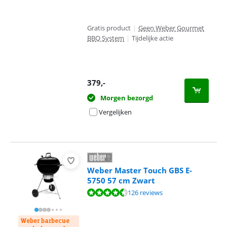
Gratis product
|
Geen Weber Gourmet
BBQ System
|
Tijdelijke actie
379
,-
Morgen bezorgd
Vergelijken
Weber Master Touch GBS E-
5750 57 cm Zwart
Beoordeling is 9,1 van de 10, gebaseerd op 126 reviews.
126 reviews
Weber barbecue