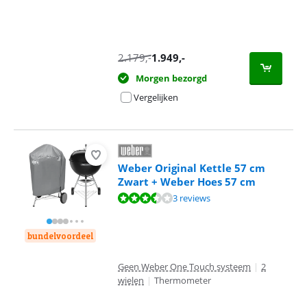
2.179
,-
1.949
,-
Morgen bezorgd
Vergelijken
Weber Original Kettle 57 cm
Zwart + Weber Hoes 57 cm
Beoordeling is 6,7 van de 10, gebaseerd op 3 reviews.
3 reviews
bundelvoordeel
Geen Weber One Touch systeem
|
2
wielen
|
Thermometer