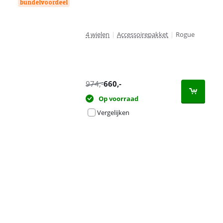
bundelvoordeel
4 wielen
|
Accessoirepakket
|
Rogue
974
,-
660
,-
Op voorraad
Vergelijken
Advertentie