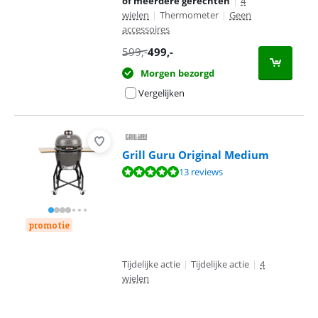
of meerdere gerechten
|
4
wielen
|
Thermometer
|
Geen
accessoires
599
,-
499
,-
Morgen bezorgd
Vergelijken
Grill Guru Original Medium
Beoordeling is 9,8 van de 10, gebaseerd op 13 reviews.
13 reviews
promotie
Tijdelijke actie
|
Tijdelijke actie
|
4
wielen