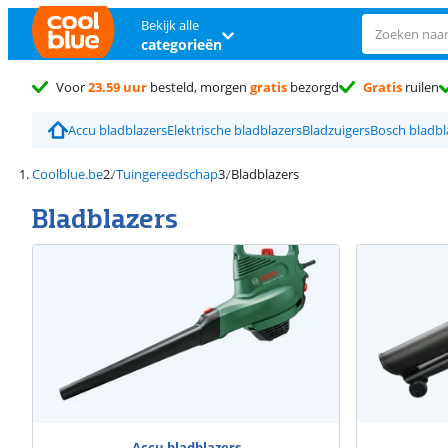
Bekijk alle
categorieën
Voor
23.59 uur
besteld, morgen
gratis
bezorgd
Gratis
ruilen
Accu bladblazers
Elektrische bladblazers
Bladzuigers
Bosch bladbl
Coolblue.be
Tuingereedschap
Bladblazers
Bladblazers
Accu bladblazers