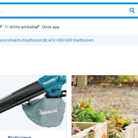
11 échte winkels
Onze app
azers
Makita bladblazers
BLACK+DECKER bladblazers
Bladzuigers