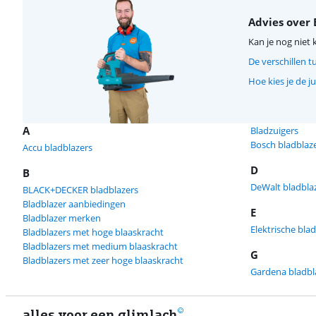
Advies over 
Kan je nog niet 
De verschillen t
Hoe kies je de j
A
Bladzuigers
Bosch bladblaz
Accu bladblazers
D
B
DeWalt bladbla
BLACK+DECKER bladblazers
Bladblazer aanbiedingen
E
Bladblazer merken
Elektrische bla
Bladblazers met hoge blaaskracht
Bladblazers met medium blaaskracht
G
Bladblazers met zeer hoge blaaskracht
Gardena bladbl
alles voor een glimlach