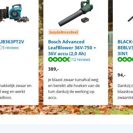
bundelvoordeel
UB363PT2V
Bosch Advanced
BLACK
7,3 van de 10, gebaseerd op 5 reviews.
LeafBlower 36V-750 +
BEBLV
5 reviews
7,4 van de 10, gebaseerd op 25 reviews.
9,1 van de 10, gebaseerd op 31 reviews.
36V accu (2,0 Ah)
3IN1
9,2 van de 10, gebaseerd op 12 reviews.
7,9 van de 10, gebaseerd op 37 reviews.
8,7 van de 10, gebaseerd op 7 reviews.
12 reviews
389
,-
94
,-
Je blaast zwaar tuinafval weg
makkelijk zwaar en
en bereikt alle hoeken van de
Dankzij 
al weg en werkt
tuin dankzij de werking op
blaaskra
adloos.
accu.
zwaarste