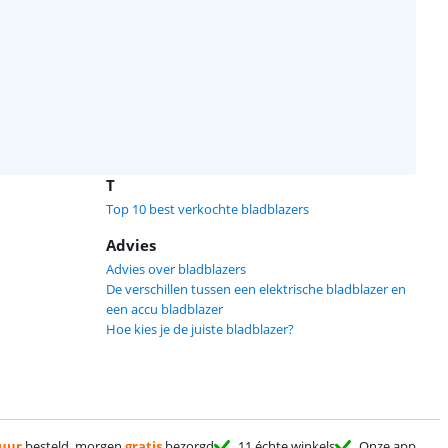
T
Top 10 best verkochte bladblazers
Advies
Advies over bladblazers
De verschillen tussen een elektrische bladblazer en
een accu bladblazer
Hoe kies je de juiste bladblazer?
 uur
besteld, morgen
gratis
bezorgd
11 échte winkels
Onze app