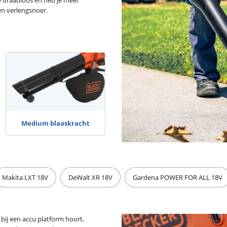
je draadloos en heb je meer
en verlengsnoer.
Alle bladblazers
Medium blaaskracht
Makita LXT 18V
DeWalt XR 18V
Gardena POWER FOR ALL 18V
 bij een accu platform hoort,