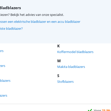
Bladblazers
kiezen? Bekijk het advies van onze specialist.
ussen een elektrische bladblazer en een accu bladblazer
uiste bladblazer?
K
ers
Koffermodel bladblazers
M
zers
Makita bladblazers
S
dblazers
Stofblazers
azers
Voor
23.59