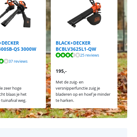
+DECKER
BLACK+DECKER
Mak
300SB-QS 3000W
BCBLV3625L1-QW
Accu
25 reviews
37 reviews
195
,-
481
,
Met de zuig- en
de zeer hoge
versnipperfunctie zuig je
Je we
cht blaas je het
bladeren op en hoef je minder
onde
 tuinafval weg.
te harken.
reser