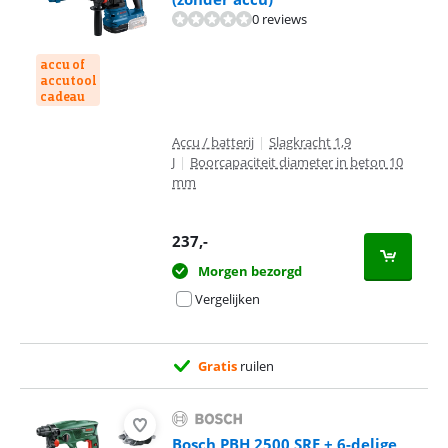
0 reviews
accu of
accutool
cadeau
Accu / batterij
|
Slagkracht 1,9
J
|
Boorcapaciteit diameter in beton 10
mm
237
,-
Morgen bezorgd
Vergelijken
Gratis
ruilen
Bosch PBH 2500 SRE + 6-delige