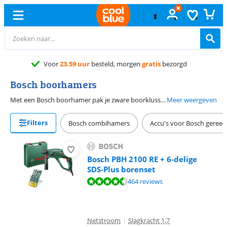
Gratis
ruilen
Bosch boorhamers
Met een Bosch boorhamer pak je zware boorklussen aan. Zo boor je met de hamerfunctie gemakkelijk in keihard materiaal, zoals beton. De meeste boorhamers van Bosch zijn SDS boormachines. Zo klik je de boor stevig vast in de boorkop en slipt hij niet weg. Een Bosch Groen boorhamer is de beste keuze als je af en toe klust. Voer je elke dag zware boorklussen uit? Kies dan een Bosch Professional boorhamer. Boorhamers van Bosch werken op netstroom of op een accu. Met een Bosch accuboorhamer werk je draadloos.
Meer weergeven
Filters
Bosch combihamers
Accu's voor Bosch geree
Bosch PBH 2100 RE + 6-delige
SDS-Plus borenset
Beoordeling is 9,0 van de 10, gebaseerd op 464 reviews.
464 reviews
Netstroom
|
Slagkracht 1,7