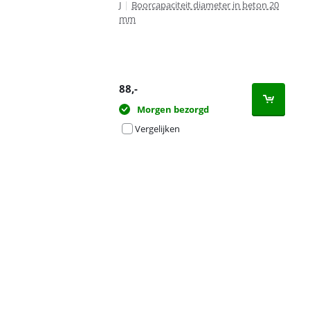
J
|
Boorcapaciteit diameter in beton 20
mm
88
,-
Morgen bezorgd
Vergelijken
Advertentie