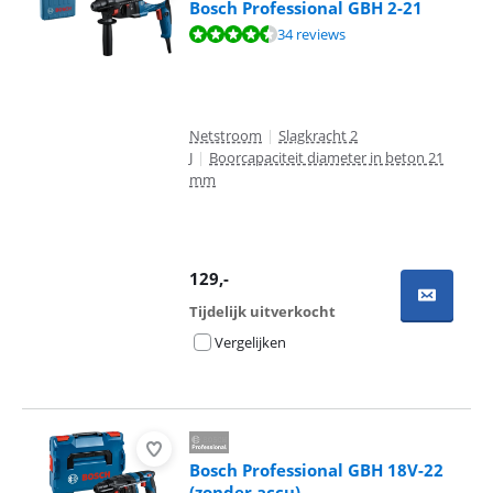
Bosch Professional GBH 2-21
Beoordeling is 9,3 van de 10, gebaseerd op 34 reviews.
34 reviews
Netstroom
|
Slagkracht 2
J
|
Boorcapaciteit diameter in beton 21
mm
129
,-
Tijdelijk uitverkocht
Vergelijken
Bosch Professional GBH 18V-22
(zonder accu)