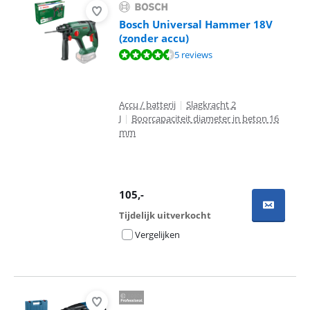
Bosch Universal Hammer 18V
(zonder accu)
Beoordeling is 9,0 van de 10, gebaseerd op 5 reviews.
5 reviews
Accu / batterij
|
Slagkracht 2
J
|
Boorcapaciteit diameter in beton 16
mm
105
,-
Tijdelijk uitverkocht
Vergelijken