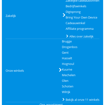
Zakelijke cadeaubonnen
Bedrijfswinkels
Digisprong
Zakelijk
Bring Your Own Device
Cadeauwinkel
Affiliate programma
Alles over zakelijk
Brugge
Drogenbos
Gent
Hasselt
Hognoul
Kuurne
Onze winkels
Mechelen
Olen
Schoten
Wilrijk
Bekijk al onze 11 winkels
Ons assortiment