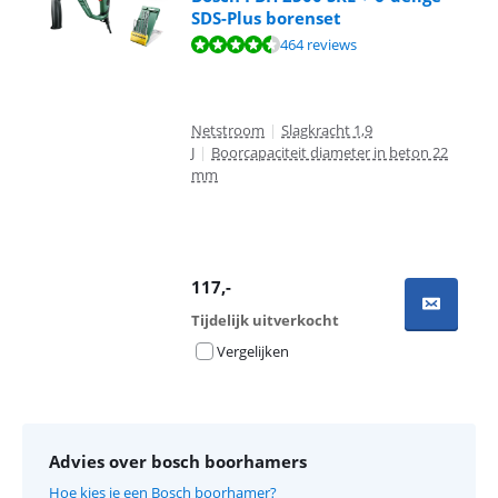
SDS-Plus borenset
Beoordeling is 9,0 van de 10, gebaseerd op 464 reviews.
464 reviews
Netstroom
|
Slagkracht 1,9
J
|
Boorcapaciteit diameter in beton 22
mm
117
,-
Tijdelijk uitverkocht
Vergelijken
Advies over bosch boorhamers
Hoe kies je een Bosch boorhamer?