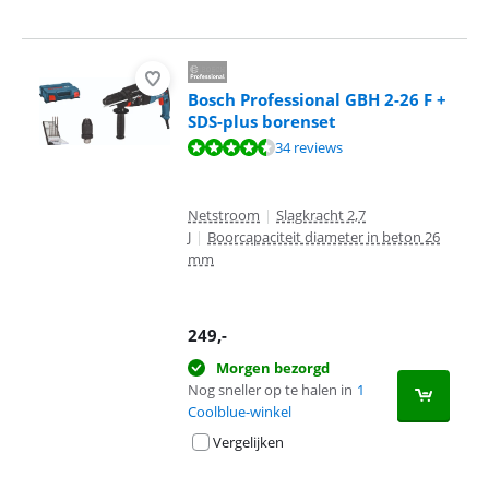
Bosch Professional GBH 2-26 F +
SDS-plus borenset
Beoordeling is 9,3 van de 10, gebaseerd op 34 reviews.
34 reviews
Netstroom
|
Slagkracht 2,7
J
|
Boorcapaciteit diameter in beton 26
mm
249
,-
Morgen bezorgd
Nog sneller op te halen in
1
Coolblue-winkel
Vergelijken