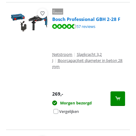
Bosch Professional GBH 2-28 F
Beoordeling is 9,3 van de 10, gebaseerd op 57 reviews.
57 reviews
Netstroom
|
Slagkracht 3,2
J
|
Boorcapaciteit diameter in beton 28
mm
269
,-
Morgen bezorgd
Vergelijken