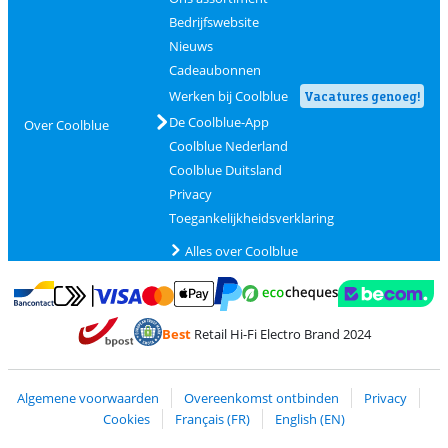
Bedrijfswebsite
Nieuws
Cadeaubonnen
Werken bij Coolblue
Vacatures genoeg!
De Coolblue-App
Over Coolblue
Coolblue Nederland
Coolblue Duitsland
Privacy
Toegankelijkheidsverklaring
Alles over Coolblue
Betalen met MasterCard en Visa via ClickToPay
Betalen met Ecocheques
Betalen met Bancontact
Betalen met ApplePay
Webshop Trustmar
Betalen met PayPal
Best
Retail Hi-Fi Electro Brand 2024
Trustprofile van Coolblue
Verzending en bezorging met bPost
Algemene voorwaarden
Overeenkomst ontbinden
Privacy
Cookies
Français (FR)
English (EN)