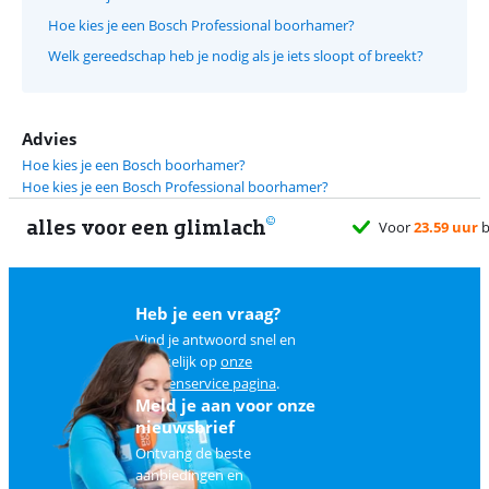
Hoe kies je een Bosch Professional boorhamer?
Welk gereedschap heb je nodig als je iets sloopt of breekt?
Advies
Hoe kies je een Bosch boorhamer?
Hoe kies je een Bosch Professional boorhamer?
alles voor een glimlach
Heb je een vraag?
Vind je antwoord snel en
makkelijk op
onze
klantenservice pagina
.
Meld je aan voor onze
nieuwsbrief
Ontvang de beste
aanbiedingen en