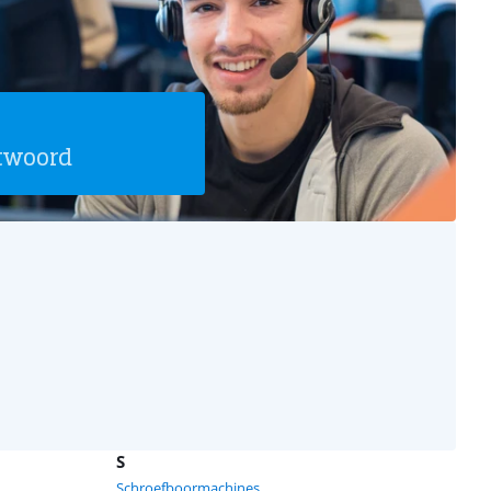
twoord
S
Schroefboormachines