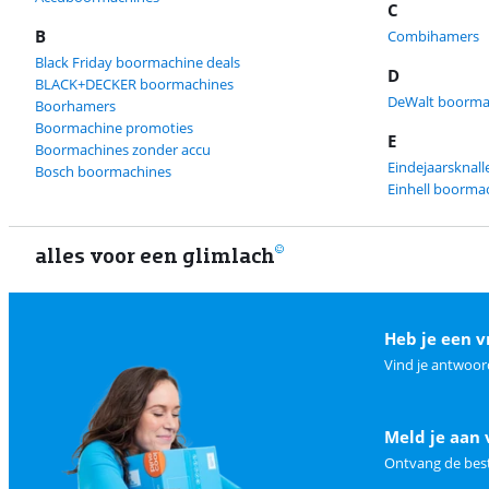
C
B
Combihamers
Black Friday boormachine deals
D
BLACK+DECKER boormachines
DeWalt boorma
Boorhamers
Boormachine promoties
E
Boormachines zonder accu
Eindejaarsknal
Bosch boormachines
Einhell boorma
alles voor een glimlach
Heb je een v
Vind je antwoor
Meld je aan 
Ontvang de best