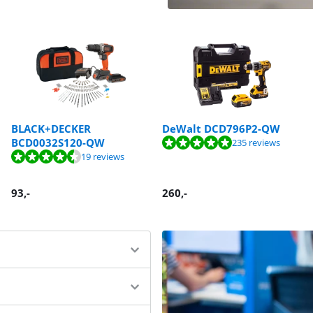
BLACK+DECKER
DeWalt DCD796P2-QW
BCD0032S120-QW
235 reviews
19 reviews
93
,-
260
,-