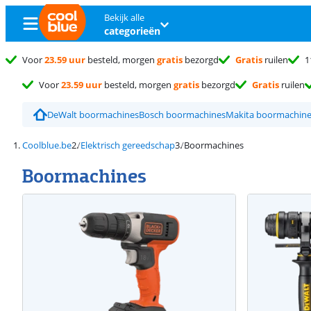
Bekijk alle
categorieën
Voor
23.59 uur
besteld, morgen
gratis
bezorgd
Gratis
ruilen
1
Voor
23.59 uur
besteld, morgen
gratis
bezorgd
Gratis
ruilen
DeWalt boormachines
Bosch boormachines
Makita boormachin
Coolblue.be
Elektrisch gereedschap
Boormachines
Boormachines