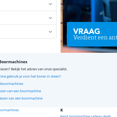
VRAAG
.
Verdient een an
 Boormachines
kiezen? Bekijk het advies van onze specialist.
ne gebruik je voor het boren in steen?
cuboormachines
kiezen van een boormachine
 kiezen van een boormachine
K
oormachines
Kerst boormachine cadeau deals