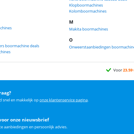
Klopboormachines
Kolomboormachines
M
chines
Makita boormachines
O
lers boormachine deals
Onweerstaanbiedingen boormachine
chines
Voor
23.59
raag?
d snel en makkelijk op
onze klantenservice pagina
.
voor onze nieuwsbrief
e aanbiedingen en persoonlijk advies.