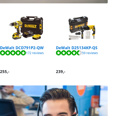
DeWalt DCD791P2-QW
DeWalt D25134KP-QS
B
S
172 reviews
59 reviews
(
255
,-
239
,-
1