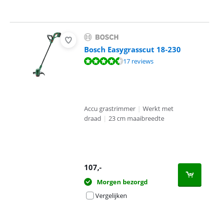
Bosch Easygrasscut 18-230
Beoordeling is 8,9 van de 10, gebaseerd op 17 reviews.
17 reviews
Accu grastrimmer
|
Werkt met
draad
|
23 cm maaibreedte
107
,-
Morgen bezorgd
Vergelijken