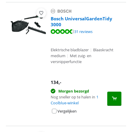
Bosch UniversalGardenTidy
3000
Beoordeling is 8,6 van de 10, gebaseerd op 31 reviews.
31 reviews
Elektrische bladblazer
|
Blaaskracht
medium
|
Met zuig- en
versnipperfunctie
134
,-
Morgen bezorgd
Nog sneller op te halen in
1
Coolblue-winkel
Vergelijken