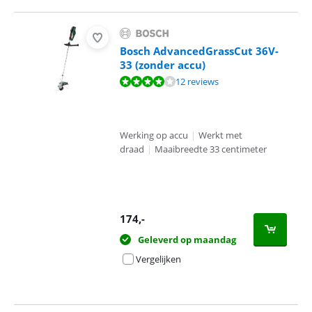
Bosch AdvancedGrassCut 36V-
33 (zonder accu)
Beoordeling is 8,2 van de 10, gebaseerd op 12 reviews.
12 reviews
Werking op accu
|
Werkt met
draad
|
Maaibreedte 33 centimeter
174
,-
Geleverd op maandag
Vergelijken