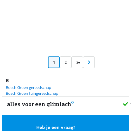
1
2
3
B
Bosch Groen gereedschap
Bosch Groen tuingereedschap
alles voor een glimlach
1
Heb je een vraag?