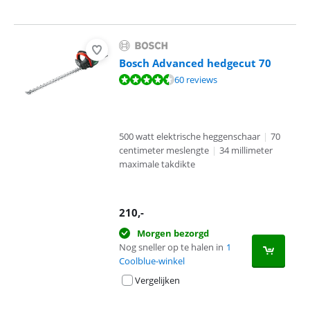
Bosch Advanced hedgecut 70
Beoordeling is 8,8 van de 10, gebaseerd op 60 reviews.
60 reviews
500 watt elektrische heggenschaar
|
70
centimeter meslengte
|
34 millimeter
maximale takdikte
210
,-
Morgen bezorgd
Nog sneller op te halen in
1
Coolblue-winkel
Vergelijken