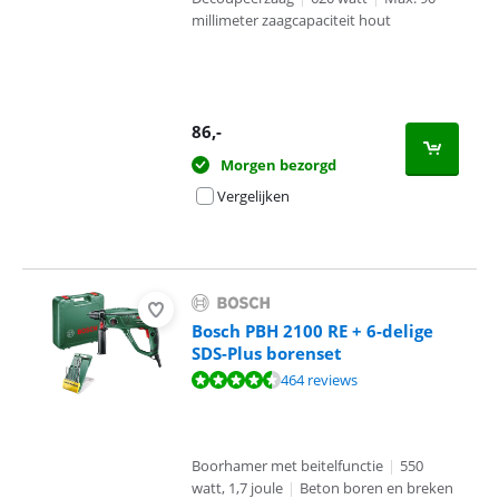
millimeter zaagcapaciteit hout
86
,-
Morgen bezorgd
Vergelijken
Bosch PBH 2100 RE + 6-delige
SDS-Plus borenset
Beoordeling is 9,0 van de 10, gebaseerd op 464 reviews.
464 reviews
Boorhamer met beitelfunctie
|
550
watt, 1,7 joule
|
Beton boren en breken