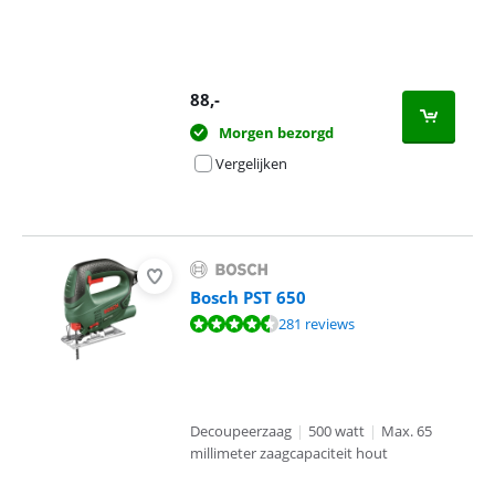
88
,-
Morgen bezorgd
Vergelijken
Bosch PST 650
Beoordeling is 8,9 van de 10, gebaseerd op 281 reviews.
281 reviews
Decoupeerzaag
|
500 watt
|
Max. 65
millimeter zaagcapaciteit hout