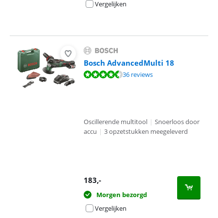
Vergelijken
Bosch AdvancedMulti 18
Beoordeling is 8,5 van de 10, gebaseerd op 36 reviews.
36 reviews
Oscillerende multitool
|
Snoerloos door
accu
|
3 opzetstukken meegeleverd
183
,-
Morgen bezorgd
Vergelijken