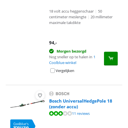
18 volt accu heggenschaar
|
50
centimeter meslengte
|
20 millimeter
maximale takdikte
94
,-
Morgen bezorgd
Nog sneller op te halen in
1
Coolblue-winkel
Vergelijken
Bosch UniversalHedgePole 18
(zonder accu)
Beoordeling is 6,3 van de 10, gebaseerd op 11 reviews.
11 reviews