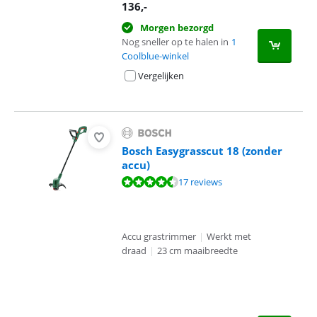
136
,-
Morgen bezorgd
Nog sneller op te halen in
1
Coolblue-winkel
Vergelijken
Bosch Easygrasscut 18 (zonder
accu)
Beoordeling is 8,9 van de 10, gebaseerd op 17 reviews.
17 reviews
Accu grastrimmer
|
Werkt met
draad
|
23 cm maaibreedte