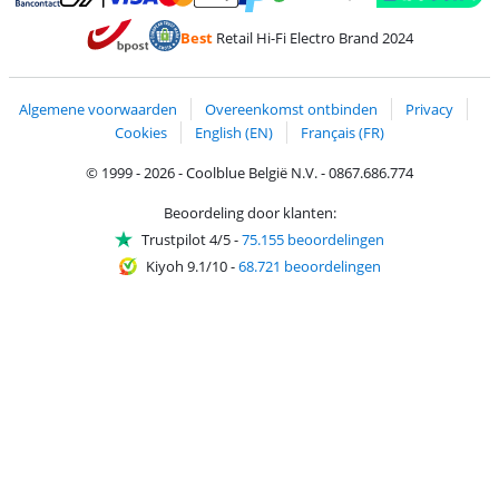
Betalen met MasterCard en Visa via ClickToPay
Betalen met Ecocheques
Betalen met Bancontact
Betalen met ApplePay
Webshop Trustmar
Betalen met PayPal
Best
Retail Hi-Fi Electro Brand 2024
Trustprofile van Coolblue
Verzending en bezorging met bPost
Algemene voorwaarden
Overeenkomst ontbinden
Privacy
Cookies
English (EN)
Français (FR)
© 1999 - 2026 - Coolblue België N.V. - 0867.686.774
Beoordeling door klanten:
Trustpilot 4/5
-
75.155 beoordelingen
Kiyoh 9.1/10
-
68.721 beoordelingen