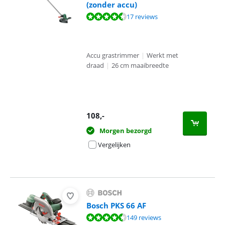
(zonder accu)
Beoordeling is 8,9 van de 10, gebaseerd op 17 reviews.
17 reviews
Accu grastrimmer
|
Werkt met
draad
|
26 cm maaibreedte
108
,-
Morgen bezorgd
Vergelijken
Bosch PKS 66 AF
Beoordeling is 8,5 van de 10, gebaseerd op 149 reviews.
149 reviews