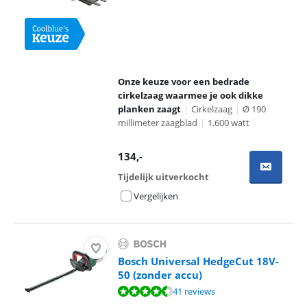
Onze keuze voor een bedrade
cirkelzaag waarmee je ook dikke
planken zaagt
|
Cirkelzaag
|
Ø 190
millimeter zaagblad
|
1.600 watt
134
,-
Tijdelijk uitverkocht
Vergelijken
Bosch Universal HedgeCut 18V-
50 (zonder accu)
Beoordeling is 8,6 van de 10, gebaseerd op 41 reviews.
41 reviews