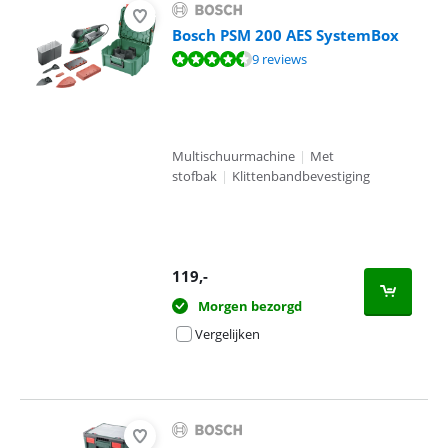
Bosch PSM 200 AES SystemBox
Beoordeling is 9,3 van de 10, gebaseerd op 9 reviews.
9 reviews
Multischuurmachine
|
Met
stofbak
|
Klittenbandbevestiging
119
,-
Morgen bezorgd
Vergelijken