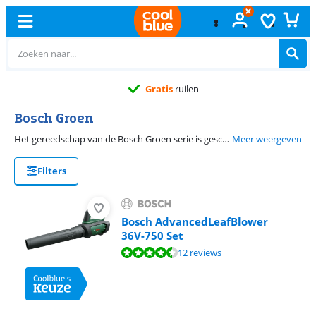
Gratis
ruilen
Bosch Groen
Het gereedschap van de Bosch Groen serie is geschikt voor de doe het zelver. Of je nou een boormachine, een decoupeerzaag, een heggenschaar of een grasmaaier nodig hebt, met de tools van Bosch Groen klaar je de klus.
Meer weergeven
Filters
Bosch AdvancedLeafBlower
36V-750 Set
Beoordeling is 9,2 van de 10, gebaseerd op 12 reviews.
12 reviews