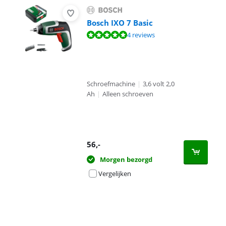
Bosch IXO 7 Basic
Beoordeling is 9,6 van de 10, gebaseerd op 4 reviews.
4 reviews
Schroefmachine
|
3,6 volt 2,0
Ah
|
Alleen schroeven
56
,-
Morgen bezorgd
Vergelijken
Advertentie