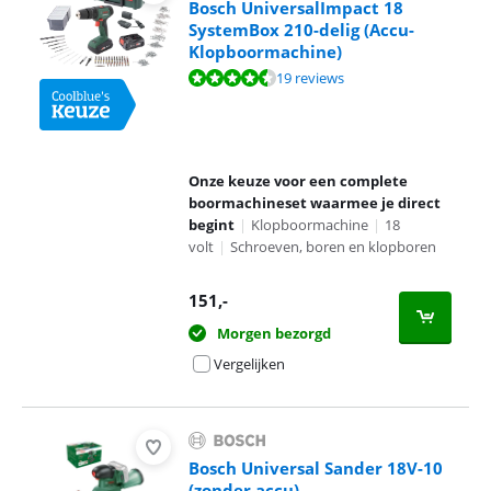
Bosch UniversalImpact 18
SystemBox 210-delig (Accu-
Klopboormachine)
Beoordeling is 9,0 van de 10, gebaseerd op 19 reviews.
19 reviews
Onze keuze voor een complete
boormachineset waarmee je direct
begint
|
Klopboormachine
|
18
volt
|
Schroeven, boren en klopboren
151
,-
Morgen bezorgd
Vergelijken
Bosch Universal Sander 18V-10
(zonder accu)