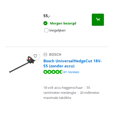
55
,-
Morgen bezorgd
Vergelijken
Bosch UniversalHedgeCut 18V-
55 (zonder accu)
Beoordeling is 8,6 van de 10, gebaseerd op 41 reviews.
41 reviews
18 volt accu heggenschaar
|
55
centimeter meslengte
|
20 millimeter
maximale takdikte