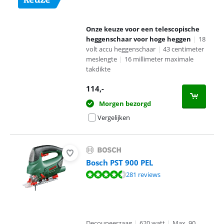
Onze keuze voor een telescopische
heggenschaar voor hoge heggen
|
18
volt accu heggenschaar
|
43 centimeter
meslengte
|
16 millimeter maximale
takdikte
114
,-
Morgen bezorgd
Vergelijken
Bosch PST 900 PEL
Beoordeling is 8,9 van de 10, gebaseerd op 281 reviews.
281 reviews
Decoupeerzaag
|
620 watt
|
Max. 90