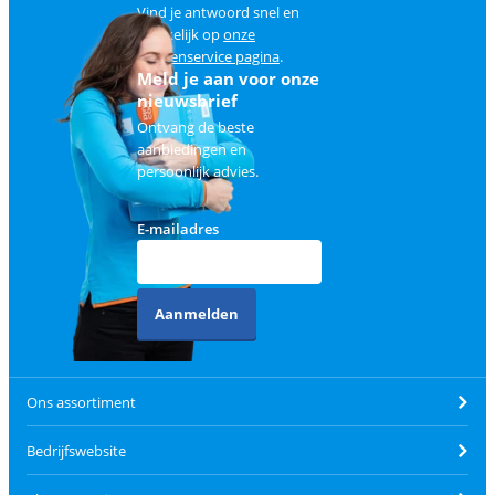
Vind je antwoord snel en
makkelijk op
onze
klantenservice pagina
.
Meld je aan voor onze
nieuwsbrief
Ontvang de beste
aanbiedingen en
persoonlijk advies.
E-mailadres
Aanmelden
Ons assortiment
Bedrijfswebsite