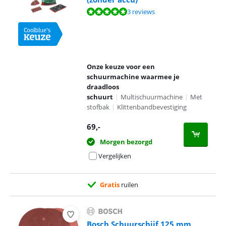
Beoordeling is 9,5 van de 10, gebaseerd op 3 reviews.
3 reviews
Onze keuze voor een
schuurmachine waarmee je
draadloos
schuurt
|
Multischuurmachine
|
Met
stofbak
|
Klittenbandbevestiging
69
,-
Morgen bezorgd
Vergelijken
Gratis
ruilen
Bosch Schuurschijf 125 mm